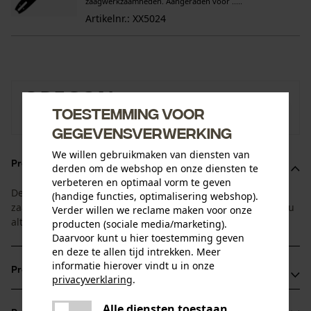
zaagwerkzaamheden. Aangeraden voor .....
Artikelnr.: XX5024
OREGON
Toestemming voor
Naar de merkenshop van Oregon
gegevensverwerking
We willen gebruikmaken van diensten van
Productomschrijving
derden om de webshop en onze diensten te
verbeteren en optimaal vorm te geven
Deze voordeelset van Oregon bestaat uit 1 Power Match
(handige functies, optimalisering webshop).
zaagblad en 4 bijpassende haakse zaagkettingen. Zo heeft u
Verder willen we reclame maken voor onze
altijd een vervangende ketting bij de hand.
producten (sociale media/marketing).
Daarvoor kunt u hier toestemming geven
en deze te allen tijd intrekken. Meer
informatie hierover vindt u in onze
Productvoordelen
privacyverklaring
.
delen
Bij slijtage of defect van het neusstuk kan het bladhoofd
Alle diensten toestaan