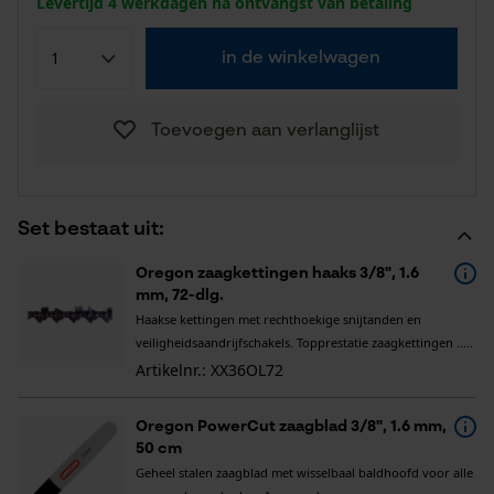
Levertijd 4 werkdagen na ontvangst van betaling
in de winkelwagen
Toevoegen aan verlanglijst
Set bestaat uit:
Oregon zaagkettingen haaks 3/8", 1.6
mm, 72-dlg.
Haakse kettingen met rechthoekige snijtanden en
veiligheidsaandrijfschakels. Topprestatie zaagkettingen .....
Artikelnr.: XX36OL72
Oregon PowerCut zaagblad 3/8", 1.6 mm,
50 cm
Geheel stalen zaagblad met wisselbaal baldhoofd voor alle