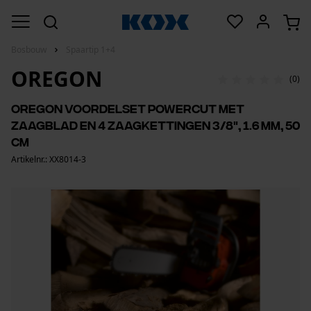
Bosbouw
Spaartip 1+4
OREGON
(0)
Oregon voordelset PowerCut met
zaagblad en 4 zaagkettingen 3/8", 1.6 mm, 50
cm
Artikelnr.: XX8014-3