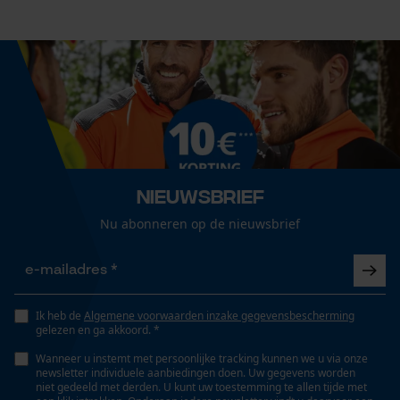
Cookies
Technische specificaties
Loop54 Personalization
Automatische kettingsmering
Gepersonaliseerde homepage
Nee
Opgeslagen winkelwagen
Persoonlijke begroeting
Eigenschap
Nieuwsbrief
Geo-IP en gebruikersdetectie
lager risico op terugslag, licht, nauwkeurig, hoge
Nu abonneren op de nieuwsbrief
YouTube-video's
snijprestaties
Google Maps
Versnipperfunctie
Nee
Ik heb de
Algemene voorwaarden inzake gegevensbescherming
Marketing Cookies
gelezen en ga akkoord. *
Wanneer u instemt met persoonlijke tracking kunnen we u via onze
newsletter individuele aanbiedingen doen. Uw gegevens worden
Fasewisselaar
niet gedeeld met derden. U kunt uw toestemming te allen tijde met
Nee