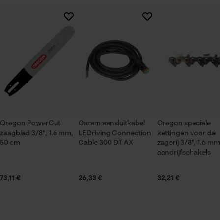
Session ID
De keuze voor
Branche
gegevensverwerking opslaan
Bosbouw, Steden en gemeenten, Tuin- en
Er zijn nog geen beoordelingen beschikbaar
landschapsarchitectuur, Wijnbouw, Fruitteelt,
Econda Tag Manager
Landbouw
Statistische Cookies
Seizoen
Product geschikt voor het hele jaar
Oregon PowerCut
Osram aansluitkabel
Oregon speciale
zaagblad 3/8", 1.6 mm,
LEDriving Connection
kettingen voor de
Leveringsomvang
Econda Analytics
50 cm
Cable 300 DT AX
zagerij 3/8", 1.6 mm
1 x zaagblad, 4 x zaagkettingen
aandrijfschakels
Mouseflow Web Analytics Tool
Fact-Finder Tracking
73,11 €
26,33 €
32,21 €
Grootte & afmetingen
Railslengte
Prestatie en functionele
50 cm