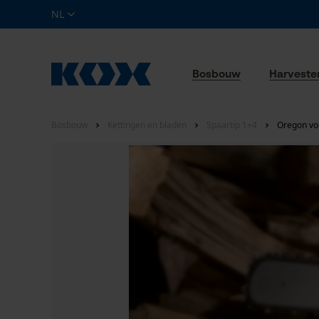
NL
Bosbouw
Harveste
Bosbouw
Kettingen en bladen
Spaartip 1+4
Oregon vo