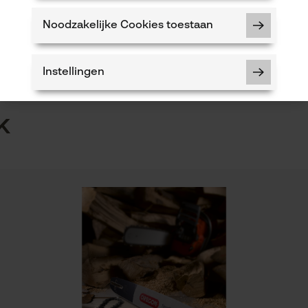
Seizoen
Product geschikt voor het hele jaar
Noodzakelijke Cookies toestaan
Instellingen
5
k
Noodzakelijke Cookies
Controleer instelling van cookies
Session ID
De keuze voor gegevensverwerking
opslaan
Econda Tag Manager
Eigenschap