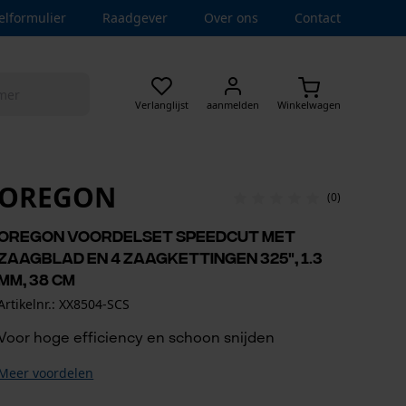
elformulier
Raadgever
Over ons
Contact
Verlanglijst
aanmelden
Winkelwagen
OREGON
(0)
Oregon voordelset SpeedCut met
zaagblad en 4 zaagkettingen 325", 1.3
mm, 38 cm
Artikelnr.: XX8504-SCS
Voor hoge efficiency en schoon snijden
Meer voordelen