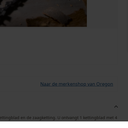
Naar de merkenshop van Oregon
ettingblad en de zaagketting. U ontvangt 1 kettingblad met 4
gende ketting bij de hand en bespaart u bovendien tot wel