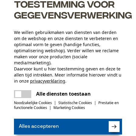
Toestemming voor
gegevensverwerking
We willen gebruikmaken van diensten van derden
om de webshop en onze diensten te verbeteren en
beterde smering en langere levensduur
optimaal vorm te geven (handige functies,
houdt u meer massief hout over
optimalisering webshop). Verder willen we reclame
aagtanden voor een hoger zaagvermogen, nauwelijks
maken voor onze producten (sociale
media/marketing).
en
Daarvoor kunt u hier toestemming geven en deze te
allen tijd intrekken. Meer informatie hierover vindt u
in onze
privacyverklaring
.
Aantal delen
delen
Er is een fout opgetreden. Gelieve het
5 st.
Alle diensten toestaan
opnieuw te proberen.
mail
 of gebreken opmerkt, aarzel dan niet om contact
Noodzakelijke Cookies
|
Statistische Cookies
|
Prestatie en
functionele Cookies
|
Marketing Cookies
 66 of per e-mail op info-nl@kox.eu.
(0)
Artikelgewicht
1780.0 g
Alles accepteren
Product aanbevelen