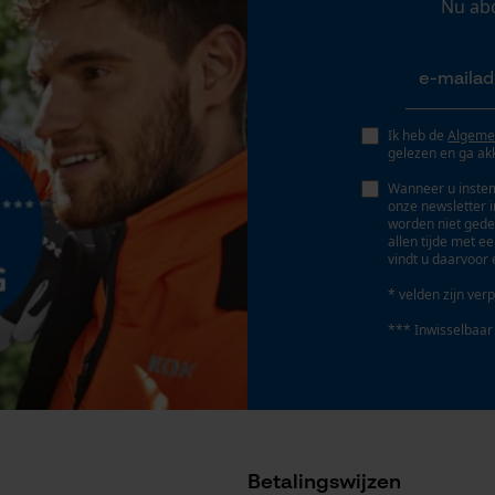
Nu ab
Geo-IP en gebruikersdetectie
YouTube-video's
Accu/batterij inbegrepen
Oplaadbare batterij/batterijen niet inbegrepen in
Google Maps
de levering
Ik heb de
Algeme
gelezen en ga ak
Marketing Cookies
Wanneer u instem
onze newsletter 
worden niet gede
allen tijde met e
vindt u daarvoor 
* velden zijn verp
Google Global Site Tag
Microsoft Advertising Universal Event
*** Inwisselbaar
Tracking
Geleiderailtype
SpeedCut
Survicate
Betalingswijzen