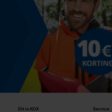
Energie & vermogen
Accucapaciteitsaanduiding
Nee
Powerbankfunctie
Nee
Geleiderailspecificatie
Geleiderail-aansluiting
A095
Specificatie kettingzaag
Dit is KOX
Service