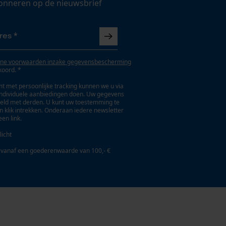
onneren op de nieuwsbrief
ne voorwaarden inzake gegevensbescherming
koord. *
t met persoonlijke tracking kunnen we u via
individuele aanbiedingen doen. Uw gegevens
eld met derden. U kunt uw toestemming te
en klik intrekken. Onderaan iedere newsletter
een link.
licht
 vanaf een goederenwaarde van 100,- €