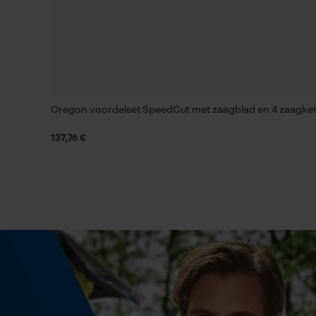
Nee
Versnipperfunctie
Nee
Oregon voordelset SpeedCut met zaagblad en 4 zaagkett
Schuine snede
Nee
137,76 €
Aandrijfschakeldikte mm
1.3 mm
Gereedschapsloze kettingwissel
Nee