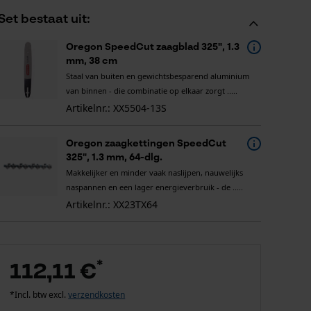
Set bestaat uit:
Oregon SpeedCut zaagblad 325", 1.3
mm, 38 cm
Staal van buiten en gewichtsbesparend aluminium
van binnen - die combinatie op elkaar zorgt .....
Artikelnr.: XX5504-13S
Oregon zaagkettingen SpeedCut
325", 1.3 mm, 64-dlg.
Makkelijker en minder vaak naslijpen, nauwelijks
naspannen en een lager energieverbruik - de .....
Artikelnr.: XX23TX64
*
112,11 €
*Incl. btw excl.
verzendkosten