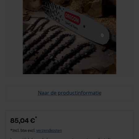
Naar de productinformatie
*
85,04 €
*Incl. btw excl.
verzendkosten