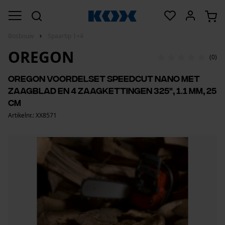
Bosbouw
Spaartip 1+4
OREGON
(0)
Oregon voordelset SpeedCut Nano met
zaagblad en 4 zaagkettingen 325", 1.1 mm, 25
cm
Artikelnr.: XX8571