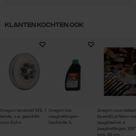
Noodzakelijke Cookies
Controleer instelling van cookies
1
2
3
4
5
Artikelgewicht
Session ID
Klanten kochten ook
970.0 g
De keuze voor
gegevensverwerking opslaan
Econda Tag Manager
Branche
Bosbouw, Steden en gemeenten, Tuin- en
Er zijn nog geen beoordelingen beschikbaar
landschapsarchitectuur, Wijnbouw, Fruitteelt,
Landbouw
Statistische Cookies
Seizoen
Product geschikt voor het hele jaar
Econda Analytics
Oregon tandwiel 325, 7
Oregon bio
Oregon voordelset
Mouseflow Web Analytics Tool
tands, o.a. geschikt
zaagkettingen-
SpeedCut Nano me
Leveringsomvang
voor Echo
hechtolie 1L
zaagblad en 4
Fact-Finder Tracking
1 x zaagblad, 4 x zaagkettingen
zaagkettingen 325",
mm, 40 cm