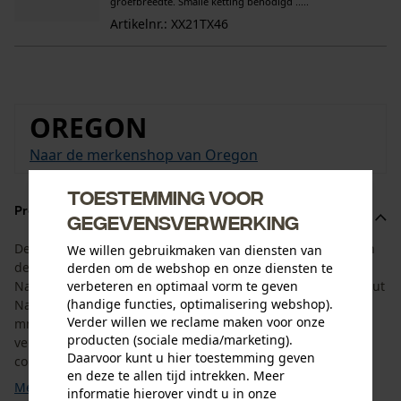
groefbreedte. Smalle ketting benodigd .....
Artikelnr.: XX21TX46
OREGON
Naar de merkenshop van Oregon
Toestemming voor
Productomschrijving
gegevensverwerking
De set is aangepast aan de levensduur van het zaagblad en
We willen gebruikmaken van diensten van
de kettingzaagketting. Hij bestaat uit het Oregon SpeedCut
derden om de webshop en onze diensten te
verbeteren en optimaal vorm te geven
Nano zaagblad met een zaaglengte van 25 cm en 4 SpeedCut
(handige functies, optimalisering webshop).
Nano kettingzagen met een aandrijfschakelbreedte van 1,1
Verder willen we reclame maken voor onze
mm en een steek van 325". Dit betekent dat u de juiste
producten (sociale media/marketing).
vervangende ketting bij de hand hebt. De SpeedCut Nano
Daarvoor kunt u hier toestemming geven
combinatie is niet compatibel met andere zaagsystemen. ...
en deze te allen tijd intrekken. Meer
Meer tonen
informatie hierover vindt u in onze