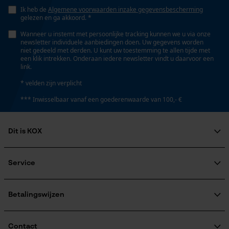
snijprestaties
Ik heb de
Algemene voorwaarden inzake gegevensbescherming
gelezen en ga akkoord. *
Wanneer u instemt met persoonlijke tracking kunnen we u via onze
Google Global Site Tag
newsletter individuele aanbiedingen doen. Uw gegevens worden
Versnipperfunctie
niet gedeeld met derden. U kunt uw toestemming te allen tijde met
Microsoft Advertising Universal
Nee
een klik intrekken. Onderaan iedere newsletter vindt u daarvoor een
Event Tracking
link.
Survicate
* velden zijn verplicht
Fasewisselaar
*** Inwisselbaar vanaf een goederenwaarde van 100,- €
Nee
Dit is KOX
Schuine snede
Nee
Over ons
Maatschappelijke betrokkenheid
Service
raadgever
Veel gestelde vragen
KOX Harvester
Deling
KOX catalogus
Aanmelding nieuwsbrief
Betalingswijzen
325" Micro-Lite
Retourneren
Terugroepen product
Verzendkosteninformatie
Contact