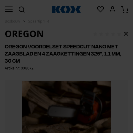
Bosbouw
Spaartip 1+4
OREGON
(0)
Oregon voordelset SpeedCut Nano met
zaagblad en 4 zaagkettingen 325", 1.1 mm,
30 cm
Artikelnr.: XX8072