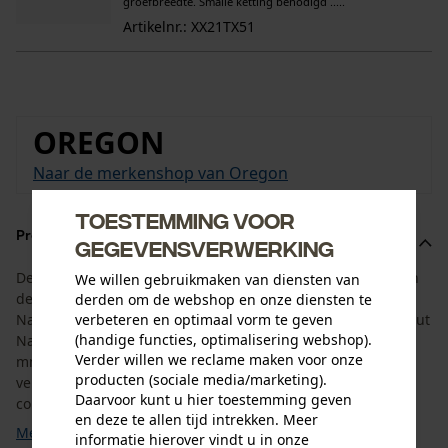
groefbreedte. Smalle ketting benodigd .....
Artikelnr.: XX21TX51
OREGON
Naar de merkenshop van Oregon
Toestemming voor
Productomschrijving
gegevensverwerking
De set is aangepast aan de levensduur van het zaagblad en
We willen gebruikmaken van diensten van
de kettingzaagketting. Hij bestaat uit het Oregon SpeedCut
derden om de webshop en onze diensten te
verbeteren en optimaal vorm te geven
Nano zaagblad met een zaaglengte van 30 cm en 4 SpeedCut
(handige functies, optimalisering webshop).
Nano kettingzagen met een aandrijfschakelbreedte van 1,1
Verder willen we reclame maken voor onze
mm en een steek van 325". Dit betekent dat u de juiste
producten (sociale media/marketing).
vervangende ketting bij de hand hebt. De SpeedCut Nano
Daarvoor kunt u hier toestemming geven
combinatie is niet compatibel met andere zaagsystemen. ...
en deze te allen tijd intrekken. Meer
Meer tonen
informatie hierover vindt u in onze