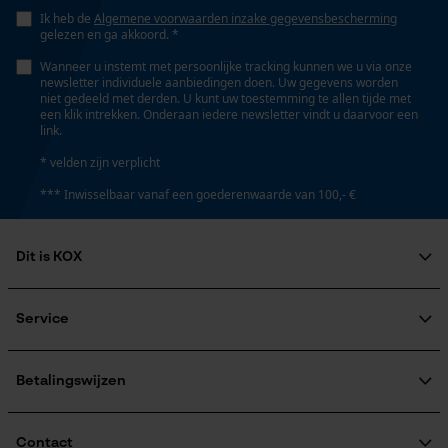
Ik heb de
Algemene voorwaarden inzake gegevensbescherming
gelezen en ga akkoord. *
Schuine snede
Nee
Wanneer u instemt met persoonlijke tracking kunnen we u via onze
Google Global Site Tag
newsletter individuele aanbiedingen doen. Uw gegevens worden
niet gedeeld met derden. U kunt uw toestemming te allen tijde met
Microsoft Advertising Universal
een klik intrekken. Onderaan iedere newsletter vindt u daarvoor een
Event Tracking
Gereedschapsloze kettingspanning
link.
Survicate
Nee
* velden zijn verplicht
*** Inwisselbaar vanaf een goederenwaarde van 100,- €
Gereedschapsloze kettingwissel
Nee
Dit is KOX
Over ons
Maatschappelijke betrokkenheid
Service
Energie & vermogen
raadgever
Veel gestelde vragen
KOX Harvester
Accucapaciteitsaanduiding
KOX catalogus
Aanmelding nieuwsbrief
Betalingswijzen
Nee
Retourneren
Terugroepen product
Verzendkosteninformatie
Contact