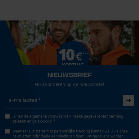
Cookies
38 cm
Technische specificaties
Loop54 Personalization
Gepersonaliseerde homepage
Automatische kettingsmering
Nee
Opgeslagen winkelwagen
Persoonlijke begroeting
Geo-IP en gebruikersdetectie
Eigenschap
Nieuwsbrief
hoge prestaties, onderhoudsvrij, licht, robuust, hoge
YouTube-video's
Nu abonneren op de nieuwsbrief
snijprestaties
Google Maps
Versnipperfunctie
Nee
Marketing Cookies
Ik heb de
Algemene voorwaarden inzake gegevensbescherming
gelezen en ga akkoord. *
Wanneer u instemt met persoonlijke tracking kunnen we u via onze
newsletter individuele aanbiedingen doen. Uw gegevens worden
Fasewisselaar