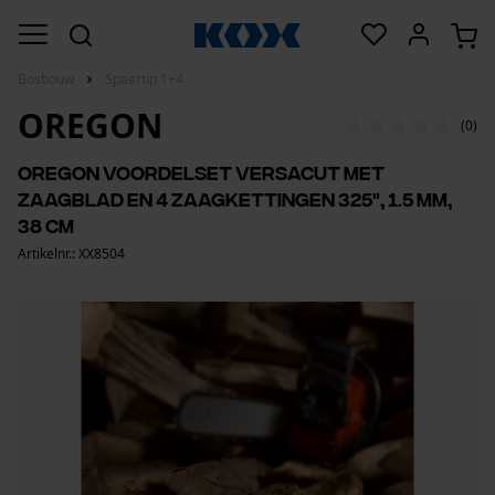
Bosbouw
Spaartip 1+4
OREGON
(0)
Oregon voordelset VersaCut met
zaagblad en 4 zaagkettingen 325", 1.5 mm,
38 cm
Artikelnr.: XX8504