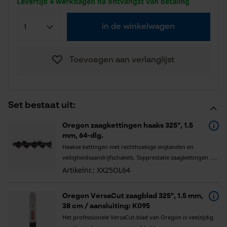
Levertijd 4 werkdagen na ontvangst van betaling
in de winkelwagen
Toevoegen aan verlanglijst
Set bestaat uit:
Oregon zaagkettingen haaks 325", 1.5
mm, 64-dlg.
Haakse kettingen met rechthoekige snijtanden en
veiligheidsaandrijfschakels. Topprestatie zaagkettingen .....
Artikelnr.: XX25OL64
Oregon VersaCut zaagblad 325", 1.5 mm,
38 cm / aansluiting: K095
Het professionele VersaCut-blad van Oregon is veelzijdig