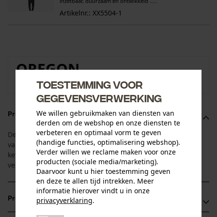
inzetbaar, duurzaam en ontwikkeld .....
Artikelnr.: XX5504-1
OREGON
Toestemming voor
Naar de merkenshop van Oregon
gegevensverwerking
We willen gebruikmaken van diensten van
Productomschrijving
derden om de webshop en onze diensten te
verbeteren en optimaal vorm te geven
Deze Oregon-bespaarset 1+4 is afgestemd op de standtijd
(handige functies, optimalisering webshop).
van het kettingblad en de zaagketting. U ontvangt 1
Verder willen we reclame maken voor onze
kettingblad met 4 bijpassende zaagkettingen. Zo hebt u de
producten (sociale media/marketing).
vervangende kettingen altijd binnen handbereik.
Daarvoor kunt u hier toestemming geven
en deze te allen tijd intrekken. Meer
informatie hierover vindt u in onze
Productvoordelen
privacyverklaring
.
delen