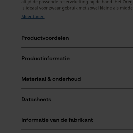
altijd de passende reserveketting bij de hand. Het Ore
is ideaal voor zwaar gebruik met zowel kleine als middel
Meer tonen
Productvoordelen
Rustige loopeigenschappen
Productinformatie
Met praktische afsluiting waardoor het smeermiddel
Hogere levensduur en langer goede zaagprestaties 
Materiaal & onderhoud
Productdetails
Activiteitstype
Datasheets
zagen
Materiaal
Productveiligheidsblad (PDF)
Hoofdmateriaal
Informatie van de fabrikant
staal
Aantal delen
1 st.