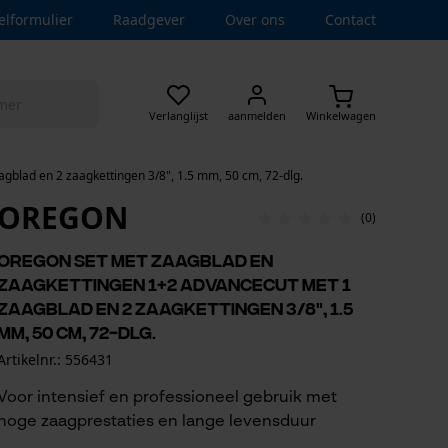
elformulier
Raadgever
Over ons
Contact
Verlanglijst
aanmelden
Winkelwagen
blad en 2 zaagkettingen 3/8", 1.5 mm, 50 cm, 72-dlg.
OREGON
(0)
Oregon set met zaagblad en
zaagkettingen 1+2 AdvanceCut met 1
zaagblad en 2 zaagkettingen 3/8", 1.5
mm, 50 cm, 72-dlg.
Artikelnr.: 556431
Voor intensief en professioneel gebruik met
hoge zaagprestaties en lange levensduur