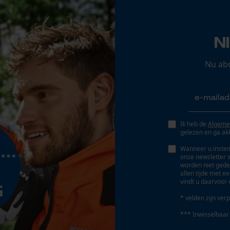
Opgeslagen winkelwagen
Persoonlijke begroeting
N
Accu/batterij inbegrepen
Geo-IP en gebruikersdetectie
Oplaadbare batterij/batterijen niet inbegrepen in
YouTube-video's
Nu ab
de levering
Google Maps
Marketing Cookies
Ik heb de
Algeme
gelezen en ga ak
Wanneer u instem
onze newsletter 
worden niet gede
Google Global Site Tag
allen tijde met e
vindt u daarvoor 
Microsoft Advertising Universal Event
Tracking
* velden zijn verp
Survicate
*** Inwisselbaar