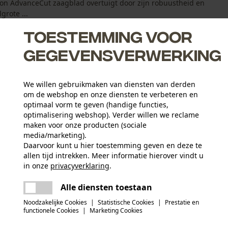
gon AdvanceCut zaagblad overtuigt door zijn robuustheid en
grote ...
Toestemming voor
gegevensverwerking
We willen gebruikmaken van diensten van derden
om de webshop en onze diensten te verbeteren en
 niet kan ontsnappen
optimaal vorm te geven (handige functies,
optimalisering webshop). Verder willen we reclame
van ketting en zaagblad
maken voor onze producten (sociale
media/marketing).
Daarvoor kunt u hier toestemming geven en deze te
allen tijd intrekken. Meer informatie hierover vindt u
Leeftijdsgroep
in onze
privacyverklaring
.
volwassen
delen
Er is een fout opgetreden. Gelieve het
Alle diensten toestaan
opnieuw te proberen.
mail
Noodzakelijke Cookies
|
Statistische Cookies
|
Prestatie en
Artikelgewicht
functionele Cookies
|
Marketing Cookies
1950.0 g