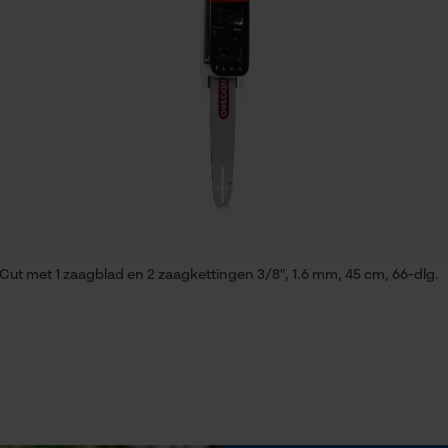
Eigenschap
lange levensduur, robuust, hoge snijprestaties
Statistische Cookies
Fasewisselaar
Nee
Econda Analytics
Mouseflow Web Analytics Tool
Deling
3/8"
Fact-Finder Tracking
t met 1 zaagblad en 2 zaagkettingen 3/8", 1.6 mm, 45 cm, 66-dlg.
Gereedschapsloze kettingspanning
Prestatie en functionele Cookies
Nee
Loop54 Personalization
Gepersonaliseerde homepage