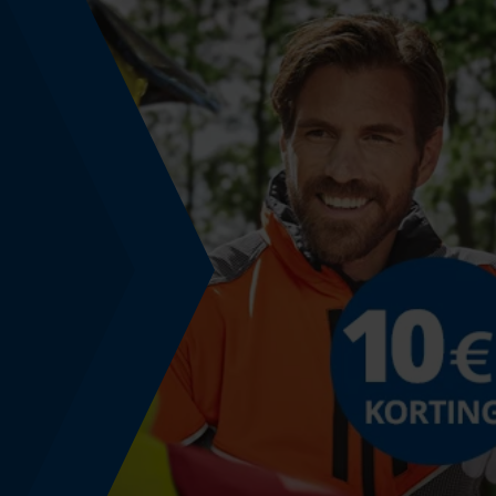
Energie & vermogen
Accucapaciteitsaanduiding
Nee
Powerbankfunctie
Nee
Geleiderailspecificatie
Geleiderail-aansluiting
D009