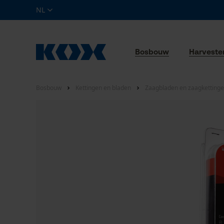
NL
Bosbouw
Harveste
Bosbouw
Kettingen en bladen
Zaagbladen en zaagkettinge