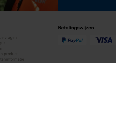
Model kettingzaag
Echo CS1201, Echo CS1200, Echo CS1100VL, Stihl
Contra, Stihl 070, Stihl 090
Betalingswijzen
lde vragen
gus
en
n product
teninformatie
mulier
Oregon Tool GmbH
ulier
KOX – Partners voor de Bosbouw 
f
Adres hoofdkantoor:
Lise-Meitner-Str. 4
herroepen
70736 Fellbach
Duitsland