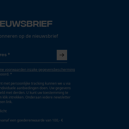
ieuwsbrief
onneren op de nieuwsbrief
ne voorwaarden inzake gegevensbescherming
koord. *
t met persoonlijke tracking kunnen we u via
individuele aanbiedingen doen. Uw gegevens
eld met derden. U kunt uw toestemming te
en klik intrekken. Onderaan iedere newsletter
een link.
licht
 vanaf een goederenwaarde van 100,- €