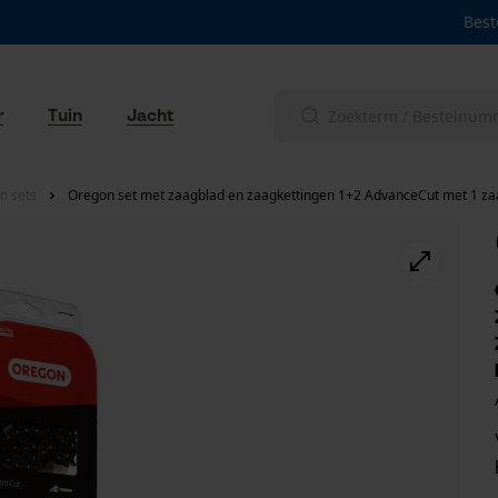
Best
r
Tuin
Jacht
n sets
Oregon set met zaagblad en zaagkettingen 1+2 AdvanceCut met 1 zaag