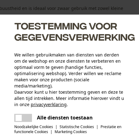
buustheid en is ideaal voor zwaar gebruik met zowel kleine
Toestemming voor
gegevensverwerking
We willen gebruikmaken van diensten van derden
om de webshop en onze diensten te verbeteren en
optimaal vorm te geven (handige functies,
 niet kan ontsnappen
optimalisering webshop). Verder willen we reclame
van ketting en zaagblad
maken voor onze producten (sociale
media/marketing).
Daarvoor kunt u hier toestemming geven en deze te
allen tijd intrekken. Meer informatie hierover vindt u
in onze
privacyverklaring
.
Leeftijdsgroep
delen
Er is een fout opgetreden. Gelieve het
volwassen
Alle diensten toestaan
opnieuw te proberen.
mail
Noodzakelijke Cookies
|
Statistische Cookies
|
Prestatie en
functionele Cookies
|
Marketing Cookies
Aantal aandrijfschakels