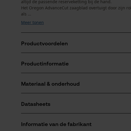
altijd de passende reserveketting bij de hand.
Het Oregon AdvanceCut zaagblad overtuigt door zijn ro
als ...
Meer tonen
Productvoordelen
Rustige loopeigenschappen
Productinformatie
Met praktische afsluiting waardoor het smeermiddel
Hogere levensduur en langer goede zaagprestaties 
Materiaal & onderhoud
Productdetails
Activiteitstype
Datasheets
zagen
Materiaal
Productveiligheidsblad (PDF)
Hoofdmateriaal
Informatie van de fabrikant
staal
Aantal delen