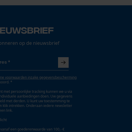
ieuwsbrief
onneren op de nieuwsbrief
ne voorwaarden inzake gegevensbescherming
koord. *
t met persoonlijke tracking kunnen we u via
individuele aanbiedingen doen. Uw gegevens
eld met derden. U kunt uw toestemming te
en klik intrekken. Onderaan iedere newsletter
een link.
licht
 vanaf een goederenwaarde van 100,- €