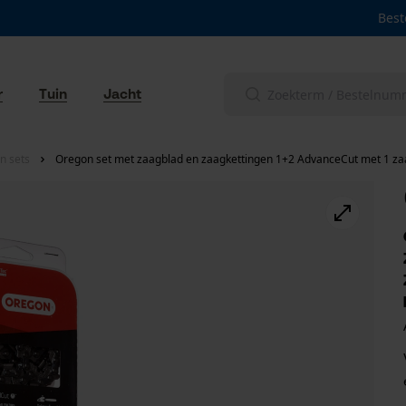
Best
r
Tuin
Jacht
n sets
Oregon set met zaagblad en zaagkettingen 1+2 AdvanceCut met 1 zaa