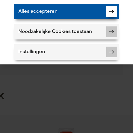
64
Alles accepteren
(0)
Branche
Hulpdienst, Bosbouw, Steden en gemeenten,
Noodzakelijke Cookies toestaan
brandweer, Tuin- en landschapsarchitectuur,
Product aanbevelen
Handwerk, Fruitteelt, Landbouw
Instellingen
Leveringsomvang
1 x Leidingrail, 2 x Zaagketting
5
Noodzakelijke Cookies
k
Controleer instelling van cookies
Session ID
 of gebreken opmerkt, aarzel dan niet om contact
De keuze voor gegevensverwerking
 66 of per e-mail op info-nl@kox.eu.
opslaan
Econda Tag Manager