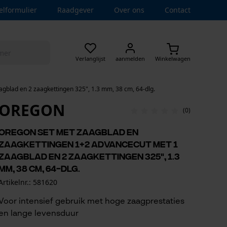
elformulier
Raadgever
Over ons
Contact
Verlanglijst
aanmelden
Winkelwagen
gblad en 2 zaagkettingen 325", 1.3 mm, 38 cm, 64-dlg.
OREGON
(0)
Oregon set met zaagblad en
zaagkettingen 1+2 AdvanceCut met 1
zaagblad en 2 zaagkettingen 325", 1.3
mm, 38 cm, 64-dlg.
Artikelnr.: 581620
Voor intensief gebruik met hoge zaagprestaties
en lange levensduur