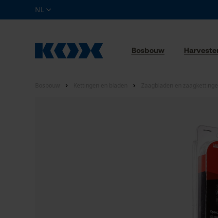
NL
Bosbouw
Harveste
Bosbouw
Kettingen en bladen
Zaagbladen en zaagkettinge