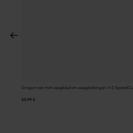
Railslengte
38 cm
Technische specificaties
Automatische kettingsmering
Nee
Vijlen 1e helft
4.8 mm
Oregon set met zaagblad en zaagkettingen 1+2 SpeedCut 
65,99 €
Vijlhouding
10° naar boven