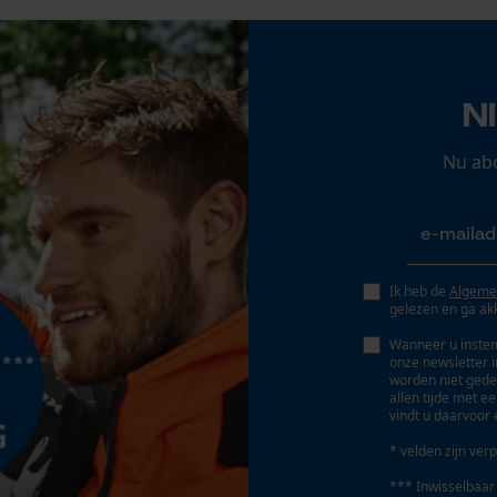
Gepersonaliseerde homepage
Slijphoek
30 deg
Opgeslagen winkelwagen
Persoonlijke begroeting
N
Geo-IP en gebruikersdetectie
Bewegingshoek borst
0.63 mm
YouTube-video's
Nu ab
Google Maps
Dieptebegrenzerafstand
0.63 mm
Marketing Cookies
Ik heb de
Algeme
gelezen en ga ak
Aandrijfschakeldikte/gleufbreedte
0.05 in
Wanneer u instem
onze newsletter 
Google Global Site Tag
worden niet gede
allen tijde met e
Microsoft Advertising Universal Event
vindt u daarvoor 
Gereedschapsloze kettingwissel
Tracking
Nee
* velden zijn verp
Survicate
*** Inwisselbaar