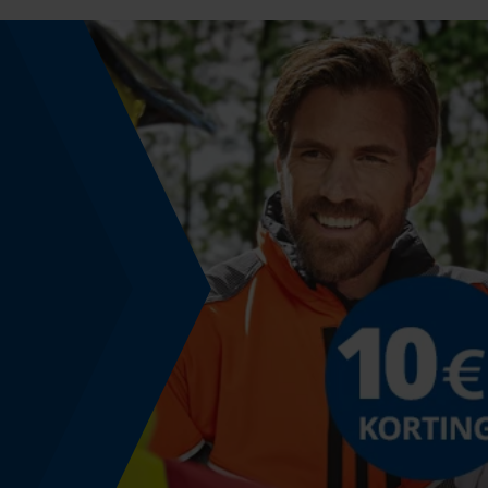
Fasewisselaar
Nee
Schuine snede
Nee
Deling
325" Micro-Lite
Aandrijfschakeldikte mm
1.3 mm
Gereedschapsloze kettingspanning
Nee