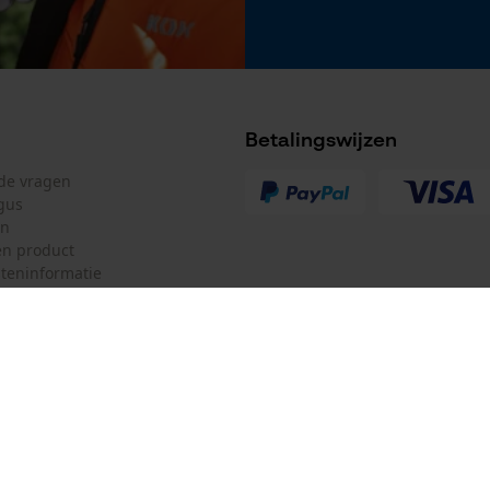
Accu/batterij inbegrepen
Oplaadbare batterij/batterijen niet inbegrepen in
de levering
Betalingswijzen
lde vragen
gus
en
n product
teninformatie
mulier
Oregon Tool GmbH
ulier
KOX – Partners voor de Bosbouw 
f
Adres hoofdkantoor:
Lise-Meitner-Str. 4
herroepen
70736 Fellbach