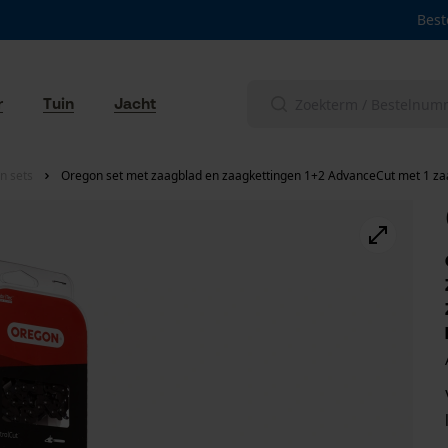
Best
r
Tuin
Jacht
n sets
Oregon set met zaagblad en zaagkettingen 1+2 AdvanceCut met 1 zaa