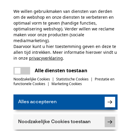
1100.0 g
We willen gebruikmaken van diensten van derden
(0)
om de webshop en onze diensten te verbeteren en
optimaal vorm te geven (handige functies,
Seizoen
optimalisering webshop). Verder willen we reclame
Product geschikt voor het hele jaar
maken voor onze producten (sociale
Product aanbevelen
media/marketing).
Daarvoor kunt u hier toestemming geven en deze te
allen tijd intrekken. Meer informatie hierover vindt u
Volume
in onze
privacyverklaring
.
delen
1.63 dm³
Er is een fout opgetreden. Gelieve het
Alle diensten toestaan
opnieuw te proberen.
5
mail
Noodzakelijke Cookies
|
Statistische Cookies
|
Prestatie en
functionele Cookies
|
Marketing Cookies
k
Alles accepteren
 of gebreken opmerkt, aarzel dan niet om contact
 66 of per e-mail op info-nl@kox.eu.
Noodzakelijke Cookies toestaan