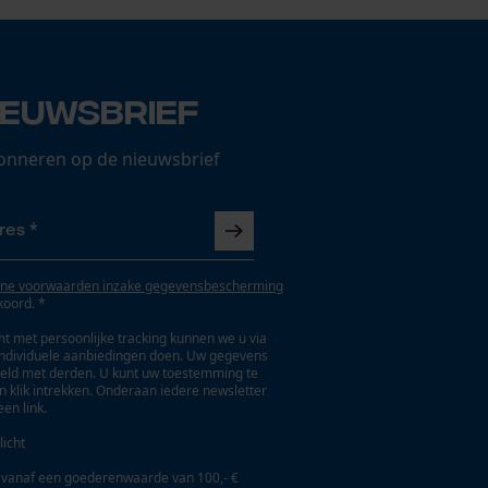
ieuwsbrief
onneren op de nieuwsbrief
ne voorwaarden inzake gegevensbescherming
koord. *
t met persoonlijke tracking kunnen we u via
individuele aanbiedingen doen. Uw gegevens
eld met derden. U kunt uw toestemming te
en klik intrekken. Onderaan iedere newsletter
een link.
licht
 vanaf een goederenwaarde van 100,- €