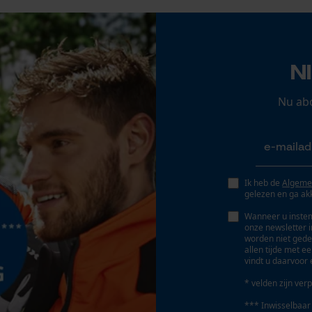
Econda Analytics
Mouseflow Web Analytics Tool
N
Fact-Finder Tracking
Accu/batterij inbegrepen
Oplaadbare batterij/batterijen niet inbegrepen in
Nu ab
de levering
Prestatie en functionele Cookies
Ik heb de
Algeme
Loop54 Personalization
gelezen en ga ak
Gepersonaliseerde homepage
Wanneer u instem
onze newsletter 
Opgeslagen winkelwagen
worden niet gede
allen tijde met e
Persoonlijke begroeting
vindt u daarvoor 
Geo-IP en gebruikersdetectie
* velden zijn verp
YouTube-video's
*** Inwisselbaar