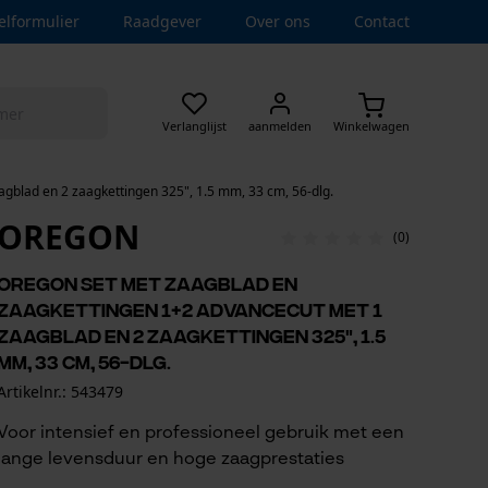
elformulier
Raadgever
Over ons
Contact
Verlanglijst
aanmelden
Winkelwagen
gblad en 2 zaagkettingen 325", 1.5 mm, 33 cm, 56-dlg.
OREGON
(0)
Oregon set met zaagblad en
zaagkettingen 1+2 AdvanceCut met 1
zaagblad en 2 zaagkettingen 325", 1.5
mm, 33 cm, 56-dlg.
Artikelnr.: 543479
Voor intensief en professioneel gebruik met een
lange levensduur en hoge zaagprestaties