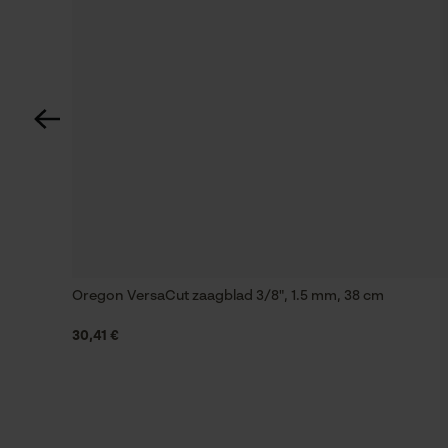
Automatische kettingsmering
Nee
Versnipperfunctie
Nee
Schuine snede
Nee
Oregon VersaCut zaagblad 3/8", 1.5 mm, 38 cm
Aandrijfschakeldikte mm
15.0 mm
30,41 €
Gereedschapsloze kettingwissel
Nee