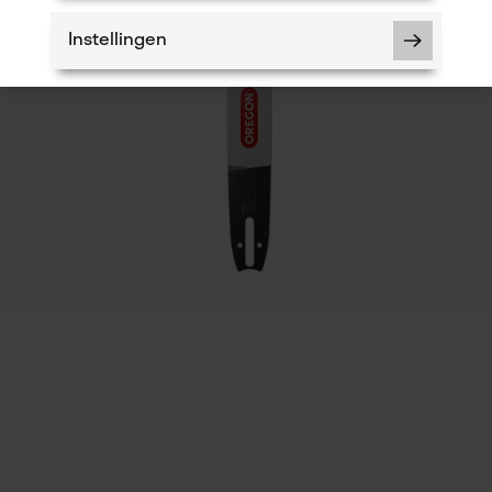
Instellingen
Eigenschap
lange levensduur, robuust, hoge snijprestaties
Fasewisselaar
Nee
Noodzakelijke Cookies
Controleer instelling van cookies
Deling
Session ID
325"
De keuze voor gegevensverwerking
opslaan
Econda Tag Manager
Gereedschapsloze kettingspanning
Nee
Statistische Cookies