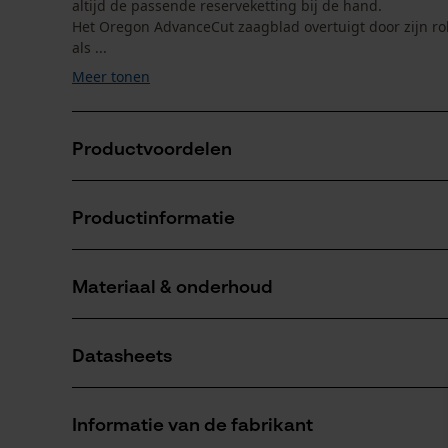
altijd de passende reserveketting bij de hand.
Het Oregon AdvanceCut zaagblad overtuigt door zijn ro
als ...
Meer tonen
Productvoordelen
Rustige loopeigenschappen
Productinformatie
Met praktische afsluiting waardoor het smeermiddel
Hogere levensduur en langer goede zaagprestaties 
Materiaal & onderhoud
Productdetails
Activiteitstype
Datasheets
zagen
Materiaal
Productveiligheidsblad (PDF)
Hoofdmateriaal
Informatie van de fabrikant
staal
Aantal delen