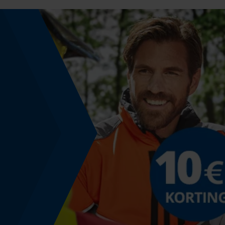
Energie & vermogen
Accucapaciteitsaanduiding
Nee
Powerbankfunctie
Nee
Geleiderailspecificatie
Geleiderail-aansluiting
K095