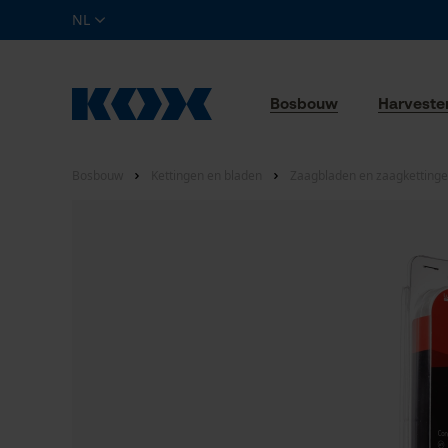
NL
Bosbouw
Harveste
Bosbouw
Kettingen en bladen
Zaagbladen en zaagkettinge