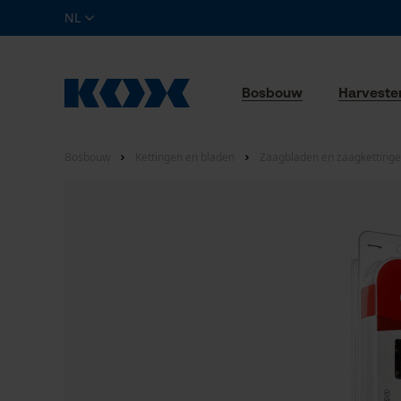
NL
Bosbouw
Harveste
Bosbouw
Kettingen en bladen
Zaagbladen en zaagkettinge