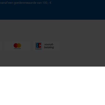
 vanaf een goederenwaarde van 100,- €
en Tuin
0800 096 69 66