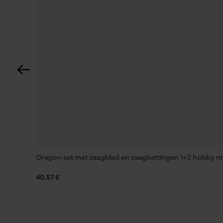
Technische specificaties
Automatische kettingsmering
Nee
Versnipperfunctie
Nee
Schuine snede
Nee
Oregon set met zaagblad en zaagkettingen 1+2 hobby met
40,57 €
Aandrijfschakeldikte mm
13.0 mm