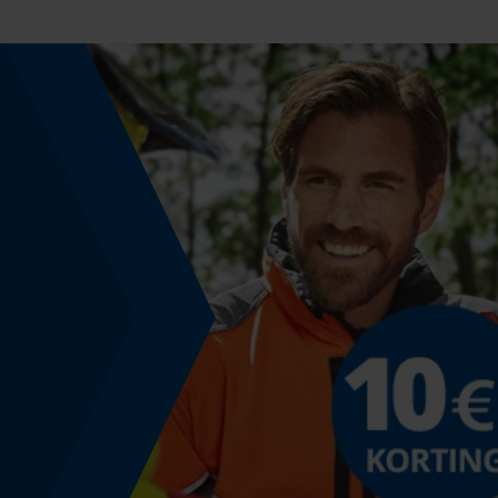
Gereedschapsloze kettingwissel
Nee
Energie & vermogen
Accucapaciteitsaanduiding
Nee
Powerbankfunctie
Nee
Geleiderailspecificatie
Geleiderail-aansluiting
A074