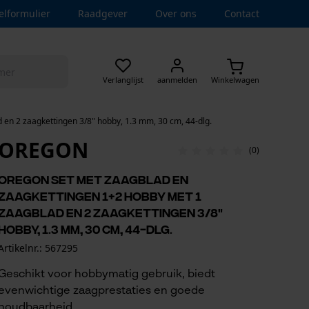
elformulier
Raadgever
Over ons
Contact
Verlanglijst
aanmelden
Winkelwagen
en 2 zaagkettingen 3/8" hobby, 1.3 mm, 30 cm, 44-dlg.
OREGON
(0)
Oregon set met zaagblad en
zaagkettingen 1+2 hobby met 1
zaagblad en 2 zaagkettingen 3/8"
hobby, 1.3 mm, 30 cm, 44-dlg.
Artikelnr.: 567295
Geschikt voor hobbymatig gebruik, biedt
evenwichtige zaagprestaties en goede
houdbaarheid