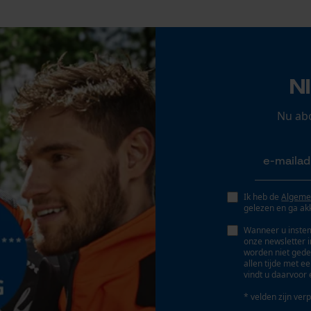
Gepersonaliseerde homepage
Opgeslagen winkelwagen
Persoonlijke begroeting
Geo-IP en gebruikersdetectie
N
YouTube-video's
Accu/batterij inbegrepen
Nu ab
Google Maps
Oplaadbare batterij/batterijen niet inbegrepen in
de levering
Marketing Cookies
Ik heb de
Algeme
gelezen en ga ak
Wanneer u instem
onze newsletter 
Google Global Site Tag
worden niet gede
Microsoft Advertising Universal Event
allen tijde met e
Tracking
vindt u daarvoor 
Survicate
* velden zijn verp