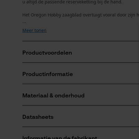
u altijd de passende reserveketting bij de hand.
Het Oregon Hobby zaagblad overtuigt vooral door zijn ho
...
Meer tonen
Productvoordelen
Hogere zaagprestaties en langere levensduur van zaa
Productinformatie
smeermiddel precies op de plek houdt waar het nodi
Kleinere punt met een klinknagel en kleinere radius,
Minder terugslag dankzij de aflopende, schuine die
Materiaal & onderhoud
Productdetails
Activiteitstype
Datasheets
zagen
Materiaal
Productveiligheidsblad (PDF)
Hoofdmateriaal
Informatie van de fabrikant