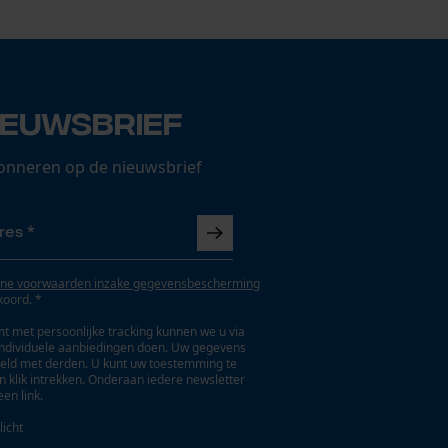
ieuwsbrief
onneren op de nieuwsbrief
ne voorwaarden inzake gegevensbescherming
koord. *
t met persoonlijke tracking kunnen we u via
individuele aanbiedingen doen. Uw gegevens
eld met derden. U kunt uw toestemming te
en klik intrekken. Onderaan iedere newsletter
een link.
licht