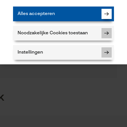
Artikelgewicht
798.32 g
Alles accepteren
(0)
Seizoen
Noodzakelijke Cookies toestaan
Product geschikt voor het hele jaar
Product aanbevelen
Instellingen
Volume
100.16 in³
5
Noodzakelijke Cookies
k
Controleer instelling van cookies
Session ID
 of gebreken opmerkt, aarzel dan niet om contact
De keuze voor gegevensverwerking
opslaan
 66 of per e-mail op info-nl@kox.eu.