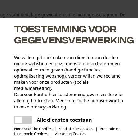
ge stabiliteit, lage gewicht en stille loopeigenschappen. De
Toestemming voor
gegevensverwerking
We willen gebruikmaken van diensten van derden
om de webshop en onze diensten te verbeteren en
gblad en zaagketting dankzij een afsluiting die het
optimaal vorm te geven (handige functies,
g is
optimalisering webshop). Verder willen we reclame
maken voor onze producten (sociale
 helpt terugslagenergie te verminderen
media/marketing).
ptebegrenzers.
Daarvoor kunt u hier toestemming geven en deze te
allen tijd intrekken. Meer informatie hierover vindt u
in onze
privacyverklaring
.
Leeftijdsgroep
delen
Er is een fout opgetreden. Gelieve het
volwassen
Alle diensten toestaan
opnieuw te proberen.
mail
Noodzakelijke Cookies
|
Statistische Cookies
|
Prestatie en
functionele Cookies
|
Marketing Cookies