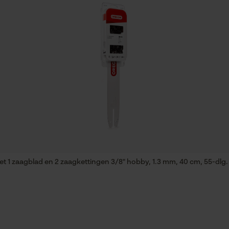
Econda Tag Manager
Eigenschap
lange levensduur, hoge snijprestaties, hoge
Statistische Cookies
stabiliteit
Fasewisselaar
Econda Analytics
Nee
Mouseflow Web Analytics Tool
Fact-Finder Tracking
Deling
3/8" hobby
 1 zaagblad en 2 zaagkettingen 3/8" hobby, 1.3 mm, 40 cm, 55-dlg.
Prestatie en functionele Cookies
Gereedschapsloze kettingspanning
Nee
Loop54 Personalization