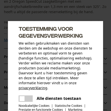
en 2 Oregon SpeedCut zaagkettingen met een
aandrijfschakelbreedte van 1,3 mm en een steek van 325". Zo
heeft u altijd de passende reserveketting bij de hand.
Het Oregon SpeedCut zaagblad scoort met de nauwkeurige
zaagsnede en de eenvoud in gebruik. De bijzonder stabiele
Toestemming voor
...
gegevensverwerking
Meer tonen
We willen gebruikmaken van diensten van
derden om de webshop en onze diensten te
verbeteren en optimaal vorm te geven
Productvoordelen
(handige functies, optimalisering webshop).
Verder willen we reclame maken voor onze
producten (sociale media/marketing).
Dankzij de smalle snede ontstaan er minder spaanders en
Daarvoor kunt u hier toestemming geven
Productinformatie
hebt u meer massief hout
en deze te allen tijd intrekken. Meer
Zaagketting met nieuw ontworpen snijtand voor betere
informatie hierover vindt u in onze
privacyverklaring
.
zaagprestaties, bijna geen naspannen nodig, eenvoudig en
Materiaal & onderhoud
Productdetails
delen
zelden slijpen
Alle diensten toestaan
Er is een fout opgetreden. Gelieve
Langere levensduur dankzij nieuw ontwikkelde
Activiteitstype
delen
Datasheets
het opnieuw te proberen.
Noodzakelijke Cookies
|
Statistische Cookies
|
Materiaal
zagen
neustandwiel en hardere loopvlakken
Prestatie en functionele Cookies
|
Marketing