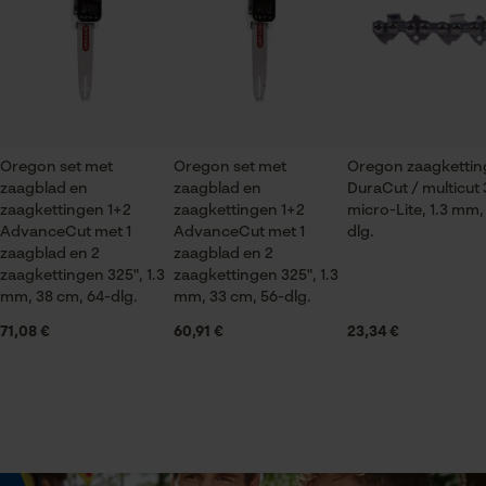
Bosbouw, Steden en gemeenten, Tuin- en
gebreken opmerkt, aarzel dan niet om contact met
gegevensverwerking opslaan
landschapsarchitectuur, Landbouw
ons op te nemen per telefoon op 0800 096 69 66 of
Econda Tag Manager
per e-mail op info-nl@kox.eu.
Seizoen
Product geschikt voor het hele jaar
Statistische Cookies
Oregon set met
Oregon set met
Oregon zaagketti
zaagblad en
zaagblad en
DuraCut / multicut 
Leveringsomvang
zaagkettingen 1+2
zaagkettingen 1+2
micro-Lite, 1.3 mm,
1 x Leidingrail, 2 x Zaagketting
AdvanceCut met 1
AdvanceCut met 1
dlg.
zaagblad en 2
zaagblad en 2
Econda Analytics
zaagkettingen 325", 1.3
zaagkettingen 325", 1.3
Mouseflow Web Analytics Tool
mm, 38 cm, 64-dlg.
mm, 33 cm, 56-dlg.
Volume
1.96 dm³
Fact-Finder Tracking
71,08 €
60,91 €
23,34 €
Prestatie en functionele
Grootte & afmetingen
Cookies
Railslengte