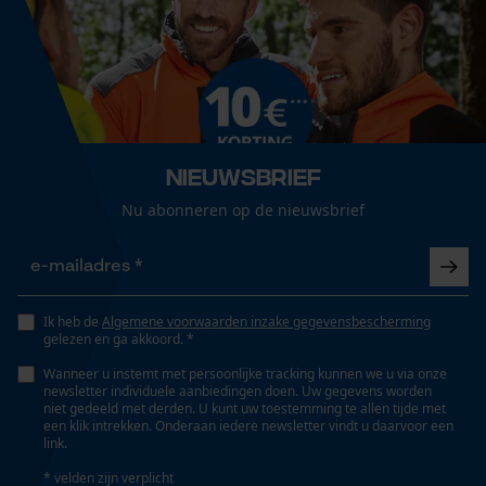
33 cm
Loop54 Personalization
Gepersonaliseerde homepage
Technische specificaties
Opgeslagen winkelwagen
Automatische kettingsmering
Persoonlijke begroeting
Nee
Nieuwsbrief
Geo-IP en gebruikersdetectie
Nu abonneren op de nieuwsbrief
YouTube-video's
Eigenschap
Google Maps
efficiënt, nauwkeurig, hoge snijprestaties, hoge
stabiliteit
Ik heb de
Algemene voorwaarden inzake gegevensbescherming
gelezen en ga akkoord. *
Marketing Cookies
Versnipperfunctie
Wanneer u instemt met persoonlijke tracking kunnen we u via onze
Nee
newsletter individuele aanbiedingen doen. Uw gegevens worden
niet gedeeld met derden. U kunt uw toestemming te allen tijde met
een klik intrekken. Onderaan iedere newsletter vindt u daarvoor een
link.
Google Global Site Tag
Fasewisselaar
* velden zijn verplicht
Microsoft Advertising Universal