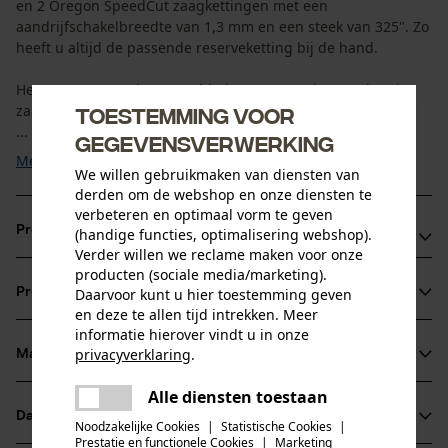
en 2 Oregon SpeedCut zaagkettingen met een
aandrijfschakelbreedte van 1,3 mm en een steek van 325". Zo
heeft u altijd de passende reserveketting bij de hand.
Het Oregon SpeedCut zaagblad scoort met de nauwkeurige
zaagsnede en de eenvoud in gebruik. De bijzonder stabiele
Toestemming voor
...
gegevensverwerking
Meer tonen
We willen gebruikmaken van diensten van
derden om de webshop en onze diensten te
verbeteren en optimaal vorm te geven
Productvoordelen
(handige functies, optimalisering webshop).
Verder willen we reclame maken voor onze
producten (sociale media/marketing).
Dankzij de smalle snede ontstaan er minder spaanders en
Daarvoor kunt u hier toestemming geven
Productinformatie
hebt u meer massief hout
en deze te allen tijd intrekken. Meer
Zaagketting met nieuw ontworpen snijtand voor betere
informatie hierover vindt u in onze
privacyverklaring
.
zaagprestaties, bijna geen naspannen nodig, eenvoudig en
Materiaal & onderhoud
Productdetails
delen
zelden slijpen
Alle diensten toestaan
Er is een fout opgetreden. Gelieve
Langere levensduur dankzij nieuw ontwikkelde
Activiteitstype
delen
Datasheets
het opnieuw te proberen.
Noodzakelijke Cookies
|
Statistische Cookies
|
Materiaal
zagen
neustandwiel en hardere loopvlakken
Prestatie en functionele Cookies
|
Marketing