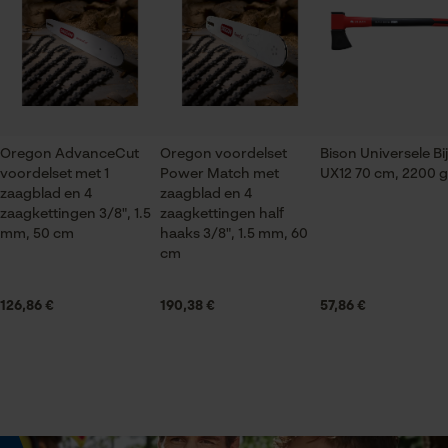
Bosbouw, Steden en gemeenten, Tuin- en
gebreken opmerkt, aarzel dan niet om contact met
gegevensverwerking opslaan
landschapsarchitectuur, Landbouw
ons op te nemen per telefoon op 0800 096 69 66 of
Econda Tag Manager
per e-mail op info-nl@kox.eu.
Seizoen
Product geschikt voor het hele jaar
Statistische Cookies
Oregon AdvanceCut
Oregon voordelset
Bison Universele Bij
voordelset met 1
Power Match met
UX12 70 cm, 2200 g
Leveringsomvang
zaagblad en 4
zaagblad en 4
1 x Leidingrail, 2 x Zaagketting
zaagkettingen 3/8", 1.5
zaagkettingen half
mm, 50 cm
haaks 3/8", 1.5 mm, 60
Econda Analytics
cm
Mouseflow Web Analytics Tool
Volume
114.98 in³
Fact-Finder Tracking
126,86 €
190,38 €
57,86 €
Prestatie en functionele
Grootte & afmetingen
Cookies
Railslengte