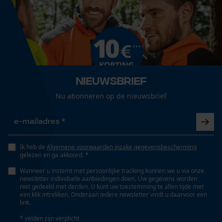
38 cm
Loop54 Personalization
Gepersonaliseerde homepage
Technische specificaties
Opgeslagen winkelwagen
Automatische kettingsmering
Persoonlijke begroeting
Nee
Nieuwsbrief
Geo-IP en gebruikersdetectie
Nu abonneren op de nieuwsbrief
YouTube-video's
Eigenschap
Google Maps
efficiënt, nauwkeurig, hoge snijprestaties, hoge
stabiliteit
Ik heb de
Algemene voorwaarden inzake gegevensbescherming
gelezen en ga akkoord. *
Marketing Cookies
Versnipperfunctie
Wanneer u instemt met persoonlijke tracking kunnen we u via onze
Nee
newsletter individuele aanbiedingen doen. Uw gegevens worden
niet gedeeld met derden. U kunt uw toestemming te allen tijde met
een klik intrekken. Onderaan iedere newsletter vindt u daarvoor een
link.
Google Global Site Tag
Fasewisselaar
* velden zijn verplicht
Microsoft Advertising Universal