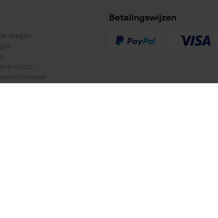
Accu/batterij inbegrepen
Betalingswijzen
Oplaadbare batterij/batterijen niet inbegrepen in
lde vragen
de levering
gus
en
n product
teninformatie
mulier
Oregon Tool GmbH
ulier
KOX – Partners voor de Bosbouw 
f
Adres hoofdkantoor:
Lise-Meitner-Str. 4
herroepen
70736 Fellbach
Duitsland
Geen winkel!
Retouradres: