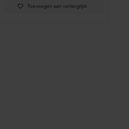
Toevoegen aan verlanglijst
12,90 €
M
Naar de maathulp