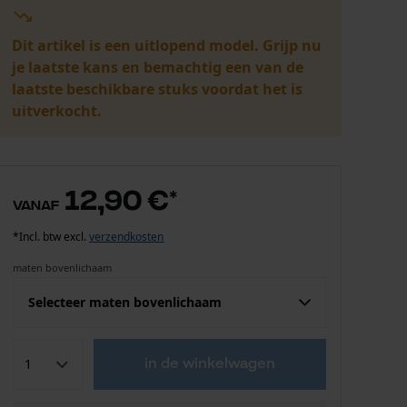
Dit artikel is een uitlopend model. Grijp nu
je laatste kans en bemachtig een van de
laatste beschikbare stuks voordat het is
uitverkocht.
12,90 €
*
vanaf
*Incl. btw excl.
verzendkosten
maten bovenlichaam
Selecteer maten bovenlichaam
Confektie (EU)
Fabrikantsmaat
in de winkelwagen
12,90 €
S