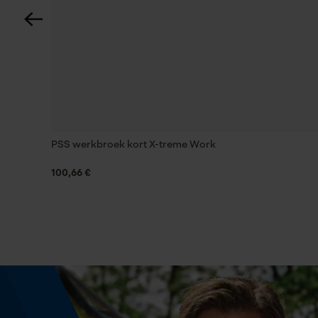
Reflecterende vlakken, Reflecterende strepen,
Reflecterende opdrukken
Draagcomfort
Zacht, Licht
Weersomstandigheden
PSS werkbroek kort X-treme Work
Zonnig en heet, Warm en droog
100,66 €
Grootte & afmetingen
Bovenlengte
Normaal
Technische specificaties