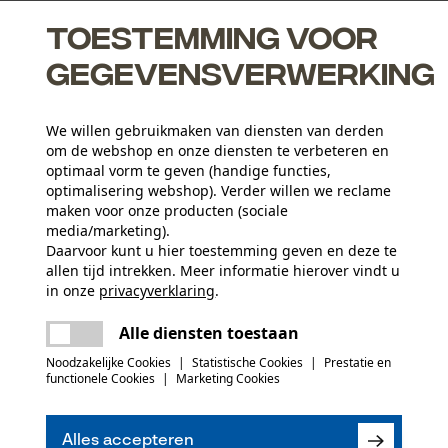
Toestemming voor
gegevensverwerking
We willen gebruikmaken van diensten van derden
om de webshop en onze diensten te verbeteren en
optimaal vorm te geven (handige functies,
optimalisering webshop). Verder willen we reclame
maken voor onze producten (sociale
media/marketing).
Activiteitstype
Daarvoor kunt u hier toestemming geven en deze te
allen tijd intrekken. Meer informatie hierover vindt u
vissen, werken, wandelen, kamperen, jagen
in onze
privacyverklaring
.
delen
Er is een fout opgetreden. Gelieve het
Hoofdmateriaal
Alle diensten toestaan
opnieuw te proberen.
kunststof
Aantal delen
mail
Noodzakelijke Cookies
|
Statistische Cookies
|
Prestatie en
1 st.
functionele Cookies
|
Marketing Cookies
(0)
Materiaal samenstelling
100% polyester
Mouwafwerking
Alles accepteren