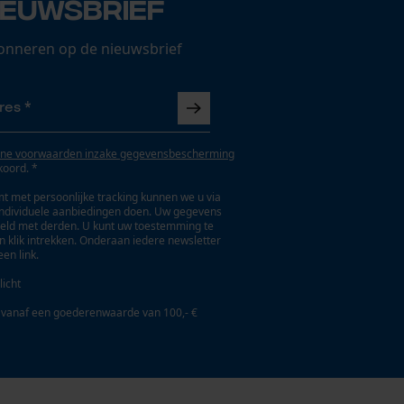
ieuwsbrief
onneren op de nieuwsbrief
ne voorwaarden inzake gegevensbescherming
koord. *
t met persoonlijke tracking kunnen we u via
individuele aanbiedingen doen. Uw gegevens
eld met derden. U kunt uw toestemming te
en klik intrekken. Onderaan iedere newsletter
een link.
licht
 vanaf een goederenwaarde van 100,- €