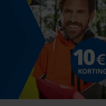
Automatische kettingsmering
Nee
Versnipperfunctie
Nee
Schuine snede
Nee
Gereedschapsloze kettingwissel
Nee
Energie & vermogen