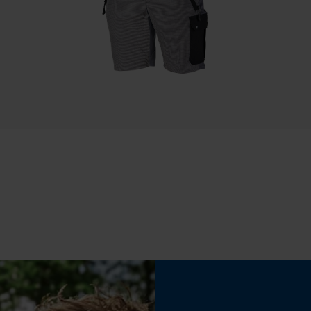
Statistische Cookies
Waterbestendigheid
Niet waterbestendig
Econda Analytics
Mouseflow Web Analytics Tool
Fact-Finder Tracking
Prestatie en functionele Cookies
Loop54 Personalization
Gepersonaliseerde homepage
Opgeslagen winkelwagen