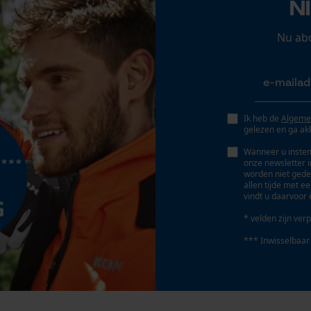
N
Persoonlijke begroeting
Eigenschap
Geo-IP en gebruikersdetectie
Nu ab
zacht, elastisch, eenvoudig, licht, fluorescerend,
reflecterend, ademend
YouTube-video's
Google Maps
Fasewisselaar
Ik heb de
Algeme
Nee
gelezen en ga ak
Marketing Cookies
Wanneer u instem
onze newsletter 
Gereedschapsloze kettingspanning
worden niet gede
Nee
allen tijde met e
vindt u daarvoor 
Google Global Site Tag
* velden zijn verp
Microsoft Advertising Universal Event
Tracking
*** Inwisselbaar
Survicate