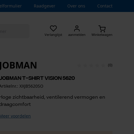
elformulier
Raadgever
Over ons
Contact
Verlanglijst
aanmelden
Winkelwagen
JOBMAN
(0)
Jobman T-shirt Vision 5620
Artikelnr.: XXJB5620SO
Hoge zichtbaarheid, ventilerend vermogen en
draagcomfort
Meer voordelen