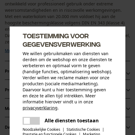
ontwikkeld voor professioneel gebruik onder extreme
weersomstandigheden en in risicovolle werkomgevingen.
Met een waterkolom van 20.000 mm voldoet hij aan de
hoogste beschermingsklasse volgens DIN EN 343 (klasse 4)
en garandeert hij betrouwbare bescherming tegen vocht.
Toestemming voor
Dankzij het ademende membraan blijft de broek comfortabel,
zelfs bij ...
gegevensverwerking
Meer tonen
We willen gebruikmaken van diensten van
derden om de webshop en onze diensten te
verbeteren en optimaal vorm te geven
(handige functies, optimalisering webshop).
Productvoordelen
Verder willen we reclame maken voor onze
producten (sociale media/marketing).
Biedt hoge zichtbaarheid in het verkeer, bij
Daarvoor kunt u hier toestemming geven
Productinformatie
werkzaamheden langs spoorlijnen en overal waar
en deze te allen tijd intrekken. Meer
zichtbaarheid topprioriteit heeft
informatie hierover vindt u in onze
privacyverklaring
.
Ademend membraan voorkomt warmteopbouw bij
Materiaal & onderhoud
Productdetails
delen
intensief werk
Alle diensten toestaan
Er is een fout opgetreden. Gelieve
Ritsen aan de onderzijde van de pijpen voor gemakkelijk
Activiteitstype
delen
Datasheets
het opnieuw te proberen.
Noodzakelijke Cookies
|
Statistische Cookies
|
Materiaal
beschermen
aan- en uittrekken over schoeisel
Prestatie en functionele Cookies
|
Marketing