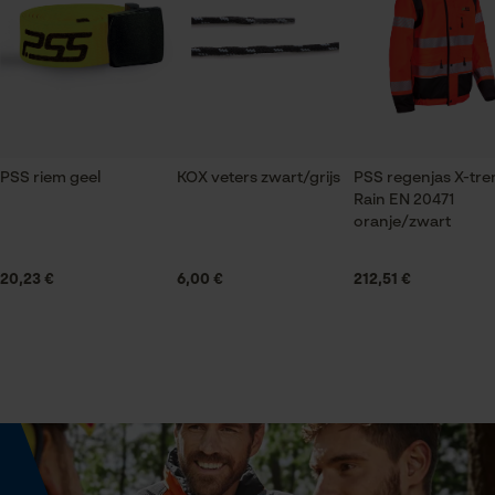
Met klittenbandsluiting, Met ritssluiting, Met
gegevensverwerking opslaan
waterdichte versteviging, Met drukknopen
Econda Tag Manager
Materiaal samenstelling
Buitenstof: 100 % polyester / Voering: 100 % polyester
Inzetten: 16 % aramide (Kevlar), 8, 7 % elasthaan, 57, 7
Pijpvorm
% polyamide, 17, 6 % polyurethaan
Wijd
Statistische Cookies
PSS riem geel
KOX veters zwart/grijs
PSS regenjas X-tr
Rain EN 20471
Materiaal samenstelling voering
Branche
oranje/zwart
100 % polyester
Bouw- en bouwmaterialenindustrie, Bosbouw, Steden
en gemeenten, Tuin- en landschapsarchitectuur,
Econda Analytics
20,23 €
6,00 €
212,51 €
Landbouw
Mouseflow Web Analytics Tool
Naadverwerking
Gelijmde naad
Fact-Finder Tracking
Boordafwerking
Verstelbare bandwijdte
Oppervlaktecoating
Prestatie en functionele
waterafstotende coating
Cookies
Geslacht