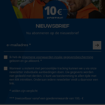
Uniseks
Productonderhoud
Loop54 Personalization
Onderhoudsinstructies
Seizoen
Gepersonaliseerde homepage
Volg het onderhoudsadvies op het etiket.
Product geschikt voor het hele jaar
Nieuwsbrief
Opgeslagen winkelwagen
Nu abonneren op de nieuwsbrief
Persoonlijke begroeting
Optiek/patroon
Geo-IP en gebruikersdetectie
Tweekleurig
YouTube-video's
Google Maps
Ik heb de
Algemene voorwaarden inzake gegevensbescherming
gelezen en ga akkoord. *
Zichtbaarheid
Signaalkleuren
Wanneer u instemt met persoonlijke tracking kunnen we u via onze
newsletter individuele aanbiedingen doen. Uw gegevens worden
Marketing Cookies
niet gedeeld met derden. U kunt uw toestemming te allen tijde met
een klik intrekken. Onderaan iedere newsletter vindt u daarvoor een
Zaktstype
link.
Bovenbeenzakken, Duimstokzak, Vakken opzij
* velden zijn verplicht
*** Inwisselbaar vanaf een goederenwaarde van 100,- €
Google Global Site Tag
Microsoft Advertising Universal
Draagcomfort