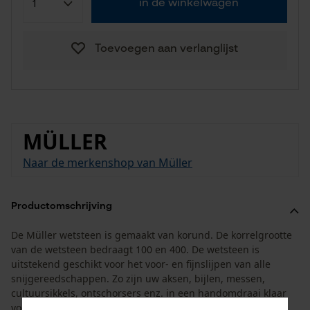
in de winkelwagen
Toevoegen aan verlanglijst
MÜLLER
Naar de merkenshop van Müller
Productomschrijving
De Müller wetsteen is gemaakt van korund. De korrelgrootte
van de wetsteen bedraagt 100 en 400. De wetsteen is
uitstekend geschikt voor het voor- en fijnslijpen van alle
snijgereedschappen. Zo zijn uw aksen, bijlen, messen,
cultuursikkels, ontschorsers enz. in een handomdraai klaar
voor gebruik. De wetsteen is verpakt in een kartonnen doos