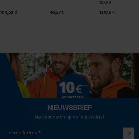
12&34
Technische specificaties
Statistische Cookies
104,63 €
40,57 €
139,15 €
Automatische kettingsmering
Nee
Econda Analytics
Versnipperfunctie
Mouseflow Web Analytics Tool
Nee
Fact-Finder Tracking
Fasewisselaar
Nee
Prestatie en functionele
Cookies
Schuine snede
Nieuwsbrief
Nee
Nu abonneren op de nieuwsbrief
Loop54 Personalization
Gepersonaliseerde homepage
Gereedschapsloze kettingspanning