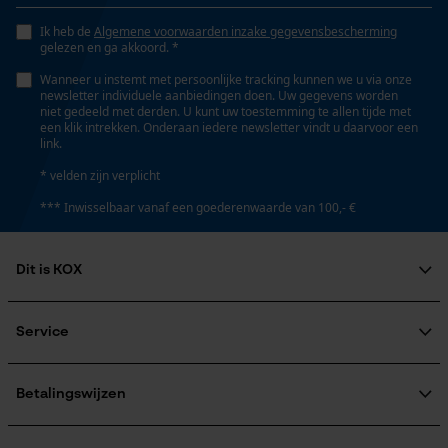
Nee
Opgeslagen winkelwagen
Ik heb de
Algemene voorwaarden inzake gegevensbescherming
Persoonlijke begroeting
gelezen en ga akkoord. *
Geo-IP en gebruikersdetectie
Gereedschapsloze kettingwissel
Wanneer u instemt met persoonlijke tracking kunnen we u via onze
newsletter individuele aanbiedingen doen. Uw gegevens worden
Nee
YouTube-video's
niet gedeeld met derden. U kunt uw toestemming te allen tijde met
een klik intrekken. Onderaan iedere newsletter vindt u daarvoor een
Google Maps
link.
* velden zijn verplicht
Energie & vermogen
*** Inwisselbaar vanaf een goederenwaarde van 100,- €
Marketing Cookies
Accucapaciteitsaanduiding
Nee
Dit is KOX
Over ons
Google Global Site Tag
Accu/batterij inbegrepen
Maatschappelijke betrokkenheid
Service
Oplaadbare batterij/batterijen niet inbegrepen in de
Microsoft Advertising Universal
raadgever
Event Tracking
levering
Veel gestelde vragen
KOX Harvester
Survicate
KOX catalogus
Aanmelding nieuwsbrief
Betalingswijzen
Retourneren
Powerbankfunctie
Terugroepen product