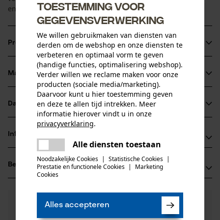
Toestemming voor
en u ontvangt ook een slijphandleiding.
gegevensverwerking
We willen gebruikmaken van diensten van
Productinformatie
derden om de webshop en onze diensten te
verbeteren en optimaal vorm te geven
(handige functies, optimalisering webshop).
Materiaal & onderhoud
Verder willen we reclame maken voor onze
Productdetails
producten (sociale media/marketing).
Daarvoor kunt u hier toestemming geven
Activiteitstype
en deze te allen tijd intrekken. Meer
Datasheets
Materiaal
slijpen
informatie hierover vindt u in onze
privacyverklaring
.
Productveiligheidsblad (PDF)
Hoofdmateriaal
delen
Informatie van de fabrikant
korund
Alle diensten toestaan
Er is een fout opgetreden. Gelieve
Leeftijdsgroep
delen
Leonhard Müller + Söhne GmbH
volwassen
het opnieuw te proberen.
Noodzakelijke Cookies
|
Statistische Cookies
|
Beoordelingen
(0)
Prestatie en functionele Cookies
|
Marketing
Zellach 4
mail
Cookies
Materiaaldikte
9413 St. Gertraud, Oostenrijk
25.0 mm
E-mail: office@mueller-hammerwerk.at
Aantal delen
0
Nog vragen?
(0)
1 st.
Website: -
Product aanbevelen
Alles accepteren
Onze experts staan graag voor u klaar!
Tel.: + 43 4352 71 13 1