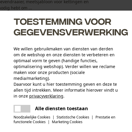
roevendraaier, meetsjabloon voor kettingen en
odig hebt om ...
Toestemming voor
gegevensverwerking
We willen gebruikmaken van diensten van derden
cessoires
om de webshop en onze diensten te verbeteren en
schap snel te vinden
optimaal vorm te geven (handige functies,
optimalisering webshop). Verder willen we reclame
ruik tijdens onderhoudswerkzaamheden
maken voor onze producten (sociale
media/marketing).
Daarvoor kunt u hier toestemming geven en deze te
allen tijd intrekken. Meer informatie hierover vindt u
Leeftijdsgroep
in onze
privacyverklaring
.
volwassen
delen
Er is een fout opgetreden. Gelieve het
Alle diensten toestaan
opnieuw te proberen.
mail
Materiaal greep
Noodzakelijke Cookies
|
Statistische Cookies
|
Prestatie en
hout
Applicaties
functionele Cookies
|
Marketing Cookies
Gestempeld logo