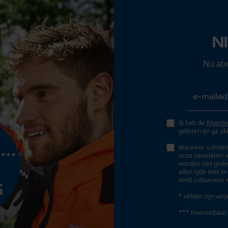
Opgeslagen winkelwagen
Persoonlijke begroeting
Accu/batterij inbegrepen
N
Oplaadbare batterij/batterijen niet inbegrepen in
Geo-IP en gebruikersdetectie
de levering
YouTube-video's
Nu ab
Google Maps
Marketing Cookies
Ik heb de
Algeme
gelezen en ga ak
Wanneer u instem
onze newsletter 
worden niet gede
Google Global Site Tag
allen tijde met e
vindt u daarvoor 
Microsoft Advertising Universal Event
Tracking
* velden zijn verp
Survicate
*** Inwisselbaar