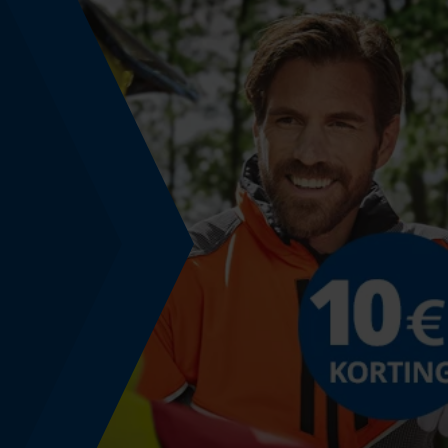
Energie & vermogen
Accucapaciteitsaanduiding
Nee
Powerbankfunctie
Nee
Gebruik & gebruiksaanwijzing
Bedieningstype
handmatige bediening
Kleurencombinatie