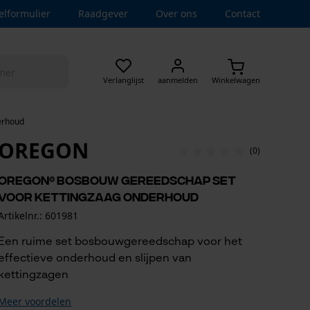
elformulier
Raadgever
Over ons
Contact
Verlanglijst
aanmelden
Winkelwagen
erhoud
OREGON
(0)
OREGON® bosbouw gereedschap set
voor kettingzaag onderhoud
Artikelnr.: 601981
Een ruime set bosbouwgereedschap voor het
effectieve onderhoud en slijpen van
kettingzagen
Meer voordelen