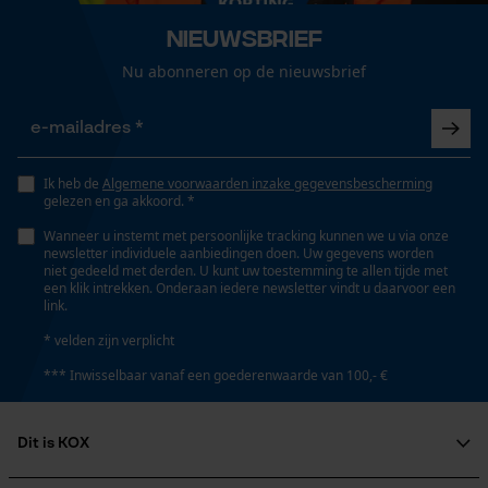
145 mm
Loop54 Personalization
Nieuwsbrief
Gepersonaliseerde homepage
Nu abonneren op de nieuwsbrief
Kabellengte
Opgeslagen winkelwagen
180 cm
Persoonlijke begroeting
Geo-IP en gebruikersdetectie
Ik heb de
Algemene voorwaarden inzake gegevensbescherming
Technische specificaties
YouTube-video's
gelezen en ga akkoord. *
Google Maps
Wanneer u instemt met persoonlijke tracking kunnen we u via onze
Aansluitsnoer
newsletter individuele aanbiedingen doen. Uw gegevens worden
230 V
niet gedeeld met derden. U kunt uw toestemming te allen tijde met
een klik intrekken. Onderaan iedere newsletter vindt u daarvoor een
link.
Marketing Cookies
Type starter
* velden zijn verplicht
elektrische starter met accu
*** Inwisselbaar vanaf een goederenwaarde van 100,- €
Google Global Site Tag
Automatische kettingsmering
Dit is KOX
Microsoft Advertising Universal
Nee
Event Tracking