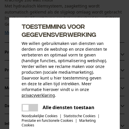
Met hydraulisch klemsysteem, zaagketting wordt
automatisch geklemd als de slijpkop omlaag wordt gebracht
Ingebouwde 15 watt lamp om het werkgebied te verlichten
Gemakkelijk af te ...
Toestemming voor
Meer tonen
gegevensverwerking
We willen gebruikmaken van diensten van
derden om de webshop en onze diensten te
Productvoordelen
verbeteren en optimaal vorm te geven
(handige functies, optimalisering webshop).
Snel en nauwkeurig slijpen dankzij instelbare slijp- en
Verder willen we reclame maken voor onze
Productinformatie
producten (sociale media/marketing).
bovensnijhoek
Daarvoor kunt u hier toestemming geven
Optimaal slijpresultaat dankzij instelbare kleminrichting
en deze te allen tijd intrekken. Meer
(+/-15°)
Materiaal & onderhoud
informatie hierover vindt u in onze
Productdetails
privacyverklaring
.
Eenvoudige instelling
delen
Activiteitstype
Datasheets
Alle diensten toestaan
Er is een fout opgetreden. Gelieve
Materiaal
aanscherpen, slijpen
delen
het opnieuw te proberen.
Noodzakelijke Cookies
|
Statistische Cookies
|
Gegevensblad fabrikant (PDF)
Prestatie en functionele Cookies
|
Marketing
Hoofdmateriaal
mail
Informatie van de fabrikant
Cookies
materialenmix