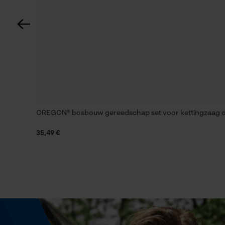
Schuine snede
Nee
Gereedschapsloze kettingwissel
Nee
OREGON® bosbouw gereedschap set voor kettingzaag 
Energie & vermogen
35,49 €
Accucapaciteitsaanduiding
Nee
Powerbankfunctie
Nee