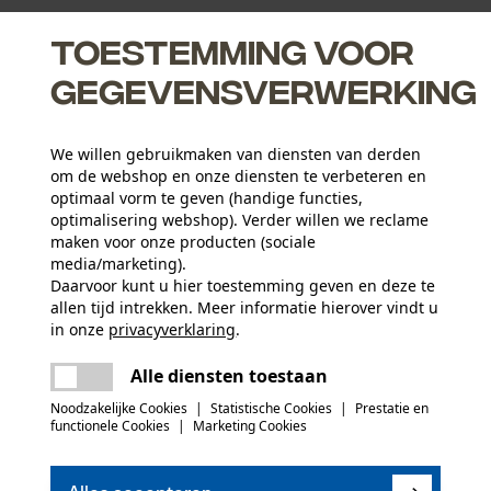
Toestemming voor
gegevensverwerking
n en kettingen
We willen gebruikmaken van diensten van derden
om de webshop en onze diensten te verbeteren en
optimaal vorm te geven (handige functies,
optimalisering webshop). Verder willen we reclame
maken voor onze producten (sociale
media/marketing).
Daarvoor kunt u hier toestemming geven en deze te
Leeftijdsgroep
allen tijd intrekken. Meer informatie hierover vindt u
volwassen
in onze
privacyverklaring
.
delen
Er is een fout opgetreden. Gelieve het
Alle diensten toestaan
opnieuw te proberen.
mail
Applicaties
Noodzakelijke Cookies
|
Statistische Cookies
|
Prestatie en
Logoprint
functionele Cookies
|
Marketing Cookies
(1)