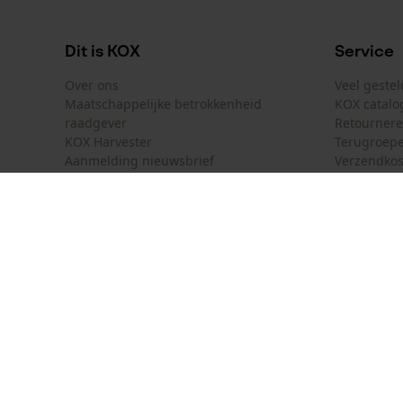
Dit is KOX
Service
Over ons
Veel geste
Maatschappelijke betrokkenheid
KOX catalo
raadgever
Retourner
KOX Harvester
Terugroepe
Aanmelding nieuwsbrief
Verzendkos
KOX internationaal
Contact
Deutschland
France
Contactfor
Österreich
Schweiz
Bestelform
Suisse
Belgique
Nieuwsbrie
België
Contract 