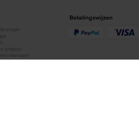
Betalingswijzen
lde vragen
gus
en
n product
teninformatie
mulier
Oregon Tool GmbH
ulier
KOX – Partners voor de Bosbouw 
f
Adres hoofdkantoor:
Lise-Meitner-Str. 4
herroepen
70736 Fellbach
Duitsland
Geen winkel!