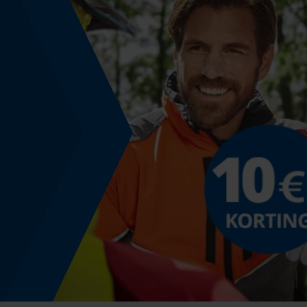
Gebruik & gebruiksaanwijzing
Gebruiksaanwijzing
Lees voor soepel slijpen de “Tip van de
professional” in de downloadsectie
Model & collectie
Modelnaam
558488