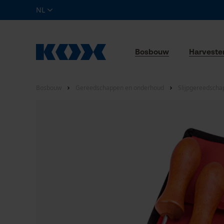
NL
Bosbouw
Harveste
Bosbouw
Gereedschappen en onderhoud
Slijpgereedscha