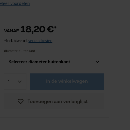
Meer voordelen
18,20 €
*
vanaf
*Incl. btw excl.
verzendkosten
diameter buitenkant
Selecteer diameter buitenkant
18,20 €
4 mm
in de winkelwagen
18,20 €
5 mm
Toevoegen aan verlanglijst
18,20 €
6 mm