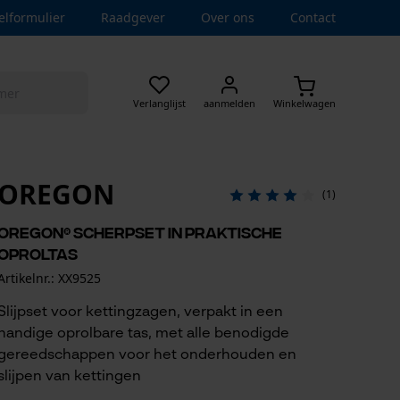
elformulier
Raadgever
Over ons
Contact
Verlanglijst
aanmelden
Winkelwagen
OREGON
(1)
OREGON® scherpset in praktische
oproltas
Artikelnr.: XX9525
Slijpset voor kettingzagen, verpakt in een
handige oprolbare tas, met alle benodigde
gereedschappen voor het onderhouden en
slijpen van kettingen