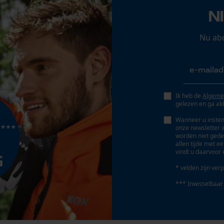
N
Persoonlijke begroeting
Geo-IP en gebruikersdetectie
Nu ab
YouTube-video's
Google Maps
Ik heb de
Algeme
Marketing Cookies
gelezen en ga ak
Wanneer u instem
onze newsletter 
worden niet gede
allen tijde met e
vindt u daarvoor 
Google Global Site Tag
Microsoft Advertising Universal Event
* velden zijn verp
Tracking
*** Inwisselbaar
Survicate