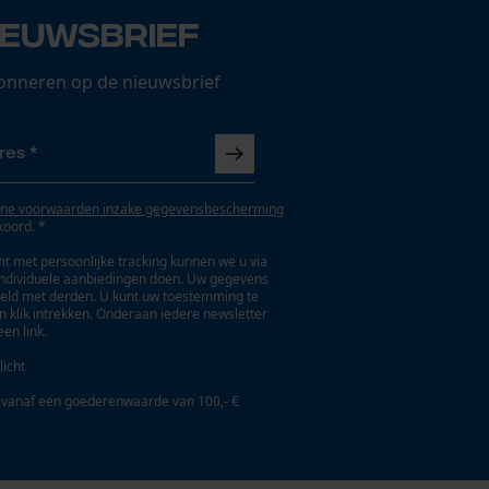
ieuwsbrief
onneren op de nieuwsbrief
ne voorwaarden inzake gegevensbescherming
koord. *
t met persoonlijke tracking kunnen we u via
individuele aanbiedingen doen. Uw gegevens
eld met derden. U kunt uw toestemming te
en klik intrekken. Onderaan iedere newsletter
een link.
licht
 vanaf een goederenwaarde van 100,- €