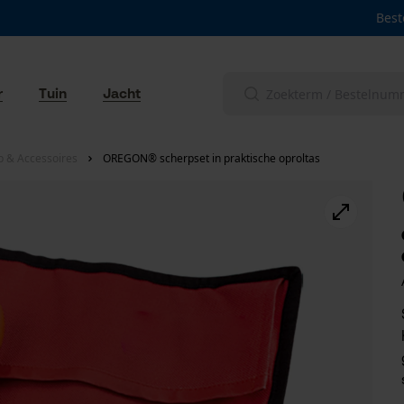
Best
r
Tuin
Jacht
p & Accessoires
OREGON® scherpset in praktische oproltas