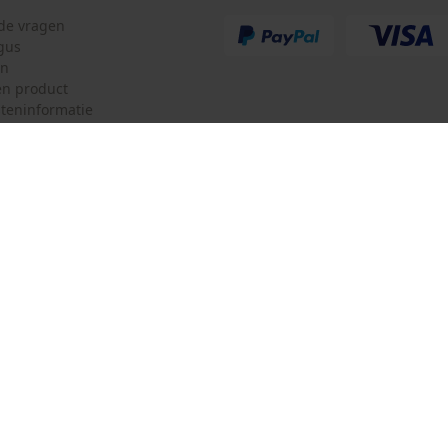
lde vragen
gus
en
n product
teninformatie
mulier
Oregon Tool GmbH
ulier
KOX – Partners voor de Bosbouw 
f
Adres hoofdkantoor:
Lise-Meitner-Str. 4
herroepen
70736 Fellbach
Duitsland
Geen winkel!
Retouradres:
Beim Erlenwäldchen 14/2
71522 Backnang