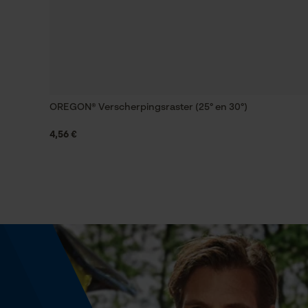
Afgerond
Fasewisselaar
Nee
OREGON® Verscherpingsraster (25° en 30°)
Gereedschapsloze kettingspanning
Nee
4,56 €
Energie & vermogen
Accucapaciteitsaanduiding
Nee
Powerbankfunctie