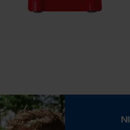
Statistische Cookies
Nee
Schuine snede
Nee
Econda Analytics
Mouseflow Web Analytics Tool
Fact-Finder Tracking
Gereedschapsloze kettingwissel
Nee
Prestatie en functionele Cookies
Accu/batterij inbegrepen
Oplaadbare batterij/batterijen niet inbegrepen in
Loop54 Personalization
de levering
Gepersonaliseerde homepage
N
Opgeslagen winkelwagen
Persoonlijke begroeting