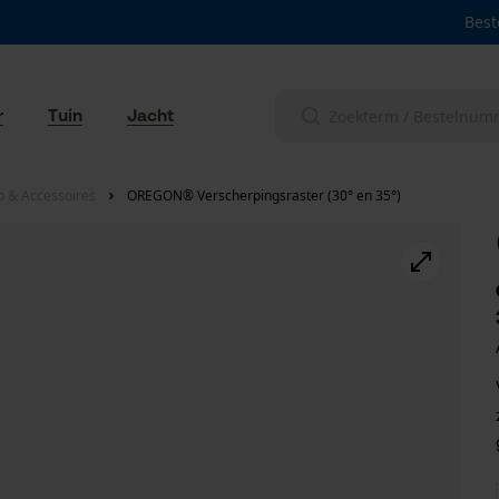
Best
r
Tuin
Jacht
p & Accessoires
OREGON® Verscherpingsraster (30° en 35°)