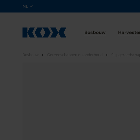
NL
Bosbouw
Harveste
Bosbouw
Gereedschappen en onderhoud
Slijpgereedscha