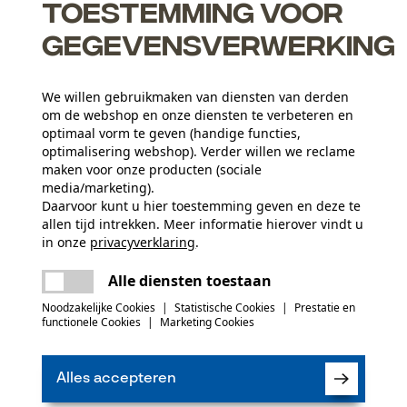
Toestemming voor
 uit te lijnen.
gegevensverwerking
We willen gebruikmaken van diensten van derden
om de webshop en onze diensten te verbeteren en
optimaal vorm te geven (handige functies,
optimalisering webshop). Verder willen we reclame
maken voor onze producten (sociale
Leeftijdsgroep
media/marketing).
volwassen
Daarvoor kunt u hier toestemming geven en deze te
allen tijd intrekken. Meer informatie hierover vindt u
in onze
privacyverklaring
.
delen
Er is een fout opgetreden. Gelieve het
Applicaties
Alle diensten toestaan
opnieuw te proberen.
Stempeldruk
mail
Noodzakelijke Cookies
|
Statistische Cookies
|
Prestatie en
functionele Cookies
|
Marketing Cookies
(0)
Branche
Bosbouw, Steden en gemeenten, Tuin- en
Alles accepteren
landschapsarchitectuur, Wijnbouw, Fruitteelt,
Product aanbevelen