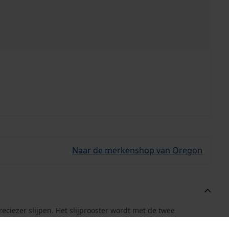
Naar de merkenshop van Oregon
eciezer slijpen. Het slijprooster wordt met de twee
kzij de lijnen toont het slijprooster je de optimale