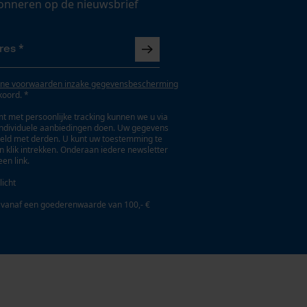
onneren op de nieuwsbrief
ne voorwaarden inzake gegevensbescherming
koord. *
t met persoonlijke tracking kunnen we u via
individuele aanbiedingen doen. Uw gegevens
eld met derden. U kunt uw toestemming te
en klik intrekken. Onderaan iedere newsletter
een link.
licht
 vanaf een goederenwaarde van 100,- €