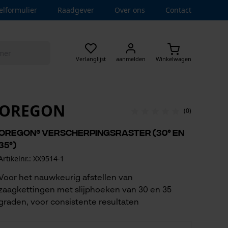
elformulier
Raadgever
Over ons
Contact
Verlanglijst
aanmelden
Winkelwagen
OREGON
(0)
OREGON® Verscherpingsraster (30° en
35°)
Artikelnr.: XX9514-1
Voor het nauwkeurig afstellen van
zaagkettingen met slijphoeken van 30 en 35
graden, voor consistente resultaten