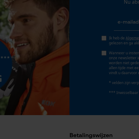
Nu ab
Geo-IP en gebruikersdetectie
YouTube-video's
Google Maps
Ik heb de
Algeme
Bedieningstype
gelezen en ga ak
handmatige bediening
Marketing Cookies
Wanneer u instem
onze newsletter 
worden niet gede
allen tijde met e
vindt u daarvoor 
* velden zijn verp
Google Global Site Tag
Microsoft Advertising Universal Event
*** Inwisselbaar
Tracking
Survicate
Betalingswijzen