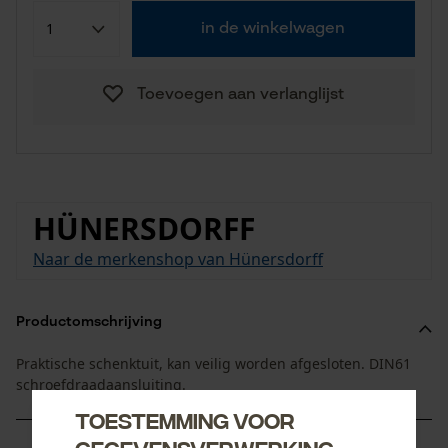
in de winkelwagen
Toevoegen aan verlanglijst
HÜNERSDORFF
Naar de merkenshop van Hünersdorff
Productomschrijving
Praktische schenktuit, kan veilig worden afgesloten. DIN61
schroefdraadaansluiting.
Toestemming voor
gegevensverwerking