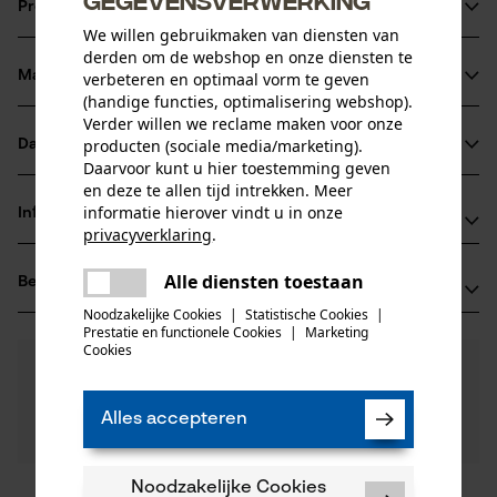
Productinformatie
We willen gebruikmaken van diensten van
derden om de webshop en onze diensten te
Materiaal & onderhoud
verbeteren en optimaal vorm te geven
Productdetails
(handige functies, optimalisering webshop).
Verder willen we reclame maken voor onze
Activiteitstype
producten (sociale media/marketing).
Datasheets
Materiaal
doseren
Daarvoor kunt u hier toestemming geven
en deze te allen tijd intrekken. Meer
Gegevensblad fabrikant (PDF)
Hoofdmateriaal
informatie hierover vindt u in onze
Informatie van de fabrikant
kunststof composiet
privacyverklaring
.
Leeftijdsgroep
delen
HUENERSDORFF GmbH
volwassen
Alle diensten toestaan
Er is een fout opgetreden. Gelieve
Beoordelingen
(0)
Eisenbahnstraße 6
delen
het opnieuw te proberen.
Materiaal samenstelling
Noodzakelijke Cookies
|
Statistische Cookies
|
71636 Ludwigsburg, Duitsland
Prestatie en functionele Cookies
|
Marketing
kunststof
E-mail: info@huenersdorff.de
mail
Aantal delen
Cookies
0
Nog vragen?
(0)
1 st.
Website: -
Product aanbevelen
Onze experts staan graag voor u klaar!
Tel.: + 49 0714 11 47 0
Een vraag
Alles accepteren
Filteren op aantal sterren
stellen
Artikelgewicht
Als u vragen of problemen hebt met het product of
40.0 g
gebreken opmerkt, aarzel dan niet om contact met
Noodzakelijke Cookies