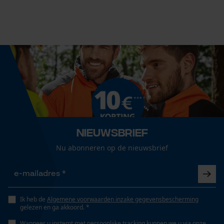
Fasewisselaar
Nee
Econda Analytics
Schuine snede
Mouseflow Web Analytics Tool
Nee
Fact-Finder Tracking
Gereedschapsloze kettingspanning
Nee
Prestatie en functionele
Nieuwsbrief
Cookies
Nu abonneren op de nieuwsbrief
Gereedschapsloze kettingwissel
Nee
Loop54 Personalization
Gepersonaliseerde homepage
Ik heb de
Algemene voorwaarden inzake gegevensbescherming
Energie & vermogen
Opgeslagen winkelwagen
gelezen en ga akkoord. *
Persoonlijke begroeting
Wanneer u instemt met persoonlijke tracking kunnen we u via onze
Accucapaciteitsaanduiding