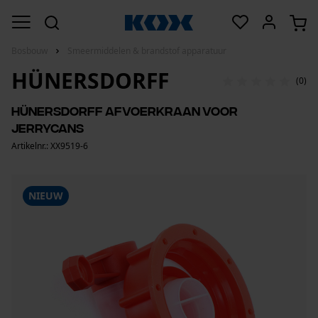
Bosbouw
Smeermiddelen & brandstof apparatuur
HÜNERSDORFF
(0)
Hünersdorff Afvoerkraan voor
jerrycans
Artikelnr.: XX9519-6
NIEUW