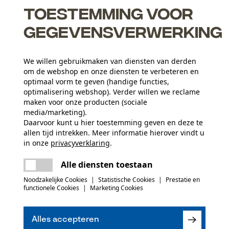
Toestemming voor
gegevensverwerking
We willen gebruikmaken van diensten van derden
om de webshop en onze diensten te verbeteren en
optimaal vorm te geven (handige functies,
optimalisering webshop). Verder willen we reclame
maken voor onze producten (sociale
media/marketing).
Leeftijdsgroep
Daarvoor kunt u hier toestemming geven en deze te
volwassen
allen tijd intrekken. Meer informatie hierover vindt u
in onze
privacyverklaring
.
Materiaal samenstelling
delen
Er is een fout opgetreden. Gelieve het
Trechter: Polyethyleen (HD-PE). Roestvrijstalen
Alle diensten toestaan
Artikelgewicht
opnieuw te proberen.
mail
160.0 g
zeefinzet
Noodzakelijke Cookies
|
Statistische Cookies
|
Prestatie en
functionele Cookies
|
Marketing Cookies
(0)
Leveringsomvang
Alles accepteren
1 trechter met vergiet