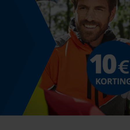
zwart-rood
Productetikettering
EAN
4007228701364