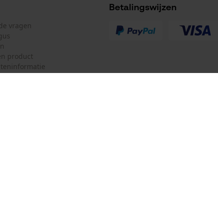
Betalingswijzen
lde vragen
gus
en
n product
teninformatie
mulier
Oregon Tool GmbH
ulier
KOX – Partners voor de Bosbouw 
f
Adres hoofdkantoor:
Lise-Meitner-Str. 4
herroepen
70736 Fellbach
Duitsland
Geen winkel!
Retouradres:
Beim Erlenwäldchen 14/2