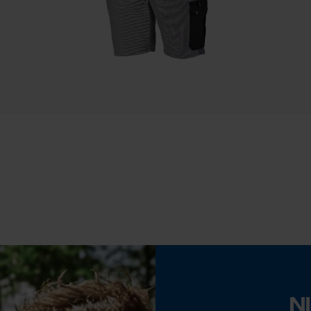
Statistische Cookies
Econda Analytics
Mouseflow Web Analytics Tool
Accu/batterij inbegrepen
Fact-Finder Tracking
Oplaadbare batterij/batterijen niet inbegrepen in
de levering
Prestatie en functionele Cookies
Loop54 Personalization
Gepersonaliseerde homepage
Opgeslagen winkelwagen
N