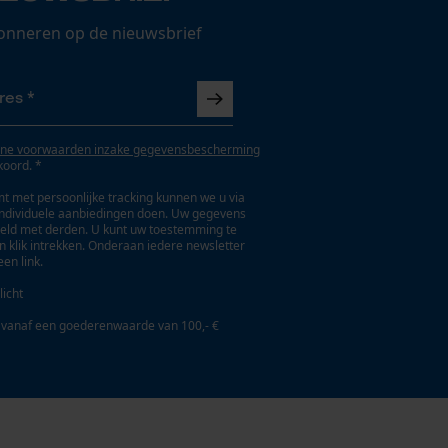
onneren op de nieuwsbrief
ne voorwaarden inzake gegevensbescherming
koord. *
t met persoonlijke tracking kunnen we u via
individuele aanbiedingen doen. Uw gegevens
eld met derden. U kunt uw toestemming te
en klik intrekken. Onderaan iedere newsletter
een link.
licht
 vanaf een goederenwaarde van 100,- €