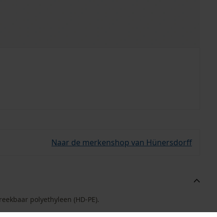
Naar de merkenshop van Hünersdorff
reekbaar polyethyleen (HD-PE).