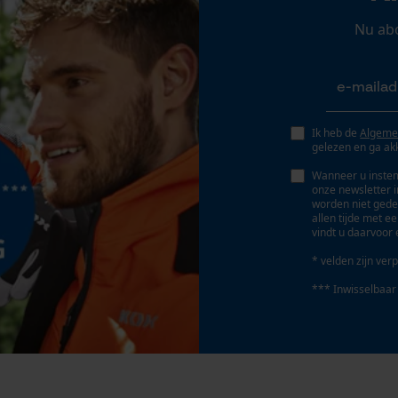
Persoonlijke begroeting
Nu ab
Geo-IP en gebruikersdetectie
YouTube-video's
Google Maps
Artikelnummer fabrikant
Ik heb de
Algeme
953500
gelezen en ga ak
Marketing Cookies
Wanneer u instem
onze newsletter 
worden niet gede
allen tijde met e
vindt u daarvoor 
Google Global Site Tag
* velden zijn verp
Microsoft Advertising Universal Event
Tracking
*** Inwisselbaar
Survicate