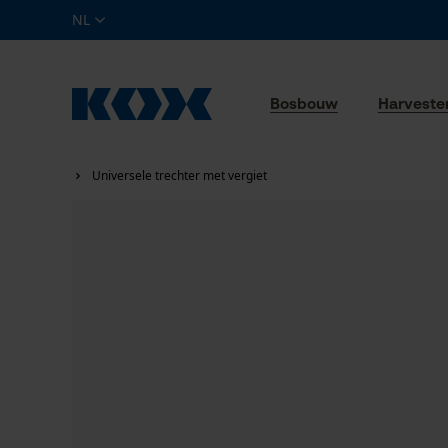
NL
Bosbouw
Harveste
Universele trechter met vergiet