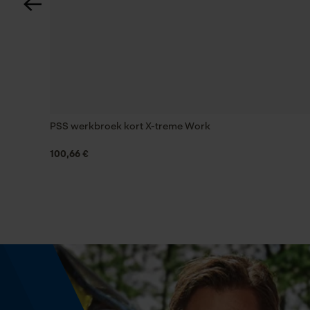
Gereedschapsloze kettingwissel
Nee
Energie & vermogen
Accucapaciteitsaanduiding
PSS werkbroek kort X-treme Work
Nee
100,66 €
Powerbankfunctie
Nee
Kleurencombinatie
Kleur