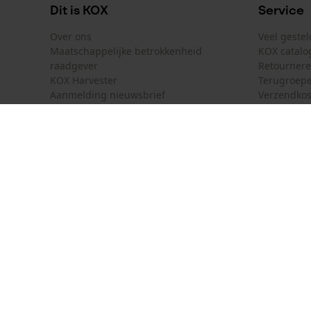
Dit is KOX
Service
Over ons
Veel geste
Maatschappelijke betrokkenheid
KOX catalo
raadgever
Retourner
KOX Harvester
Terugroepe
Aanmelding nieuwsbrief
Verzendkos
KOX internationaal
Contact
Deutschland
France
Contactfor
Österreich
Schweiz
Bestelform
Suisse
Belgique
Nieuwsbrie
België
Contract 