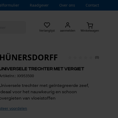
elformulier
Raadgever
Over ons
Contact
Verlanglijst
aanmelden
Winkelwagen
HÜNERSDORFF
(0)
Universele trechter met vergiet
Artikelnr.: XX953500
Universele trechter met geïntegreerde zeef,
ideaal voor het nauwkeurig en schoon
overgieten van vloeistoffen
Meer voordelen