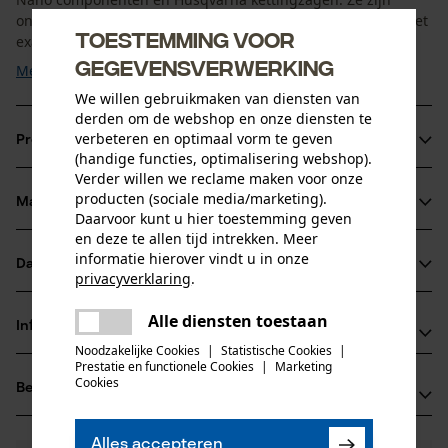
ontwikkeld voor professioneel gebruik en zijn ontworpen met
Toestemming voor
exacte toleranties om optimale resultaten te behalen in ...
gegevensverwerking
Meer tonen
We willen gebruikmaken van diensten van
derden om de webshop en onze diensten te
verbeteren en optimaal vorm te geven
Productinformatie
(handige functies, optimalisering webshop).
Verder willen we reclame maken voor onze
producten (sociale media/marketing).
Materiaal & onderhoud
Productdetails
Daarvoor kunt u hier toestemming geven
en deze te allen tijd intrekken. Meer
informatie hierover vindt u in onze
Activiteitstype
Datasheets
privacyverklaring
.
Materiaal
onderhoud
delen
Productveiligheidsblad (PDF)
Alle diensten toestaan
Hoofdmateriaal
Er is een fout opgetreden. Gelieve
Informatie van de fabrikant
delen
staal
het opnieuw te proberen.
Noodzakelijke Cookies
|
Statistische Cookies
|
Leeftijdsgroep
Prestatie en functionele Cookies
|
Marketing
Fabrikant
volwassen
mail
Cookies
Beoordelingen
(0)
Oregon Tool, Inc.
4909 SE International Way
97222 Portland, Verenigde Staten van Amerika
Aantal delen
Alles accepteren