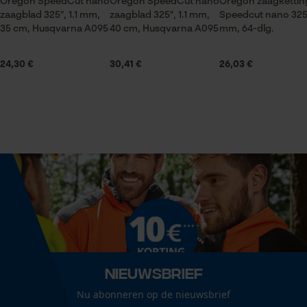
Oregon SpeedCut nano
Oregon SpeedCut nano
Oregon zaagketti
zaagblad 325", 1.1 mm,
zaagblad 325", 1.1 mm,
Speedcut nano 325",
Volume
35 cm, Husqvarna A095
40 cm, Husqvarna A095
mm, 64-dlg.
Statistische Cookies
23.31 in³
24,30 €
30,41 €
26,03 €
Technische specificaties
Econda Analytics
Automatische kettingsmering
Mouseflow Web Analytics Tool
Nee
Fact-Finder Tracking
Versnipperfunctie
Nee
Prestatie en functionele
Cookies
Fasewisselaar
Nee
Nieuwsbrief
Loop54 Personalization
Nu abonneren op de nieuwsbrief