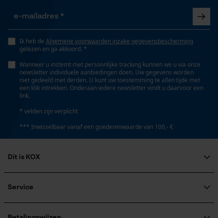
Gepersonaliseerde homepage
Schuine snede
Opgeslagen winkelwagen
Nee
Persoonlijke begroeting
Ik heb de
Algemene voorwaarden inzake gegevensbescherming
Geo-IP en gebruikersdetectie
gelezen en ga akkoord. *
Gereedschapsloze kettingspanning
Nee
YouTube-video's
Wanneer u instemt met persoonlijke tracking kunnen we u via onze
newsletter individuele aanbiedingen doen. Uw gegevens worden
Google Maps
niet gedeeld met derden. U kunt uw toestemming te allen tijde met
een klik intrekken. Onderaan iedere newsletter vindt u daarvoor een
link.
Gereedschapsloze kettingwissel
Nee
* velden zijn verplicht
Marketing Cookies
*** Inwisselbaar vanaf een goederenwaarde van 100,- €
Energie & vermogen
Dit is KOX
Google Global Site Tag
Accucapaciteitsaanduiding
Over ons
Nee
Microsoft Advertising Universal
Event Tracking
Maatschappelijke betrokkenheid
Service
raadgever
Survicate
Veel gestelde vragen
KOX Harvester
Accu/batterij inbegrepen
KOX catalogus
Betalingswijzen