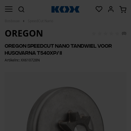
Bosbouw
SpeedCut Nano
OREGON
(0)
Oregon SpeedCut Nano tandwiel voor
Husqvarna T540XP/ II
Artikelnr.: XX610728N