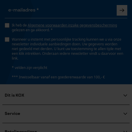
Mouseflow Web Analytics Tool
Fact-Finder Tracking
Weersomstandigheden
Bewolkt en koel, Koud en ijskoud, Winderig
Ik heb de
Algemene voorwaarden inzake gegevensbescherming
gelezen en ga akkoord. *
Prestatie en functionele
Wanneer u instemt met persoonlijke tracking kunnen we u via onze
Cookies
newsletter individuele aanbiedingen doen. Uw gegevens worden
Technische specificaties
niet gedeeld met derden. U kunt uw toestemming te allen tijde met
een klik intrekken. Onderaan iedere newsletter vindt u daarvoor een
link.
Automatische kettingsmering
Nee
* velden zijn verplicht
Loop54 Personalization
*** Inwisselbaar vanaf een goederenwaarde van 100,- €
Gepersonaliseerde homepage
Eigenschap
Opgeslagen winkelwagen
antibacterieel, licht, zweetafvoerend,
Dit is KOX
Persoonlijke begroeting
bewegingsvriendelijk, uv-bestendig
Geo-IP en gebruikersdetectie
Over ons
Maatschappelijke betrokkenheid
Service
YouTube-video's
raadgever
Versnipperfunctie
Google Maps
Veel gestelde vragen
KOX Harvester
Nee