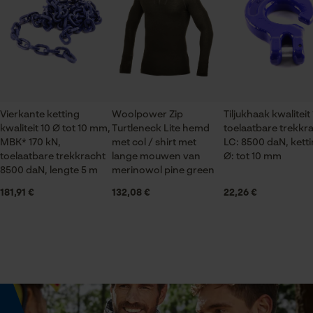
De keuze voor
Boord met duimgat
gegevensverwerking opslaan
Econda Tag Manager
Halsuitsnede
Staande kraag
Statistische Cookies
Vierkante ketting
Woolpower Zip
Tiljukhaak kwaliteit
Branche
kwaliteit 10 Ø tot 10 mm,
Turtleneck Lite hemd
toelaatbare trekkr
Bosbouw, Steden en gemeenten, Tuin- en
MBK* 170 kN,
met col / shirt met
LC: 8500 daN, kett
landschapsarchitectuur, Landbouw
toelaatbare trekkracht
lange mouwen van
Ø: tot 10 mm
Econda Analytics
8500 daN, lengte 5 m
merinowol pine green
Mouseflow Web Analytics Tool
181,91 €
132,08 €
22,26 €
Geslacht
Fact-Finder Tracking
Uniseks
Seizoen
Prestatie en functionele
Product geschikt voor het hele jaar
Cookies