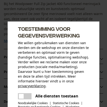
Bij het Woolpower Full Zip Jacket 400 functioneel merinojack
worden natuurlijke vezels en kunstvezels optimaal
gecombineerd De zeer fijne merinowol voelt niet alleen warm
aan, deze voert ook vocht af en isoleert tegelijkertijd de
lichaamswarmte. Voor u betekent dat concreet: Ook als u in
Toestemming voor
de kou gaat zweten, krijgt u het niet koud! Het robuuste
polyamide zorgt ervoor dat het jack van merinowol ...
gegevensverwerking
Meer tonen
We willen gebruikmaken van diensten van
derden om de webshop en onze diensten te
verbeteren en optimaal vorm te geven
(handige functies, optimalisering webshop).
Productvoordelen
Verder willen we reclame maken voor onze
producten (sociale media/marketing).
Hoge, dubbel gebreide kraag voor bescherming van de
Daarvoor kunt u hier toestemming geven
Productinformatie
hals
en deze te allen tijd intrekken. Meer
Verlengd rugpand voor optimale bescherming bij actieve
informatie hierover vindt u in onze
privacyverklaring
.
beweging
Materiaal & onderhoud
Productdetails
delen
Outdoorjack van merinowol met geurremmende
Alle diensten toestaan
Er is een fout opgetreden. Gelieve
eigenschappen
delen
Mouwtype
het opnieuw te proberen.
Datasheets
Noodzakelijke Cookies
|
Statistische Cookies
|
Materiaal
Lange mouwen
Prestatie en functionele Cookies
|
Marketing