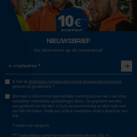
Optiek/patroon
Loop54 Personalization
Unikleur
Gepersonaliseerde homepage
Opgeslagen winkelwagen
Zaktstype
Nieuwsbrief
Zonder zakken
Persoonlijke begroeting
Nu abonneren op de nieuwsbrief
Geo-IP en gebruikersdetectie
YouTube-video's
Technische specificaties
Google Maps
Ik heb de
Algemene voorwaarden inzake gegevensbescherming
Automatische kettingsmering
gelezen en ga akkoord. *
Nee
Wanneer u instemt met persoonlijke tracking kunnen we u via onze
Marketing Cookies
newsletter individuele aanbiedingen doen. Uw gegevens worden
niet gedeeld met derden. U kunt uw toestemming te allen tijde met
Eigenschap
een klik intrekken. Onderaan iedere newsletter vindt u daarvoor een
link.
robuust, geurremmend
* velden zijn verplicht
Google Global Site Tag
*** Inwisselbaar vanaf een goederenwaarde van 100,- €
Microsoft Advertising Universal