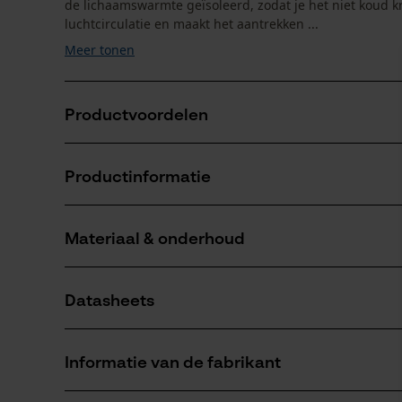
de lichaamswarmte geïsoleerd, zodat je het niet koud kri
luchtcirculatie en maakt het aantrekken ...
Meer tonen
Productvoordelen
Geurneutraal bij sterk zweten en droogt zeer snel
Productinformatie
Het shirt van merinowol werkt temperatuurregulere
Het longsleeve ondergoed van merinowol is zeer pret
Materiaal & onderhoud
Productdetails
Mouwtype
Datasheets
Lange mouwen
Materiaal
Productveiligheidsblad (PDF)
Materiaaltype
Informatie van de fabrikant
Polykatoen
Leeftijdsgroep
volwassen