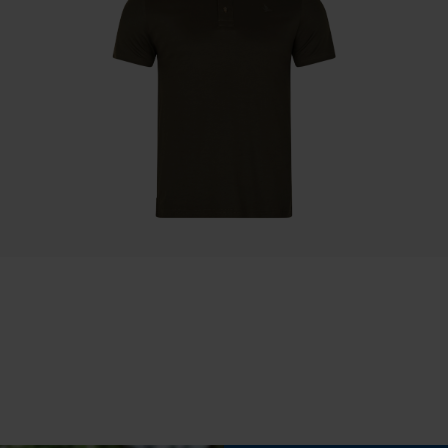
Statistische Cookies
Eigenschap
isolerend, comfortabel, vochtregulerend,
temperatuur regulerend, geurloos
Econda Analytics
Fasewisselaar
Mouseflow Web Analytics Tool
Nee
Fact-Finder Tracking
Gereedschapsloze kettingspanning
Prestatie en functionele Cookies
Nee
Loop54 Personalization
Gepersonaliseerde homepage