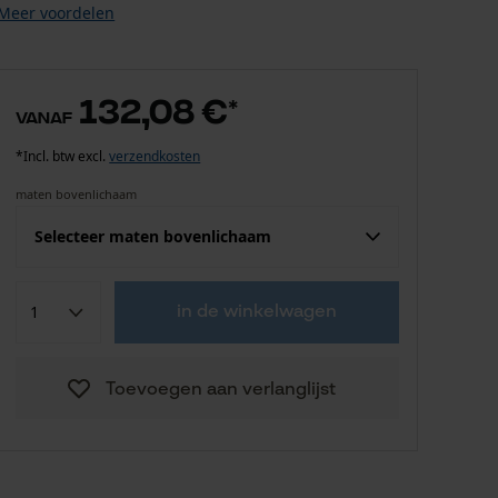
Meer voordelen
132,08 €
*
vanaf
*Incl. btw excl.
verzendkosten
maten bovenlichaam
Selecteer maten bovenlichaam
Confektie (EU)
Fabrikantsmaat
in de winkelwagen
132,08 €
S
Toevoegen aan verlanglijst
132,08 €
M
132,08 €
L