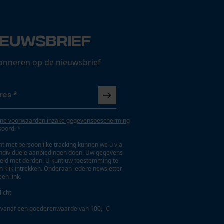
ieuwsbrief
onneren op de nieuwsbrief
ne voorwaarden inzake gegevensbescherming
koord. *
t met persoonlijke tracking kunnen we u via
individuele aanbiedingen doen. Uw gegevens
eld met derden. U kunt uw toestemming te
en klik intrekken. Onderaan iedere newsletter
een link.
licht
 vanaf een goederenwaarde van 100,- €