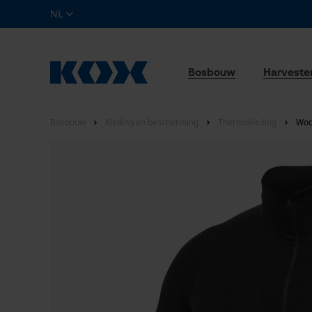
NL
Bosbouw
Harveste
Bosbouw
Kleding en bescherming
Thermokleding
Woo