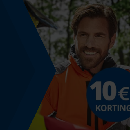
Energie & vermogen
Accucapaciteitsaanduiding
Nee
Powerbankfunctie
Nee
Gebruik & gebruiksaanwijzing
Gebruiksaanwijzing
Reukloos bij hevige transpiratie en droogt zeer
snel.