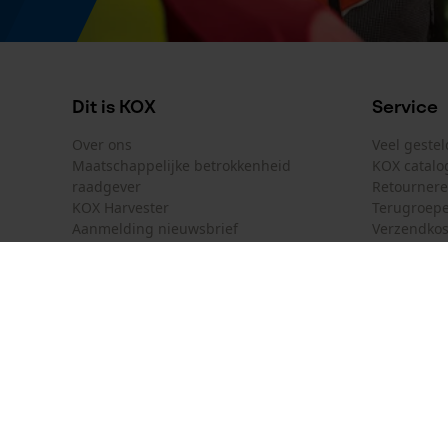
Model & collectie
Modelnaam
Zip Turtleneck Lite
Dit is KOX
Service
Over ons
Veel geste
Maatschappelijke betrokkenheid
KOX catalo
raadgever
Retourner
KOX Harvester
Terugroepe
Aanmelding nieuwsbrief
Verzendkos
KOX internationaal
Contact
Deutschland
France
Contactfor
Österreich
Schweiz
Bestelform
Suisse
Belgique
Nieuwsbrie
België
Contract 