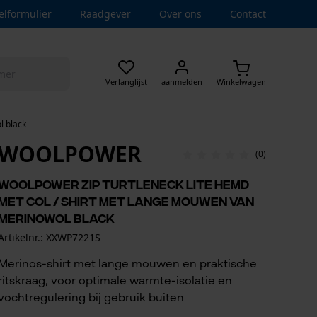
elformulier
Raadgever
Over ons
Contact
Verlanglijst
aanmelden
Winkelwagen
l black
WOOLPOWER
(0)
Woolpower Zip Turtleneck Lite hemd
met col / shirt met lange mouwen van
merinowol black
Artikelnr.: XXWP7221S
Merinos-shirt met lange mouwen en praktische
ritskraag, voor optimale warmte-isolatie en
vochtregulering bij gebruik buiten