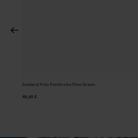
Technische specificaties
Automatische kettingsmering
Nee
Versnipperfunctie
Nee
Seeland Polo Pembroke Pine Green
Schuine snede
Nee
45,65 €
Gereedschapsloze kettingwissel
Nee