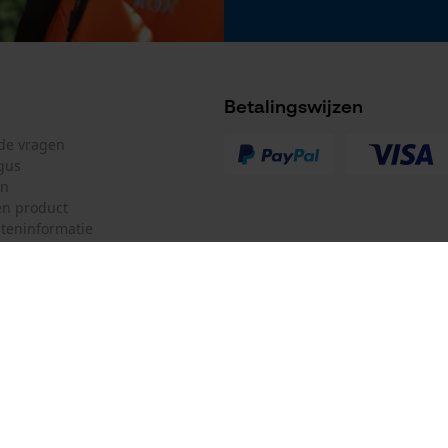
Betalingswijzen
lde vragen
gus
en
n product
teninformatie
mulier
Oregon Tool GmbH
ulier
KOX – Partners voor de Bosbouw 
f
Adres hoofdkantoor:
Lise-Meitner-Str. 4
herroepen
70736 Fellbach
Duitsland