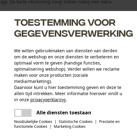
jgt. De korte ritssluiting zorgt indien nodig voor extra
Toestemming voor
gegevensverwerking
We willen gebruikmaken van diensten van derden
om de webshop en onze diensten te verbeteren en
nd
optimaal vorm te geven (handige functies,
optimalisering webshop). Verder willen we reclame
tig op de huid, geen wrijving op de huid
maken voor onze producten (sociale
media/marketing).
Daarvoor kunt u hier toestemming geven en deze te
allen tijd intrekken. Meer informatie hierover vindt u
Activiteitstype
in onze
privacyverklaring
.
vissen, werken, wandelen, kamperen, jagen
delen
Er is een fout opgetreden. Gelieve het
Alle diensten toestaan
opnieuw te proberen.
mail
Hoofdmateriaal
Noodzakelijke Cookies
|
Statistische Cookies
|
Prestatie en
wol (echt haar)
Aantal delen
functionele Cookies
|
Marketing Cookies
1 st.