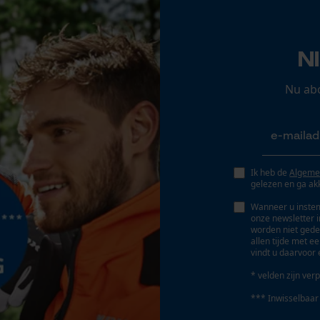
Opgeslagen winkelwagen
Persoonlijke begroeting
N
Accu/batterij inbegrepen
Geo-IP en gebruikersdetectie
Oplaadbare batterij/batterijen niet inbegrepen in
YouTube-video's
Nu ab
de levering
Google Maps
Marketing Cookies
Ik heb de
Algeme
gelezen en ga ak
Wanneer u instem
onze newsletter 
worden niet gede
Google Global Site Tag
allen tijde met e
vindt u daarvoor 
Microsoft Advertising Universal Event
Tracking
* velden zijn verp
Survicate
*** Inwisselbaar