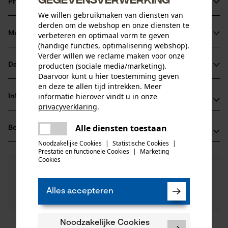
Productinformatie
We willen gebruikmaken van diensten van
derden om de webshop en onze diensten te
Materiaal & onderhoud
verbeteren en optimaal vorm te geven
Productdetails
(handige functies, optimalisering webshop).
Verder willen we reclame maken voor onze
Activiteitstype
Datasheets
producten (sociale media/marketing).
Materiaal
draaien, vervoeren
Daarvoor kunt u hier toestemming geven
Productveiligheidsblad (PDF)
en deze te allen tijd intrekken. Meer
Hoofdmateriaal
informatie hierover vindt u in onze
Informatie van de fabrikant
staal
privacyverklaring
.
Leeftijdsgroep
delen
GEDORE Werkzeugfabrik GmbH & Co. KG
volwassen
Alle diensten toestaan
Beoordelingen
Er is een fout opgetreden. Gelieve
(0)
Remscheider Str. 149
delen
Materiaal greep
het opnieuw te proberen.
42899 Remscheid, Duitsland
Noodzakelijke Cookies
|
Statistische Cookies
|
staal
Prestatie en functionele Cookies
|
Marketing
E-mail: info@gedore.com
Aantal delen
mail
Cookies
0
Nog vragen?
(0)
1 st.
Website: -
Product aanbevelen
Onze experts staan graag voor u klaar!
Tel.: +49 2191 59 69 00
Een vraag
Materiaal haak
Alles accepteren
Filteren op aantal sterren
stellen
metaal
Artikelgewicht
Als u vragen of problemen hebt met het product of
1620.0 g
gebreken opmerkt, aarzel dan niet om contact met
Noodzakelijke Cookies