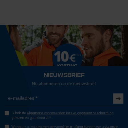
Technische specificaties
Econda Analytics
Automatische kettingsmering
Mouseflow Web Analytics Tool
Nee
Fact-Finder Tracking
Eigenschap
gesmeed
Prestatie en functionele
Nieuwsbrief
Cookies
Nu abonneren op de nieuwsbrief
Versnipperfunctie
Nee
Loop54 Personalization
Gepersonaliseerde homepage
Ik heb de
Algemene voorwaarden inzake gegevensbescherming
Fasewisselaar
gelezen en ga akkoord. *
Opgeslagen winkelwagen
Nee
Wanneer u instemt met persoonlijke tracking kunnen we u via onze
Persoonlijke begroeting