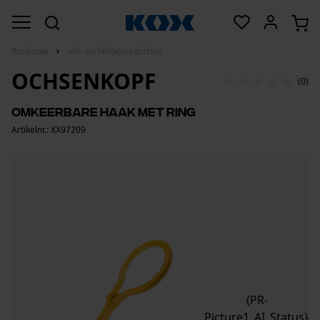
Bosbouw
Vel- en hefgereedschap
OCHSENKOPF
(0)
Omkeerbare haak met ring
Artikelnr.: XX97209
{PR-
Picture1_AI_Status}