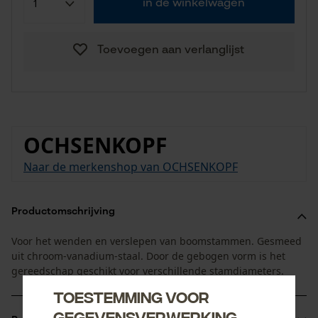
in de winkelwagen
Toevoegen aan verlanglijst
OCHSENKOPF
Naar de merkenshop van OCHSENKOPF
Productomschrijving
Voor het wenden en verslepen van boomstammen. Gesmeed
uit chroom-vanadium-staal. Door de gebogen vorm is het
gereedschap geschikt voor verschillende stamdiameters.
Toestemming voor
gegevensverwerking