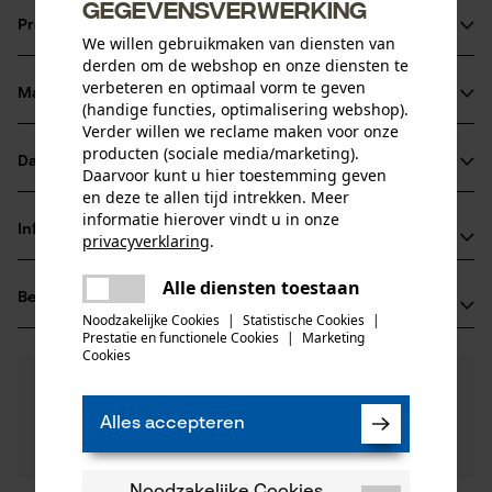
gegevensverwerking
Ideaal met de simplex kloofhamer
Productinformatie
We willen gebruikmaken van diensten van
derden om de webshop en onze diensten te
verbeteren en optimaal vorm te geven
Materiaal & onderhoud
(handige functies, optimalisering webshop).
Productdetails
Verder willen we reclame maken voor onze
producten (sociale media/marketing).
Activiteitstype
Datasheets
Daarvoor kunt u hier toestemming geven
Materiaal
splitsen, werken met wiggen
en deze te allen tijd intrekken. Meer
Productveiligheidsblad (PDF)
informatie hierover vindt u in onze
Hoofdmateriaal
Informatie van de fabrikant
privacyverklaring
.
staal
Leeftijdsgroep
delen
Leonhard Müller + Söhne GmbH
volwassen
Alle diensten toestaan
Er is een fout opgetreden. Gelieve
Beoordelingen
(0)
Zellach 4
delen
het opnieuw te proberen.
Noodzakelijke Cookies
|
Statistische Cookies
|
Materiaal wigzool
9413 St. Gertraud, Oostenrijk
Prestatie en functionele Cookies
|
Marketing
staal
mail
Cookies
E-mail: office@mueller-hammerwerk.at
Aantal delen
0
Nog vragen?
(0)
1 st.
Website: -
Product aanbevelen
Onze experts staan graag voor u klaar!
Tel.: + 43 4352 71 13 1
Alles accepteren
Een vraag
Materiaaldikte
Filteren op aantal sterren
stellen
40.0 mm
Artikelgewicht
Als u vragen of problemen hebt met het product of
2640.0 g
gebreken opmerkt, aarzel dan niet om contact met