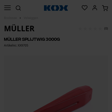
Bosbouw
Velwiggen
MÜLLER
(0)
Müller splijtwig 3000G
Artikelnr.: XX9705