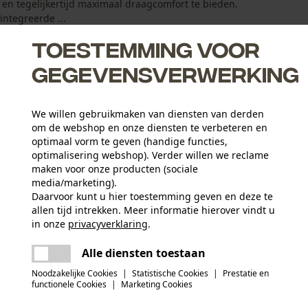
n tegelijkertijd maximaal draagcomfort te bieden.
ïntegreerde ...
Toestemming voor
gegevensverwerking
We willen gebruikmaken van diensten van derden
ondingen dankzij de composiet veiligheidsneus en
om de webshop en onze diensten te verbeteren en
optimaal vorm te geven (handige functies,
optimalisering webshop). Verder willen we reclame
n zorgt voor een comfortabel klimaat
maken voor onze producten (sociale
dde en oneffen oppervlakken
media/marketing).
Daarvoor kunt u hier toestemming geven en deze te
allen tijd intrekken. Meer informatie hierover vindt u
Leeftijdsgroep
in onze
privacyverklaring
.
volwassen
delen
Er is een fout opgetreden. Gelieve het
Alle diensten toestaan
opnieuw te proberen.
mail
Details vulling
Noodzakelijke Cookies
|
Statistische Cookies
|
Prestatie en
Vulling in het voetbed
functionele Cookies
|
Marketing Cookies
Applicaties