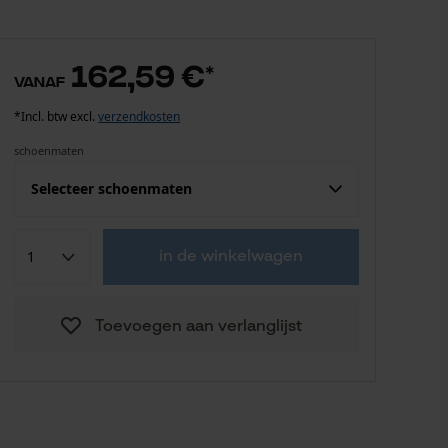
162,59 €
*
vanaf
*Incl. btw excl.
verzendkosten
schoenmaten
Selecteer schoenmaten
162,59 €
39
in de winkelwagen
162,59 €
40
Toevoegen aan verlanglijst
162,59 €
41
162,59 €
42