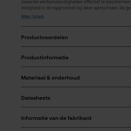
zwaarste werkomstandigheden effectief te beschermen e
Veiligheid is de topprioriteit bij deze werkschoen. De ge
Meer tonen
Productvoordelen
Veiligheidsschoenen bieden bescherming tegen verw
Productinformatie
lekbestendige zool
Het Helly Tech®-membraan houdt de voeten droog e
Rubberen antislipzool voor een stevige grip op gla
Materiaal & onderhoud
Productdetails
Activiteitstype
Datasheets
beschermen, werken, wandelen,
Materiaal
ongevallenpreventie
Productveiligheidsblad (PDF)
Materiaaltype
Informatie van de fabrikant
Leer
Aantal delen