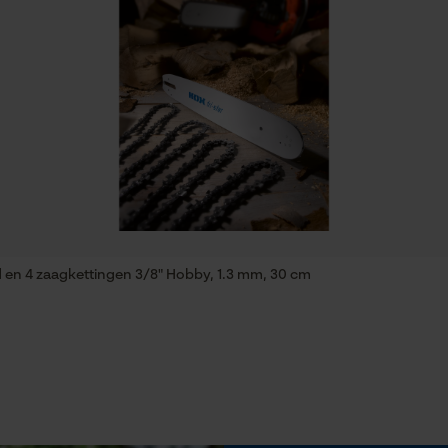
Statistische Cookies
Eigenschap
emissiearm, waterbestendig, comfortabel,
metaalvrij, modern, beschermend, functioneel,
Econda Analytics
dempend, bewegingsvriendelijk, antislip,
ademend
Mouseflow Web Analytics Tool
Fact-Finder Tracking
Versnipperfunctie
d en 4 zaagkettingen 3/8" Hobby, 1.3 mm, 30 cm
Nee
Prestatie en functionele Cookies
Fasewisselaar
Nee
Loop54 Personalization
Gepersonaliseerde homepage