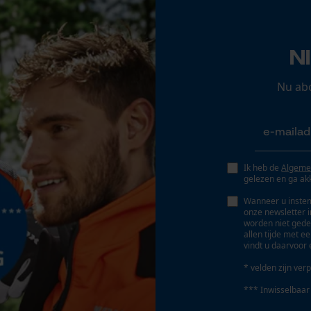
Gereedschapsloze kettingspanning
Opgeslagen winkelwagen
Nee
Persoonlijke begroeting
N
Geo-IP en gebruikersdetectie
Stalen beschermkap
YouTube-video's
Neus van composietmateriaal
Nu ab
Google Maps
Marketing Cookies
Ik heb de
Algeme
Accu/batterij inbegrepen
gelezen en ga ak
Oplaadbare batterij/batterijen niet inbegrepen in
Wanneer u instem
de levering
onze newsletter 
worden niet gede
Google Global Site Tag
allen tijde met e
vindt u daarvoor 
Microsoft Advertising Universal Event
Tracking
* velden zijn verp
Survicate
*** Inwisselbaar