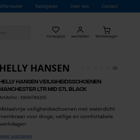
elformulier
Raadgever
Over ons
Contact
Verlanglijst
aanmelden
Winkelwagen
HELLY HANSEN
(0)
Helly Hansen veiligheidsschoenen
Manchester Ltr Mid S7L Black
Artikelnr.: XXHH78433S
Metaalvrije veiligheidsschoenen met waterdicht
membraan voor droge, veilige en comfortabele
werkdagen
Meer voordelen