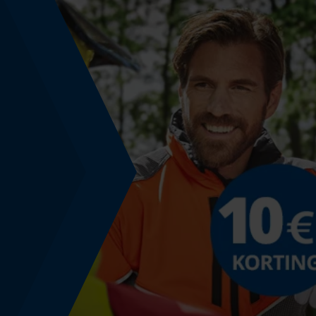
Schuine snede
Nee
Gereedschapsloze kettingwissel
Nee
Energie & vermogen
Accucapaciteitsaanduiding
Nee
Powerbankfunctie
Nee