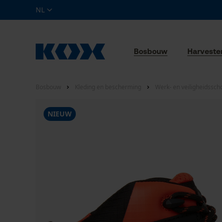
NL
Bosbouw
Harveste
Bosbouw
Kleding en bescherming
Werk- en veiligheidssc
NIEUW