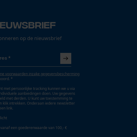
ieuwsbrief
onneren op de nieuwsbrief
ne voorwaarden inzake gegevensbescherming
koord. *
t met persoonlijke tracking kunnen we u via
individuele aanbiedingen doen. Uw gegevens
eld met derden. U kunt uw toestemming te
en klik intrekken. Onderaan iedere newsletter
een link.
licht
 vanaf een goederenwaarde van 100,- €