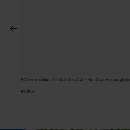
Technische specificaties
Automatische kettingsmering
Nee
Eigenschappen binnenzool
KOX voordelset Tri-Star DuraCut / MultiCut met zaagbla
Ademend, Dempend
86,83 €
Fabrikanttechnologie
HELLY GRIP, HELLY TECH®