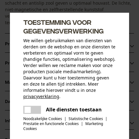
schacht en antislip zool geven u optimaal houvast. De lichte,
niet-magnetische en zelfherstellende kunststof
veiligheidsneus beschermt uw voet tegen belastingen van
Toestemming voor
ten minste 200 J.
gegevensverwerking
We willen gebruikmaken van diensten van
Productvoordelen
derden om de webshop en onze diensten te
verbeteren en optimaal vorm te geven
Hoge schacht voor maximale ondersteuning en goede
(handige functies, optimalisering webshop).
Productinformatie
Verder willen we reclame maken voor onze
pasvorm
producten (sociale media/marketing).
Optimale vochtafvoer dankzij ademende binnenvoering in
Daarvoor kunt u hier toestemming geven
combinatie met ademend bovenleer
Materiaal & onderhoud
en deze te allen tijd intrekken. Meer
Productdetails
informatie hierover vindt u in onze
Antislip dankzij speciale 2-laagse PU-loopzool met
privacyverklaring
.
ActiveGrip technologie
Activiteitstype
Datasheets
delen
Materiaal
beschermen, vissen, werken, wandelen, kamperen,
Alle diensten toestaan
Er is een fout opgetreden. Gelieve
jagen
Productveiligheidsblad (PDF)
delen
het opnieuw te proberen.
Noodzakelijke Cookies
|
Statistische Cookies
|
Hoofdmateriaal
Informatie van de fabrikant
Prestatie en functionele Cookies
|
Marketing
Mix van synthetische Materialenleer
mail
Cookies
Hase Safety Gloves GmbH
Leeftijdsgroep