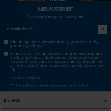
Loop54 Personalization
Nieuwsbrief
Gepersonaliseerde homepage
Schachthoogte
High-cut
Opgeslagen winkelwagen
Nu abonneren op de nieuwsbrief
Persoonlijke begroeting
Geo-IP en gebruikersdetectie
Schachtlengte
15 cm
YouTube-video's
Ik heb de
Algemene voorwaarden inzake gegevensbescherming
gelezen en ga akkoord. *
Google Maps
Wanneer u instemt met persoonlijke tracking kunnen we u via onze
Technische specificaties
newsletter individuele aanbiedingen doen. Uw gegevens worden
niet gedeeld met derden. U kunt uw toestemming te allen tijde met
een klik intrekken. Onderaan iedere newsletter vindt u daarvoor een
Marketing Cookies
Automatische kettingsmering
link.
Nee
* velden zijn verplicht
*** Inwisselbaar vanaf een goederenwaarde van 100,- €
Eigenschap
Google Global Site Tag
antistatisch, brandstofbestendig,
Microsoft Advertising Universal
Dit is KOX
penetratiebestendig, licht, olieresistent,
Event Tracking
waterafstotend, dempend, antislip, ademend
Survicate