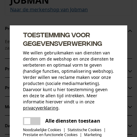
JOBMAN
Naar de merkenshop van Jobman
Productomschrijving
Toestemming voor
Eenvoudig te onderhouden werkbroek met veel praktische
gegevensverwerking
zakken.
We willen gebruikmaken van diensten van
derden om de webshop en onze diensten te
verbeteren en optimaal vorm te geven
Productvoordelen
(handige functies, optimalisering webshop).
Verder willen we reclame maken voor onze
producten (sociale media/marketing).
Ruime voorzakken
Productinformatie
Daarvoor kunt u hier toestemming geven
Eenvoudig te onderhouden polyester-/katoenstof
en deze te allen tijd intrekken. Meer
Hoge kleur- en vormbestendigheid
informatie hierover vindt u in onze
privacyverklaring
.
Materiaal & onderhoud
Productdetails
delen
Alle diensten toestaan
Er is een fout opgetreden. Gelieve
Activiteitstype
delen
Datasheets
het opnieuw te proberen.
Noodzakelijke Cookies
|
Statistische Cookies
|
Materiaal
vissen, werken, wandelen, kamperen, jagen
Prestatie en functionele Cookies
|
Marketing