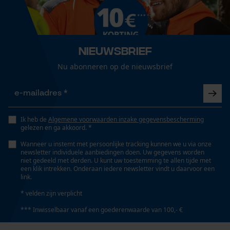
Loop54 Personalization
Geslacht
Gepersonaliseerde homepage
Uniseks
Nieuwsbrief
Opgeslagen winkelwagen
Nu abonneren op de nieuwsbrief
Persoonlijke begroeting
Seizoen
Geo-IP en gebruikersdetectie
Product geschikt voor het hele jaar
YouTube-video's
Ik heb de
Algemene voorwaarden inzake gegevensbescherming
Google Maps
gelezen en ga akkoord. *
Optiek/patroon
Tweekleurig
Wanneer u instemt met persoonlijke tracking kunnen we u via onze
newsletter individuele aanbiedingen doen. Uw gegevens worden
niet gedeeld met derden. U kunt uw toestemming te allen tijde met
Marketing Cookies
een klik intrekken. Onderaan iedere newsletter vindt u daarvoor een
Pasvorm
link.
Relaxed Fit
* velden zijn verplicht
*** Inwisselbaar vanaf een goederenwaarde van 100,- €
Google Global Site Tag
Zaktstype
Microsoft Advertising Universal