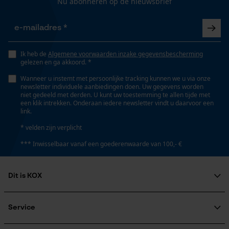
Gepersonaliseerde homepage
Nu abonneren op de nieuwsbrief
Seizoen
Product geschikt voor het hele jaar
Opgeslagen winkelwagen
Persoonlijke begroeting
Geo-IP en gebruikersdetectie
Optiek/patroon
Ik heb de
Algemene voorwaarden inzake gegevensbescherming
gelezen en ga akkoord. *
Unikleur
YouTube-video's
Wanneer u instemt met persoonlijke tracking kunnen we u via onze
Google Maps
newsletter individuele aanbiedingen doen. Uw gegevens worden
niet gedeeld met derden. U kunt uw toestemming te allen tijde met
Pasvorm
een klik intrekken. Onderaan iedere newsletter vindt u daarvoor een
Relaxed Fit
link.
Marketing Cookies
* velden zijn verplicht
*** Inwisselbaar vanaf een goederenwaarde van 100,- €
Zaktstype
Achterzak, Klepzakje, Zak op de pijp, Holsterzakken,
Broekzakken, Bovenbeenzakken met pat,
Google Global Site Tag
Dit is KOX
Bovenbeenzakken, Steekzakken, Duimstokzak,
Microsoft Advertising Universal
Vakken opzij, Frontzakken, Zakken voor
Event Tracking
Over ons
Maatschappelijke betrokkenheid
Service
Survicate
raadgever
Veel gestelde vragen