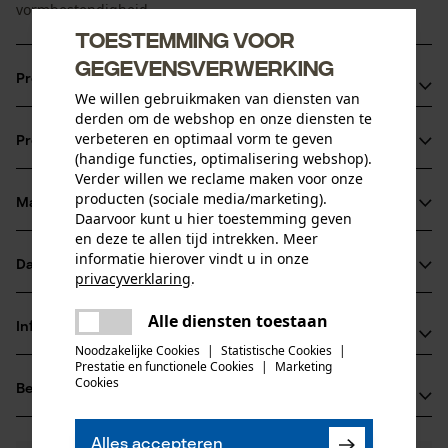
vormbestendigheid.
Toestemming voor
gegevensverwerking
Productvoordelen
We willen gebruikmaken van diensten van
derden om de webshop en onze diensten te
Ruime voorzakken
verbeteren en optimaal vorm te geven
Productinformatie
Achterzakken en beenzak met klep
(handige functies, optimalisering webshop).
Duimstokzak
Verder willen we reclame maken voor onze
producten (sociale media/marketing).
Materiaal & onderhoud
Productdetails
Daarvoor kunt u hier toestemming geven
en deze te allen tijd intrekken. Meer
informatie hierover vindt u in onze
Activiteitstype
Datasheets
privacyverklaring
.
Materiaal
vissen, werken, wandelen, kamperen, jagen
delen
Productveiligheidsblad (PDF)
Alle diensten toestaan
Materiaaltype
Er is een fout opgetreden. Gelieve
Informatie van de fabrikant
delen
Polykatoen
het opnieuw te proberen.
Noodzakelijke Cookies
|
Statistische Cookies
|
Leeftijdsgroep
Prestatie en functionele Cookies
|
Marketing
Jobman Texet AB
volwassen
mail
Cookies
Beoordelingen
(0)
BOX 42
Hoofdmateriaal
74521 Enköping, Zweden
weefstofmix
E-mail: -
Aantal delen
Alles accepteren