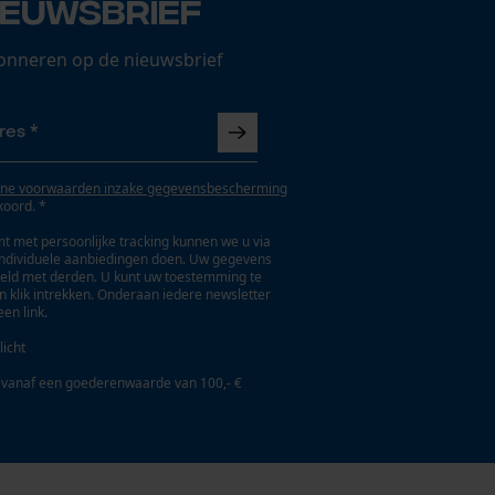
ieuwsbrief
onneren op de nieuwsbrief
ne voorwaarden inzake gegevensbescherming
koord. *
t met persoonlijke tracking kunnen we u via
individuele aanbiedingen doen. Uw gegevens
eld met derden. U kunt uw toestemming te
en klik intrekken. Onderaan iedere newsletter
een link.
licht
 vanaf een goederenwaarde van 100,- €