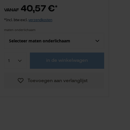
40,57 €
*
vanaf
*Incl. btw excl.
verzendkosten
maten onderlichaam
Selecteer maten onderlichaam
Confektie (EU)
Fabrikantsmaat
in de winkelwagen
40,57 €
42
Toevoegen aan verlanglijst
40,57 €
44
40,57 €
46
40,57 €
48
40,57 €
50