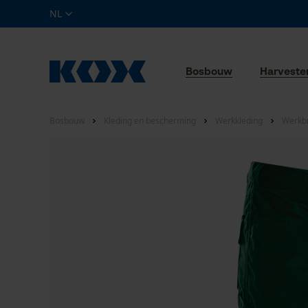
NL
Bosbouw
Harveste
Bosbouw
Kleding en bescherming
Werkkleding
Werkb