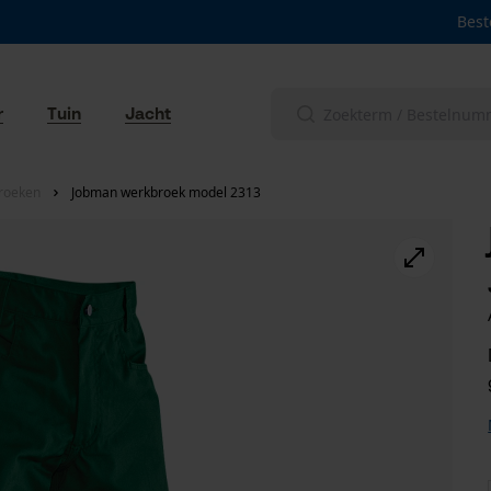
Best
r
Tuin
Jacht
roeken
Jobman werkbroek model 2313