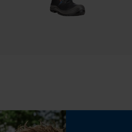
Relaxed Fit
Statistische Cookies
Draagcomfort
Comfortabel, Licht
Econda Analytics
Mouseflow Web Analytics Tool
Fact-Finder Tracking
Weersomstandigheden
Prestatie en functionele Cookies
Rustig weer
Loop54 Personalization
Gepersonaliseerde homepage
Broeklengte
lang
Opgeslagen winkelwagen