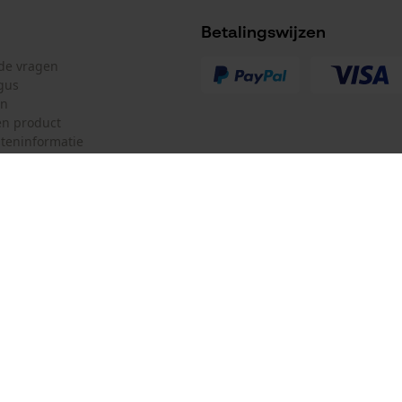
Nee
Betalingswijzen
lde vragen
gus
en
n product
teninformatie
Accu/batterij inbegrepen
Oplaadbare batterij/batterijen niet inbegrepen in
mulier
Oregon Tool GmbH
de levering
ulier
KOX – Partners voor de Bosbouw 
f
Adres hoofdkantoor:
Lise-Meitner-Str. 4
herroepen
70736 Fellbach
Duitsland
Geen winkel!
Retouradres: