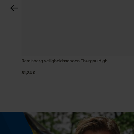
Unikleur
Zaktstype
Achterzak, Klepzakje, Zak op de pijp,
Holsterzakken, Broekzakken, Bovenbeenzakken
met pat, Bovenbeenzakken, Steekzakken,
Duimstokzak, Vakken opzij, Frontzakken, Zakken
voor
Remisberg veiligheidsschoen Thurgau High
81,24 €
Waterbestendigheid
Niet waterbestendig
Grootte & afmetingen
Hoogte riemlussen
6 cm