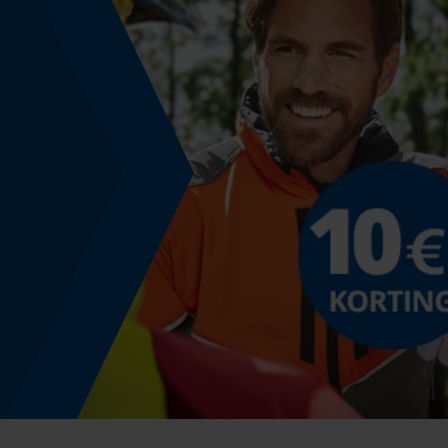
Taillehoogte
Mid Waist
Technische specificaties
Automatische kettingsmering
Nee
Versnipperfunctie
Nee
Schuine snede