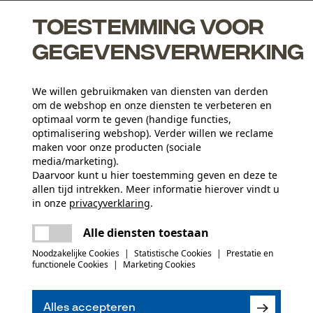
Toestemming voor
gegevensverwerking
We willen gebruikmaken van diensten van derden
om de webshop en onze diensten te verbeteren en
optimaal vorm te geven (handige functies,
optimalisering webshop). Verder willen we reclame
maken voor onze producten (sociale
media/marketing).
Leeftijdsgroep
Daarvoor kunt u hier toestemming geven en deze te
allen tijd intrekken. Meer informatie hierover vindt u
volwassen
in onze
privacyverklaring
.
delen
Er is een fout opgetreden. Gelieve het
Hoofdmateriaal
Alle diensten toestaan
opnieuw te proberen.
weefstofmix
Aantal tassen
mail
Noodzakelijke Cookies
|
Statistische Cookies
|
Prestatie en
6 st.
functionele Cookies
|
Marketing Cookies
(0)
Applicaties
Alles accepteren