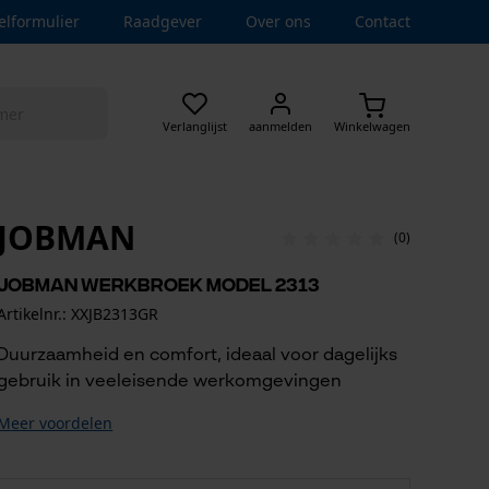
elformulier
Raadgever
Over ons
Contact
Verlanglijst
aanmelden
Winkelwagen
JOBMAN
(0)
Jobman werkbroek model 2313
Artikelnr.: XXJB2313GR
Duurzaamheid en comfort, ideaal voor dagelijks
gebruik in veeleisende werkomgevingen
Meer voordelen