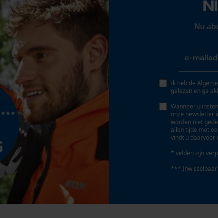
N
Persoonlijke begroeting
Geo-IP en gebruikersdetectie
Nu ab
YouTube-video's
Google Maps
Ik heb de
Algeme
gelezen en ga ak
Marketing Cookies
Eigenschap
Wanneer u instem
kan gecombineerd worden, veelzijdig, elastisch,
onze newsletter 
robuust, makkelijk in onderhoud, kleurvast,
worden niet gede
allen tijde met e
comfortabel
vindt u daarvoor 
Google Global Site Tag
* velden zijn verp
Microsoft Advertising Universal Event
Tracking
Fasewisselaar
*** Inwisselbaar
Nee
Survicate
Gereedschapsloze kettingspanning