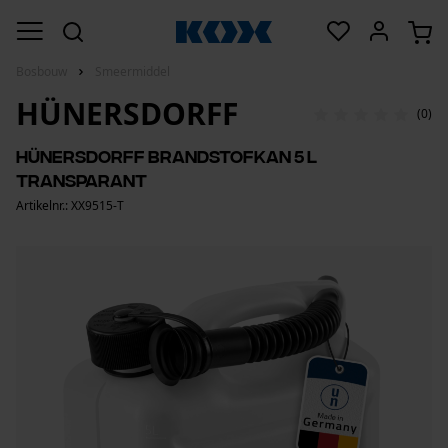
Bosbouw
Smeermiddel
HÜNERSDORFF
(0)
Hünersdorff Brandstofkan 5 L
transparant
Artikelnr.: XX9515-T