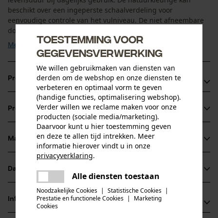
beschikt over een ingeperste schaalverdeling voor
eenvoudige controle van het vulniveau. De niet afneembare
dop ...
Toestemming voor
Meer tonen
gegevensverwerking
We willen gebruikmaken van diensten van
derden om de webshop en onze diensten te
Productvoordelen
verbeteren en optimaal vorm te geven
(handige functies, optimalisering webshop).
Inhoud van 5 liter voor brandstoffen
Verder willen we reclame maken voor onze
Productinformatie
UN-keuring voor veilig transport
producten (sociale media/marketing).
Ook geschikt voor E10
Daarvoor kunt u hier toestemming geven
en deze te allen tijd intrekken. Meer
Materiaal & onderhoud
informatie hierover vindt u in onze
Productdetails
privacyverklaring
.
Activiteitstype
delen
Datasheets
Alle diensten toestaan
Materiaal
bijtanken, vervoeren
Er is een fout opgetreden. Gelieve
delen
Gegevensblad fabrikant (PDF)
het opnieuw te proberen.
Noodzakelijke Cookies
|
Statistische Cookies
|
Hoofdmateriaal
Prestatie en functionele Cookies
|
Marketing
Informatie van de fabrikant
mail
Cookies
kunststof composiet
Leeftijdsgroep