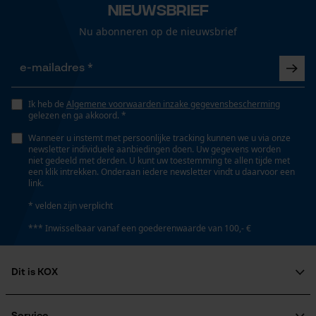
Automatische kettingsmering
Nieuwsbrief
Loop54 Personalization
Nee
Gepersonaliseerde homepage
Nu abonneren op de nieuwsbrief
Opgeslagen winkelwagen
Eigenschap
Persoonlijke begroeting
stabiel, veilig, veerkrachtig, betrouwbaar, lange
Geo-IP en gebruikersdetectie
levensduur
Ik heb de
Algemene voorwaarden inzake gegevensbescherming
gelezen en ga akkoord. *
YouTube-video's
Wanneer u instemt met persoonlijke tracking kunnen we u via onze
Google Maps
newsletter individuele aanbiedingen doen. Uw gegevens worden
Vulinhoud
niet gedeeld met derden. U kunt uw toestemming te allen tijde met
5 l
een klik intrekken. Onderaan iedere newsletter vindt u daarvoor een
link.
Marketing Cookies
* velden zijn verplicht
Versnipperfunctie
*** Inwisselbaar vanaf een goederenwaarde van 100,- €
Nee
Google Global Site Tag
Dit is KOX
Fasewisselaar
Microsoft Advertising Universal
Nee
Event Tracking
Over ons