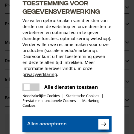
Toestemming voor
Productvoordelen
gegevensverwerking
Schone en betrouwbare smering van de motor
We willen gebruikmaken van diensten van
Productinformatie
derden om de webshop en onze diensten te
Vermindert afzettingen voor een langere levensduur
verbeteren en optimaal vorm te geven
Biedt effectieve bescherming tegen slijtage en corrosie
(handige functies, optimalisering webshop).
Materiaal & onderhoud
Verder willen we reclame maken voor onze
Productdetails
producten (sociale media/marketing).
Daarvoor kunt u hier toestemming geven
Activiteitstype
Datasheets
en deze te allen tijd intrekken. Meer
Materiaal
smeren, beschermen
informatie hierover vindt u in onze
Productveiligheidsblad (PDF)
privacyverklaring
.
Hoofdmateriaal
Informatie van de fabrikant
delen
oliën
Alle diensten toestaan
Leeftijdsgroep
Er is een fout opgetreden. Gelieve
delen
Oregon Tool GmbH
volwassen
het opnieuw te proberen.
Noodzakelijke Cookies
|
Statistische Cookies
|
Beoordelingen
(0)
Lise-Meitner-Str. 4
Prestatie en functionele Cookies
|
Marketing
mail
Cookies
Materiaal samenstelling
70736 Fellbach, Duitsland
Mengsel met minerale olie. Aardolie met < 3% DMSO-
E-mail: info@kox.eu
Aantal delen
extract naar IP 346
0
Nog vragen?
(0)
1 st.
Website: www.kox.eu
Product aanbevelen
Alles accepteren
Onze experts staan graag voor u klaar!
Tel.: + 49 711 300 33 200
Een vraag