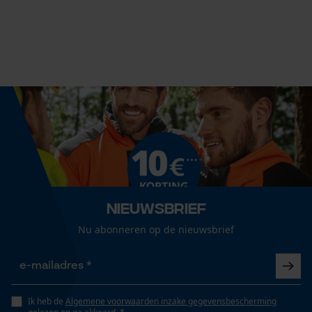
Inhoud
Statistische Cookies
5 l
Seizoen
Product geschikt voor het hele jaar
Econda Analytics
Mouseflow Web Analytics Tool
Consistentie
Fact-Finder Tracking
olie
Prestatie en functionele
Leveringsomvang
Nieuwsbrief
Cookies
1x tank 5L
Nu abonneren op de nieuwsbrief
Viscositeit
Loop54 Personalization
56 mm²/s
Gepersonaliseerde homepage
Ik heb de
Algemene voorwaarden inzake gegevensbescherming