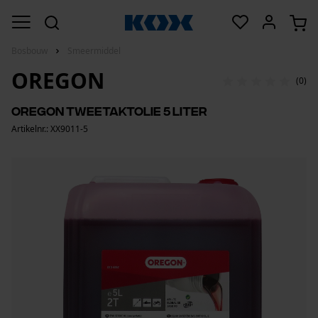
Bosbouw
Smeermiddel
OREGON
(0)
Oregon tweetaktolie 5 liter
Artikelnr.: XX9011-5