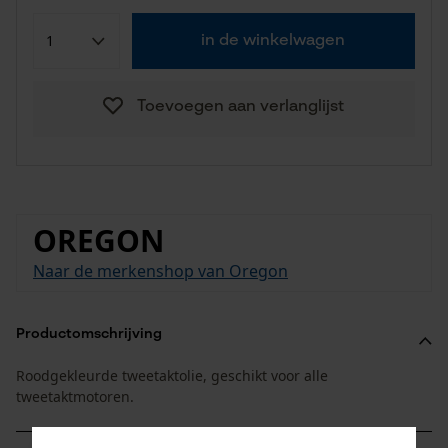
in de winkelwagen
Toevoegen aan verlanglijst
OREGON
Naar de merkenshop van Oregon
Productomschrijving
Roodgekleurde tweetaktolie, geschikt voor alle
tweetaktmotoren.