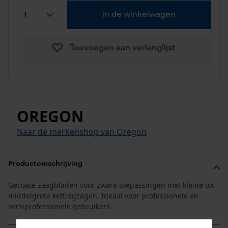
in de winkelwagen
Toevoegen aan verlanglijst
OREGON
Naar de merkenshop van Oregon
Productomschrijving
Gecoate zaagbladen voor zware toepassingen met kleine tot
middelgrote kettingzagen. Ideaal voor professionele en
semiprofessionele gebruikers.