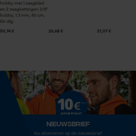
1 x zaagblad
hobby met 1 zaagblad
Statistische Cookies
en 2 zaagkettingen 3/8"
hobby, 1.3 mm, 40 cm,
56-dlg.
Volume
338.76 in³
50,74 €
26,68 €
21,07 €
Econda Analytics
Mouseflow Web Analytics Tool
Grootte & afmetingen
Fact-Finder Tracking
Railslengte
45 cm
Prestatie en functionele
Cookies
Technische specificaties
Automatische kettingsmering
Nee
Loop54 Personalization
Nieuwsbrief
Gepersonaliseerde homepage
Nu abonneren op de nieuwsbrief