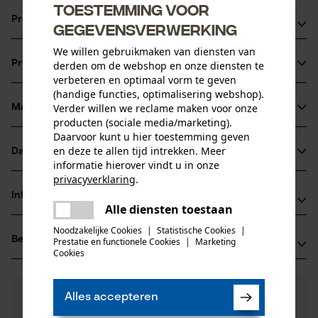
Toestemming voor
Productvoordelen
gegevensverwerking
We willen gebruikmaken van diensten van
Combineert hoge stabiliteit en gering gewicht door
Productinformatie
derden om de webshop en onze diensten te
siliciumstaal legering
verbeteren en optimaal vorm te geven
Voor een hoger zaagermogen en een langere levensduur
(handige functies, optimalisering webshop).
van blad en ketting door een blokkade die het smeersel,
Verder willen we reclame maken voor onze
Materiaal & onderhoud
Productdetails
producten (sociale media/marketing).
laat daar waar het nodig is
Daarvoor kunt u hier toestemming geven
Ideaal voor landschapsverzorging, onderhoud van
Activiteitstype
en deze te allen tijd intrekken. Meer
Datasheets
Materiaal
zagen
terreinen, boomkwekerijen, landbouwbedrijven,
informatie hierover vindt u in onze
privacyverklaring
.
Gegevensblad fabrikant (PDF)
brandhout, bouw/sloop, openbare werken en de
Hoofdmateriaal
delen
Informatie van de fabrikant
brandweer
staal
Alle diensten toestaan
Er is een fout opgetreden. Gelieve
Leeftijdsgroep
delen
Fabrikant
het opnieuw te proberen.
volwassen
Noodzakelijke Cookies
|
Statistische Cookies
|
Beoordelingen
(0)
Oregon Tool, Inc.
Prestatie en functionele Cookies
|
Marketing
mail
Cookies
Oppervlaktecoating
4909 SE International Way
gelakt oppervlak
97222 Portland, Verenigde Staten van Amerika
Aantal delen
E-mail: info@kox.eu
0
Nog vragen?
(0)
1 st.
Product aanbevelen
Alles accepteren
Onze experts staan graag voor u klaar!
Website: -