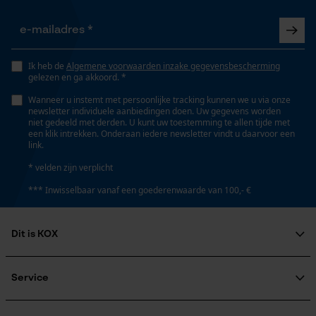
Opgeslagen winkelwagen
Eigenschap
lange levensduur, robuust, hoge snijprestaties, hoge
Persoonlijke begroeting
stabiliteit
Geo-IP en gebruikersdetectie
Ik heb de
Algemene voorwaarden inzake gegevensbescherming
YouTube-video's
gelezen en ga akkoord. *
Versnipperfunctie
Google Maps
Wanneer u instemt met persoonlijke tracking kunnen we u via onze
Nee
newsletter individuele aanbiedingen doen. Uw gegevens worden
niet gedeeld met derden. U kunt uw toestemming te allen tijde met
een klik intrekken. Onderaan iedere newsletter vindt u daarvoor een
link.
Marketing Cookies
Fasewisselaar
* velden zijn verplicht
Nee
*** Inwisselbaar vanaf een goederenwaarde van 100,- €
Google Global Site Tag
Schuine snede
Dit is KOX
Nee
Microsoft Advertising Universal
Event Tracking
Over ons
Survicate
Maatschappelijke betrokkenheid
Service
Deling
raadgever
3/8"
Veel gestelde vragen
KOX Harvester