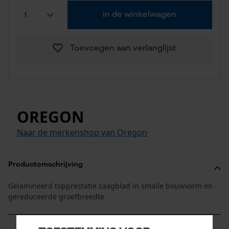
in de winkelwagen
Toevoegen aan verlanglijst
OREGON
Naar de merkenshop van Oregon
Productomschrijving
Gelamineerd topprestatie zaagblad in smalle bouwvorm en
gereduceerde groefbreedte