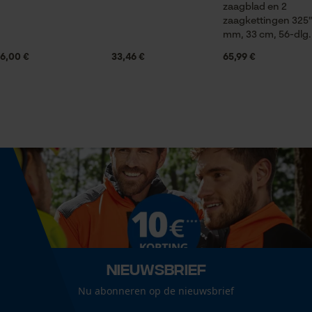
Statistische Cookies
zaagblad en 2
zaagkettingen 325",
mm, 33 cm, 56-dlg.
Volume
279.7 in³
6,00 €
33,46 €
65,99 €
Econda Analytics
Mouseflow Web Analytics Tool
Grootte & afmetingen
Fact-Finder Tracking
Railslengte
33 cm
Prestatie en functionele
Cookies
Technische specificaties
Automatische kettingsmering
Nee
Loop54 Personalization
Nieuwsbrief
Gepersonaliseerde homepage
Nu abonneren op de nieuwsbrief
Eigenschap
Opgeslagen winkelwagen