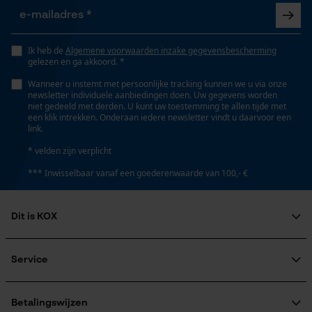
lange levensduur, hoge snijprestaties, hoge stabiliteit
Persoonlijke begroeting
Geo-IP en gebruikersdetectie
Ik heb de
Algemene voorwaarden inzake gegevensbescherming
Versnipperfunctie
gelezen en ga akkoord. *
YouTube-video's
Nee
Wanneer u instemt met persoonlijke tracking kunnen we u via onze
Google Maps
newsletter individuele aanbiedingen doen. Uw gegevens worden
niet gedeeld met derden. U kunt uw toestemming te allen tijde met
een klik intrekken. Onderaan iedere newsletter vindt u daarvoor een
Fasewisselaar
link.
Nee
Marketing Cookies
* velden zijn verplicht
*** Inwisselbaar vanaf een goederenwaarde van 100,- €
Schuine snede
Nee
Google Global Site Tag
Dit is KOX
Microsoft Advertising Universal
Event Tracking
Over ons
Deling
Maatschappelijke betrokkenheid
Service
Survicate
325" Micro-Lite
raadgever
Veel gestelde vragen
KOX Harvester
KOX catalogus
Aanmelding nieuwsbrief
Betalingswijzen