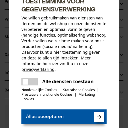
Toestemming voor
Productvoordelen
gegevensverwerking
Betere zaagprestaties dan standaard zaaggarnituur in
We willen gebruikmaken van diensten van
Productinformatie
combinatie met de bijbehorende Micro-Lite zaagkettingen
derden om de webshop en onze diensten te
verbeteren en optimaal vorm te geven
Betere zaagprestaties en langere levensduur van zaagblad
(handige functies, optimalisering webshop).
en ketting dankzij een afsluiter die het smeermiddel daar
Materiaal & onderhoud
Verder willen we reclame maken voor onze
Productdetails
houdt waar het nodig is
producten (sociale media/marketing).
Daarvoor kunt u hier toestemming geven
Geringere zaagbreedte
Activiteitstype
Datasheets
en deze te allen tijd intrekken. Meer
Materiaal
zagen
informatie hierover vindt u in onze
Gegevensblad fabrikant (PDF)
privacyverklaring
.
Hoofdmateriaal
Informatie van de fabrikant
delen
staal
Leeftijdsgroep
Alle diensten toestaan
Er is een fout opgetreden. Gelieve
Fabrikant
volwassen
delen
het opnieuw te proberen.
Noodzakelijke Cookies
|
Statistische Cookies
|
Beoordelingen
(0)
Oregon Tool, Inc.
Prestatie en functionele Cookies
|
Marketing
mail
Oppervlaktecoating
4909 SE International Way
Cookies
gelakt oppervlak
97222 Portland, Verenigde Staten van Amerika
Aantal delen
E-mail: info@kox.eu
0
Nog vragen?
(0)
1 st.
Product aanbevelen
Alles accepteren
Onze experts staan graag voor u klaar!
Website: -
Een vraag
Tel.: + 32 1030 11 11