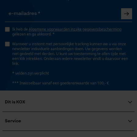
Opgeslagen winkelwagen
Eigenschap
Persoonlijke begroeting
lager risico op terugslag, licht, robuust, nauwkeurig
Geo-IP en gebruikersdetectie
Ik heb de
Algemene voorwaarden inzake gegevensbescherming
gelezen en ga akkoord. *
YouTube-video's
Wanneer u instemt met persoonlijke tracking kunnen we u via onze
Versnipperfunctie
Google Maps
newsletter individuele aanbiedingen doen. Uw gegevens worden
Nee
niet gedeeld met derden. U kunt uw toestemming te allen tijde met
een klik intrekken. Onderaan iedere newsletter vindt u daarvoor een
link.
Marketing Cookies
* velden zijn verplicht
Fasewisselaar
Nee
*** Inwisselbaar vanaf een goederenwaarde van 100,- €
Schuine snede
Dit is KOX
Google Global Site Tag
Nee
Microsoft Advertising Universal
Over ons
Event Tracking
Maatschappelijke betrokkenheid
Service
Survicate
raadgever
Deling
Veel gestelde vragen
KOX Harvester