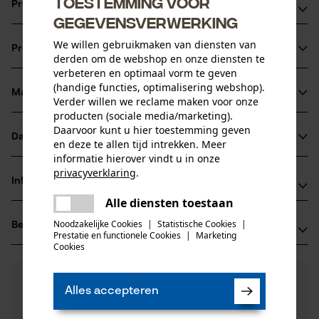
Toestemming voor
Productvoordelen
gegevensverwerking
De punt van het zaagblad is met een supersterke
We willen gebruikmaken van diensten van
Productinformatie
kobaltlegering versterkt, het Stellit wordt met behulp van
derden om de webshop en onze diensten te
verbeteren en optimaal vorm te geven
een laser aan de punt gelast, waardoor een optimale
(handige functies, optimalisering webshop).
verbinding ontstaat zonder dat het zaagblad verzwakt
Materiaal & onderhoud
Verder willen we reclame maken voor onze
Productdetails
Zeer robuust chroom-molybdeen-staal zorgt voor een
producten (sociale media/marketing).
Daarvoor kunt u hier toestemming geven
uitstekende stabiliteit van het blad en is uitstekend
Activiteitstype
Datasheets
en deze te allen tijd intrekken. Meer
Materiaal
zagen
bestand tegen slijtage en splinteren
informatie hierover vindt u in onze
Gegevensblad fabrikant (PDF)
zonder neusstuk
privacyverklaring
.
Hoofdmateriaal
Informatie van de fabrikant
delen
staal
Leeftijdsgroep
Alle diensten toestaan
Er is een fout opgetreden. Gelieve
Fabrikant
volwassen
delen
het opnieuw te proberen.
Noodzakelijke Cookies
|
Statistische Cookies
|
Beoordelingen
(0)
Oregon Tool, Inc.
Prestatie en functionele Cookies
|
Marketing
mail
Oppervlaktecoating
4909 SE International Way
Cookies
gelakt oppervlak
97222 Portland, Verenigde Staten van Amerika
Aantal delen
E-mail: info@kox.eu
0
Nog vragen?
(0)
1 st.
Product aanbevelen
Alles accepteren
Onze experts staan graag voor u klaar!
Website: -
Een vraag
Tel.: + 32 1030 11 11