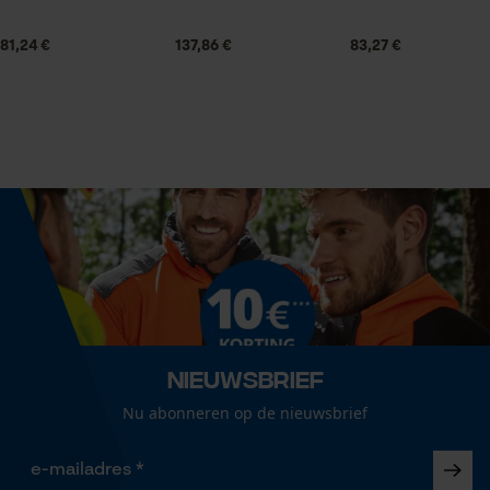
1 x zaagblad
Statistische Cookies
81,24 €
137,86 €
83,27 €
Volume
49.46 in³
Econda Analytics
Mouseflow Web Analytics Tool
Grootte & afmetingen
Fact-Finder Tracking
Railslengte
60 cm
Prestatie en functionele
Cookies
Technische specificaties
Nieuwsbrief
Automatische kettingsmering
Nu abonneren op de nieuwsbrief
Loop54 Personalization
Nee
Gepersonaliseerde homepage
Opgeslagen winkelwagen