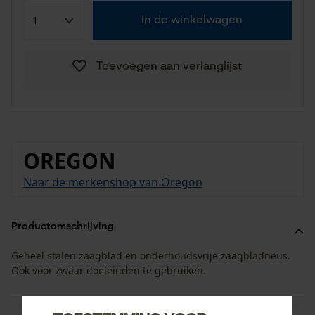
in de winkelwagen
Toevoegen aan verlanglijst
OREGON
Naar de merkenshop van Oregon
Productomschrijving
Geheel stalen zaagblad en onderhoudsvrije zaagbladneus.
Ook voor zwaar doeleinden te gebruiken.