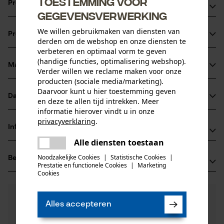
Toestemming voor
Productvoordelen
gegevensverwerking
De punt van het zaagblad is met een supersterke
We willen gebruikmaken van diensten van
Productinformatie
kobaltlegering versterkt, het Stellit wordt met behulp van
derden om de webshop en onze diensten te
verbeteren en optimaal vorm te geven
een laser aan de punt gelast, waardoor een optimale
(handige functies, optimalisering webshop).
verbinding ontstaat zonder dat het zaagblad verzwakt
Materiaal & onderhoud
Verder willen we reclame maken voor onze
Productdetails
Zeer robuust chroom-molybdeen-staal zorgt voor een
producten (sociale media/marketing).
Daarvoor kunt u hier toestemming geven
uitstekende stabiliteit van het blad en is uitstekend
Activiteitstype
Datasheets
en deze te allen tijd intrekken. Meer
Materiaal
zagen
bestand tegen slijtage en splinteren
informatie hierover vindt u in onze
Gegevensblad fabrikant (PDF)
zonder neusstuk
privacyverklaring
.
Hoofdmateriaal
Informatie van de fabrikant
delen
staal
Leeftijdsgroep
Alle diensten toestaan
Er is een fout opgetreden. Gelieve
Fabrikant
volwassen
delen
het opnieuw te proberen.
Noodzakelijke Cookies
|
Statistische Cookies
|
Beoordelingen
(0)
Oregon Tool, Inc.
Prestatie en functionele Cookies
|
Marketing
mail
Oppervlaktecoating
4909 SE International Way
Cookies
gelakt oppervlak
97222 Portland, Verenigde Staten van Amerika
Aantal delen
E-mail: info@kox.eu
0
Nog vragen?
(0)
1 st.
Product aanbevelen
Alles accepteren
Onze experts staan graag voor u klaar!
Website: -
Een vraag
Tel.: + 32 1030 11 11