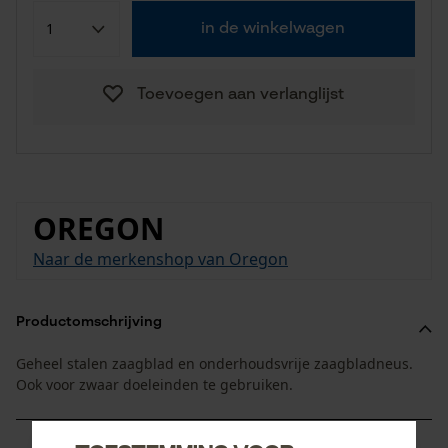
in de winkelwagen
Toevoegen aan verlanglijst
OREGON
Naar de merkenshop van Oregon
Productomschrijving
Geheel stalen zaagblad en onderhoudsvrije zaagbladneus.
Ook voor zwaar doeleinden te gebruiken.