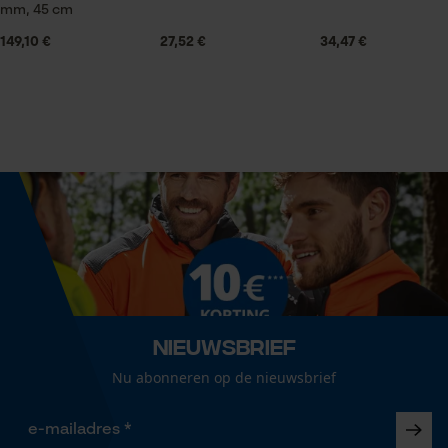
Statistische Cookies
mm, 45 cm
149,10 €
27,52 €
34,47 €
Volume
33.7 in³
Econda Analytics
Mouseflow Web Analytics Tool
Grootte & afmetingen
Fact-Finder Tracking
Railslengte
45 cm
Prestatie en functionele
Cookies
Technische specificaties
Nieuwsbrief
Automatische kettingsmering
Nee
Nu abonneren op de nieuwsbrief
Loop54 Personalization
Gepersonaliseerde homepage
Eigenschap
Opgeslagen winkelwagen