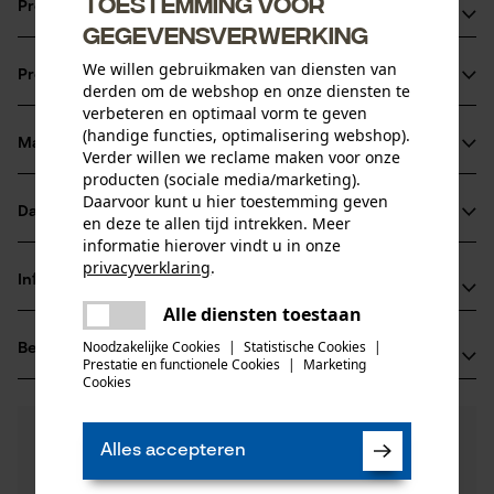
Toestemming voor
Productvoordelen
gegevensverwerking
De punt van het zaagblad is met een supersterke
We willen gebruikmaken van diensten van
Productinformatie
kobaltlegering versterkt, het Stellit wordt met behulp van
derden om de webshop en onze diensten te
verbeteren en optimaal vorm te geven
een laser aan de punt gelast, waardoor een optimale
(handige functies, optimalisering webshop).
verbinding ontstaat zonder dat het zaagblad verzwakt
Materiaal & onderhoud
Verder willen we reclame maken voor onze
Productdetails
Zeer robuust chroom-molybdeen-staal zorgt voor een
producten (sociale media/marketing).
Daarvoor kunt u hier toestemming geven
uitstekende stabiliteit van het blad en is uitstekend
Activiteitstype
Datasheets
en deze te allen tijd intrekken. Meer
Materiaal
zagen
bestand tegen slijtage en splinteren
informatie hierover vindt u in onze
Gegevensblad fabrikant (PDF)
zonder neusstuk
privacyverklaring
.
Hoofdmateriaal
Informatie van de fabrikant
delen
staal
Leeftijdsgroep
Alle diensten toestaan
Er is een fout opgetreden. Gelieve
Fabrikant
volwassen
delen
het opnieuw te proberen.
Noodzakelijke Cookies
|
Statistische Cookies
|
Beoordelingen
(0)
Oregon Tool, Inc.
Prestatie en functionele Cookies
|
Marketing
mail
Oppervlaktecoating
4909 SE International Way
Cookies
gelakt oppervlak
97222 Portland, Verenigde Staten van Amerika
Aantal delen
E-mail: info@kox.eu
0
Nog vragen?
(0)
1 st.
Product aanbevelen
Alles accepteren
Onze experts staan graag voor u klaar!
Website: -
Een vraag
Tel.: + 32 1030 11 11