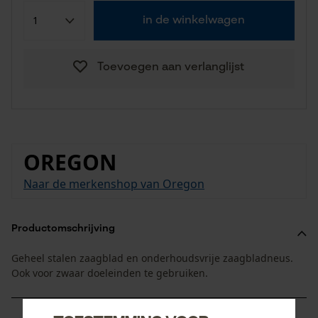
in de winkelwagen
Toevoegen aan verlanglijst
OREGON
Naar de merkenshop van Oregon
Productomschrijving
Geheel stalen zaagblad en onderhoudsvrije zaagbladneus.
Ook voor zwaar doeleinden te gebruiken.