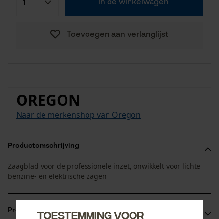
in de winkelwagen
Toevoegen aan verlanglijst
OREGON
Naar de merkenshop van Oregon
Productomschrijving
Zaagblad voor de professionele inzet, onwikkelt voor lichte
benzine- en elektrische zagen
Productvoordelen
Toestemming voor