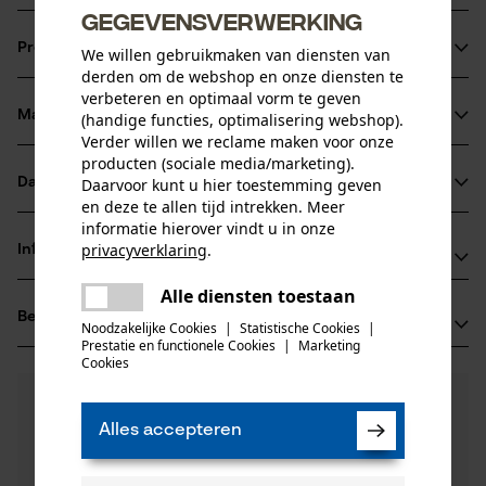
gegevensverwerking
Combineert hoge stabiliteit en gering gewicht door
Productinformatie
We willen gebruikmaken van diensten van
siliciumstaal legering
derden om de webshop en onze diensten te
Voor een hoger zaagermogen en een langere levensduur
verbeteren en optimaal vorm te geven
van blad en ketting door een blokkade die het smeersel,
Materiaal & onderhoud
(handige functies, optimalisering webshop).
Productdetails
Verder willen we reclame maken voor onze
laat daar waar het nodig is
producten (sociale media/marketing).
Activiteitstype
Daarvoor kunt u hier toestemming geven
Datasheets
Materiaal
zagen
en deze te allen tijd intrekken. Meer
Gegevensblad fabrikant (PDF)
informatie hierover vindt u in onze
Hoofdmateriaal
privacyverklaring
.
Informatie van de fabrikant
staal
delen
Leeftijdsgroep
Alle diensten toestaan
Er is een fout opgetreden. Gelieve
Fabrikant
volwassen
delen
Beoordelingen
(0)
Oregon Tool, Inc.
het opnieuw te proberen.
Noodzakelijke Cookies
|
Statistische Cookies
|
Oppervlaktecoating
Prestatie en functionele Cookies
|
Marketing
4909 SE International Way
mail
Cookies
gelakt oppervlak
97222 Portland, Verenigde Staten van Amerika
Aantal delen
E-mail: info@kox.eu
0
Nog vragen?
(0)
1 st.
Product aanbevelen
Onze experts staan graag voor u klaar!
Website: -
Alles accepteren
Een vraag
Tel.: + 32 1030 11 11
Filteren op aantal sterren
stellen
Aantal aandrijfschakels