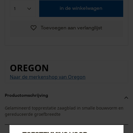
in de winkelwagen
Toevoegen aan verlanglijst
OREGON
Naar de merkenshop van Oregon
Productomschrijving
Gelamineerd topprestatie zaagblad in smalle bouwvorm en
gereduceerde groefbreedte