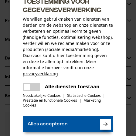
Toestemming voor
Productvoordelen
gegevensverwerking
In combinatie met de passende Micro-Lite-zaagkettingen
We willen gebruikmaken van diensten van
Productinformatie
ontstaat een hogere zaagprestatie in vergelijking tot
derden om de webshop en onze diensten te
verbeteren en optimaal vorm te geven
standaard zaaggereedschap
(handige functies, optimalisering webshop).
Voor een hoger zaagermogen en een langere levensduur
Materiaal & onderhoud
Verder willen we reclame maken voor onze
Productdetails
van blad en ketting door een blokkade die het smeersel,
producten (sociale media/marketing).
Daarvoor kunt u hier toestemming geven
laat daar waar het nodig is
Activiteitstype
Datasheets
en deze te allen tijd intrekken. Meer
Materiaal
zagen
smallere zaagsnede
informatie hierover vindt u in onze
Gegevensblad fabrikant (PDF)
privacyverklaring
.
Hoofdmateriaal
Informatie van de fabrikant
delen
staal
Leeftijdsgroep
Alle diensten toestaan
Er is een fout opgetreden. Gelieve
Fabrikant
volwassen
delen
het opnieuw te proberen.
Noodzakelijke Cookies
|
Statistische Cookies
|
Beoordelingen
(0)
Oregon Tool, Inc.
Prestatie en functionele Cookies
|
Marketing
mail
Oppervlaktecoating
4909 SE International Way
Cookies
gelakt oppervlak
97222 Portland, Verenigde Staten van Amerika
Aantal delen
E-mail: info@kox.eu
0
Nog vragen?
(0)
1 st.
Product aanbevelen
Alles accepteren
Onze experts staan graag voor u klaar!
Website: -
Een vraag
Tel.: + 32 1030 11 11