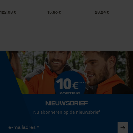
Statistische Cookies
122,08 €
15,86 €
28,24 €
Volume
264.17 in³
Econda Analytics
Mouseflow Web Analytics Tool
Grootte & afmetingen
Fact-Finder Tracking
Railslengte
35 cm
Prestatie en functionele
Cookies
Technische specificaties
Nieuwsbrief
Automatische kettingsmering
Nee
Nu abonneren op de nieuwsbrief
Loop54 Personalization
Gepersonaliseerde homepage
Eigenschap
Opgeslagen winkelwagen