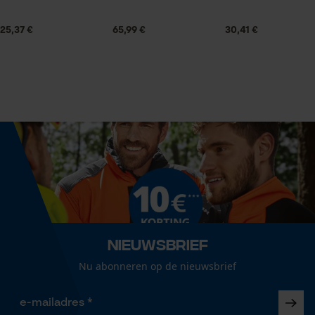
Leveringsomvang
Statistische Cookies
1 x zaagblad
25,37 €
65,99 €
30,41 €
Volume
24.06 in³
Econda Analytics
Mouseflow Web Analytics Tool
Fact-Finder Tracking
Grootte & afmetingen
Railslengte
38 cm
Prestatie en functionele
Cookies
Nieuwsbrief
Technische specificaties
Nu abonneren op de nieuwsbrief
Loop54 Personalization
Automatische kettingsmering
Nee
Gepersonaliseerde homepage