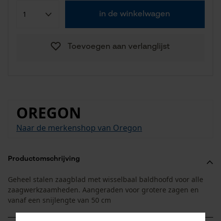
in de winkelwagen
Toevoegen aan verlanglijst
OREGON
Naar de merkenshop van Oregon
Productomschrijving
Geheel stalen zaagblad met wisselbaal baldhoofd voor alle
zaagwerkzaamheden. Aangeraden voor grotere zagen en
vanaf een snijlengte van 50 cm