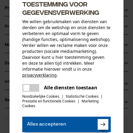
Toestemming voor
Productvoordelen
gegevensverwerking
We willen gebruikmaken van diensten van
voor alle snijvoorwaarden geschikt
Productinformatie
derden om de webshop en onze diensten te
Het scheve oliegaatje vermindert de verstopping van de
verbeteren en optimaal vorm te geven
olietoevoer, waardoor de smering van het blad en de
(handige functies, optimalisering webshop).
ketting beter verloopt
Verder willen we reclame maken voor onze
Materiaal & onderhoud
Productdetails
producten (sociale media/marketing).
Bij een versleten of defect neuswiel kan het bladhoofd
Daarvoor kunt u hier toestemming geven
verwisselt worden
Activiteitstype
en deze te allen tijd intrekken. Meer
Datasheets
Materiaal
zagen
informatie hierover vindt u in onze
privacyverklaring
.
Gegevensblad fabrikant (PDF)
Hoofdmateriaal
delen
Informatie van de fabrikant
staal
Alle diensten toestaan
Er is een fout opgetreden. Gelieve
Leeftijdsgroep
delen
Fabrikant
het opnieuw te proberen.
volwassen
Noodzakelijke Cookies
|
Statistische Cookies
|
Beoordelingen
(0)
Oregon Tool, Inc.
Prestatie en functionele Cookies
|
Marketing
mail
Cookies
Oppervlaktecoating
4909 SE International Way
gelakt oppervlak
97222 Portland, Verenigde Staten van Amerika
Aantal delen
E-mail: info@kox.eu
0
Nog vragen?
(0)
1 st.
Product aanbevelen
Alles accepteren
Onze experts staan graag voor u klaar!
Website: -