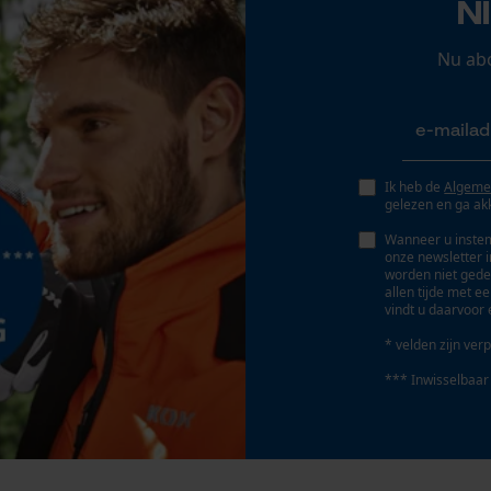
N
Persoonlijke begroeting
Geo-IP en gebruikersdetectie
Nu ab
YouTube-video's
Accu/batterij inbegrepen
Google Maps
Oplaadbare batterij/batterijen niet inbegrepen in
de levering
Ik heb de
Algeme
gelezen en ga ak
Marketing Cookies
Wanneer u instem
onze newsletter 
worden niet gede
allen tijde met e
vindt u daarvoor 
Google Global Site Tag
* velden zijn verp
Microsoft Advertising Universal Event
Tracking
*** Inwisselbaar
Survicate