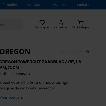
elformulier
Raadgever
Over ons
Contact
Verlanglijst
aanmelden
Winkelwagen
OREGON
(0)
Oregon PowerCut zaagblad 3/8", 1.6
mm, 71 cm
Artikelnr.: XX5052-3
Ideaal voor efficiënte en nauwkeurige
zaagsnedes in bosbouwsector
Meer voordelen