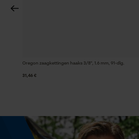
Automatische kettingsmering
Nee
Fasewisselaar
Nee
Oregon zaagkettingen haaks 3/8", 1.6 mm, 91-dlg.
Deling
3/8"
31,46 €
Aandrijfschakeldikte/gleufbreedte
0.063 in
Gereedschapsloze kettingwissel
Nee