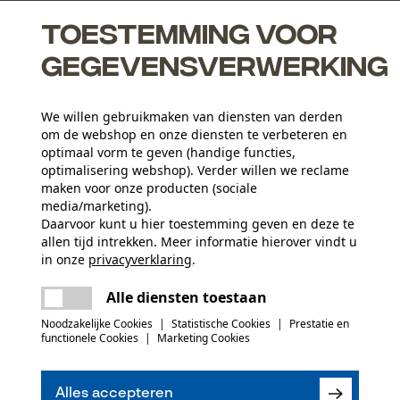
Toestemming voor
gegevensverwerking
We willen gebruikmaken van diensten van derden
p verstopping van de olietoevoer, zodat zwaard en ketting
om de webshop en onze diensten te verbeteren en
optimaal vorm te geven (handige functies,
dhoofd volledig vervangen worden
optimalisering webshop). Verder willen we reclame
maken voor onze producten (sociale
media/marketing).
Leeftijdsgroep
Daarvoor kunt u hier toestemming geven en deze te
allen tijd intrekken. Meer informatie hierover vindt u
volwassen
in onze
privacyverklaring
.
delen
Er is een fout opgetreden. Gelieve het
Oppervlaktecoating
Alle diensten toestaan
opnieuw te proberen.
gelakt oppervlak
Aantal aandrijfschakels
mail
Noodzakelijke Cookies
|
Statistische Cookies
|
Prestatie en
91
functionele Cookies
|
Marketing Cookies
(0)
Branche
Alles accepteren