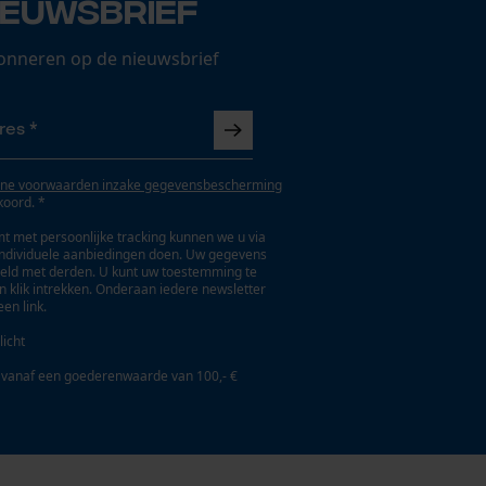
ieuwsbrief
onneren op de nieuwsbrief
ne voorwaarden inzake gegevensbescherming
koord. *
t met persoonlijke tracking kunnen we u via
individuele aanbiedingen doen. Uw gegevens
eld met derden. U kunt uw toestemming te
en klik intrekken. Onderaan iedere newsletter
een link.
licht
 vanaf een goederenwaarde van 100,- €