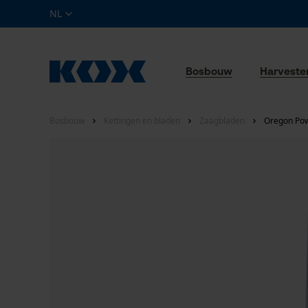
NL
Bosbouw
Harveste
Bosbouw
Kettingen en bladen
Zaagbladen
Oregon Pow