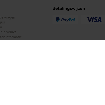
Betalingswijzen
lde vragen
gus
en
n product
teninformatie
Geleiderailtype
mulier
Oregon Tool GmbH
PowerCut
ulier
KOX – Partners voor de Bosbouw 
f
Adres hoofdkantoor:
Lise-Meitner-Str. 4
herroepen
70736 Fellbach
Duitsland
Geen winkel!
Model kettingzaag
Jonsered 110, Stihl MS 500i, Stihl MS 400 C-M,
Retouradres: