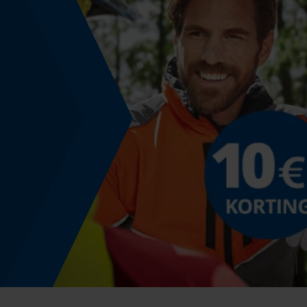
Energie & vermogen
Accucapaciteitsaanduiding
Nee
Powerbankfunctie
Nee
Gebruik & gebruiksaanwijzing
Gebruiksaanwijzing
Controleer of de kettingspanning correct is.
Controleer altijd of de smeeropening schoon is
en bedekt met vet.