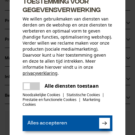
Toestemming voor
gegevensverwerking
We willen gebruikmaken van diensten van
Productvoordelen
derden om de webshop en onze diensten te
verbeteren en optimaal vorm te geven
Lichter*: Betere handling met minder inspanning dankzij
(handige functies, optimalisering webshop).
Productinformatie
het gebruik van aluminium in plaats van staal
Verder willen we reclame maken voor onze
producten (sociale media/marketing).
Duurzamer*: Langere levensduur dankzij opnieuw
Daarvoor kunt u hier toestemming geven
ontworpen afbuigspinnen en hardere loopvlakken
Materiaal & onderhoud
en deze te allen tijd intrekken. Meer
Productdetails
Sterker*: Hoge sterkte ondanks smalle vorm dankzij
informatie hierover vindt u in onze
privacyverklaring
.
verbindingstechnologie uit de vliegtuigbouw
Activiteitstype
Informatie van de fabrikant
delen
Materiaal
zagen, vellen
Alle diensten toestaan
Er is een fout opgetreden. Gelieve
Fabrikant
delen
het opnieuw te proberen.
Hoofdmateriaal
Noodzakelijke Cookies
|
Statistische Cookies
|
Beoordelingen
(0)
Oregon Tool, Inc.
Prestatie en functionele Cookies
|
Marketing
staal, aluminium
mail
Leeftijdsgroep
4909 SE International Way
Cookies
volwassen
97222 Portland, Verenigde Staten van Amerika
E-mail: info@kox.eu
0
Nog vragen?
(0)
Product aanbevelen
Materiaal aanwijzing
Alles accepteren
Onze experts staan graag voor u klaar!
Website: -
Verbeterd materiaal en geoptimaliseerde
Een vraag
Aantal delen
Tel.: + 32 1030 11 11
warmtebehandeling voor een langere levensduur