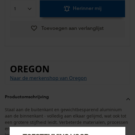
Herinner mij
Toevoegen aan verlanglijst
OREGON
Naar de merkenshop van Oregon
Productomschrijving
Staal aan de buitenkant en gewichtbesparend aluminium
aan de binnenkant - volledig aan elkaar gelijmd, wat ook tot
een grotere stijfheid leidt. Verbeterde materialen, processen
en lagere toleranties zorgen voor een aanzienlijk langere
levensduur van de afbuigspinnen.