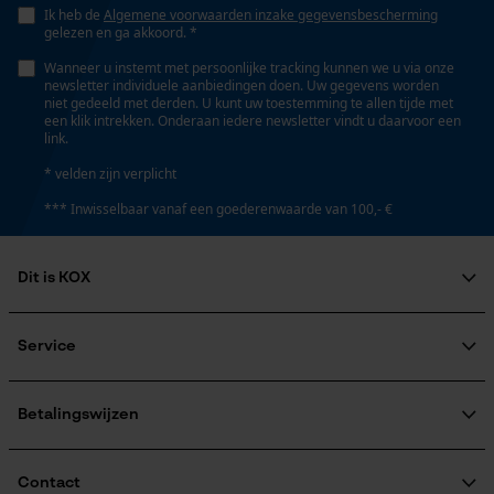
45 cm
Ik heb de
Algemene voorwaarden inzake gegevensbescherming
Persoonlijke begroeting
gelezen en ga akkoord. *
Geo-IP en gebruikersdetectie
Wanneer u instemt met persoonlijke tracking kunnen we u via onze
newsletter individuele aanbiedingen doen. Uw gegevens worden
Technische specificaties
YouTube-video's
niet gedeeld met derden. U kunt uw toestemming te allen tijde met
een klik intrekken. Onderaan iedere newsletter vindt u daarvoor een
Google Maps
Automatische kettingsmering
link.
Nee
* velden zijn verplicht
*** Inwisselbaar vanaf een goederenwaarde van 100,- €
Marketing Cookies
Eigenschap
standvastig, licht, lange levensduur
Dit is KOX
Over ons
Google Global Site Tag
Versnipperfunctie
Maatschappelijke betrokkenheid
Service
Microsoft Advertising Universal
Nee
raadgever
Event Tracking
Veel gestelde vragen
KOX Harvester
KOX catalogus
Aanmelding nieuwsbrief
Betalingswijzen
Survicate
Retourneren
Fabrikanttechnologie
Terugroepen product
LubriTec®
Verzendkosteninformatie
Contact