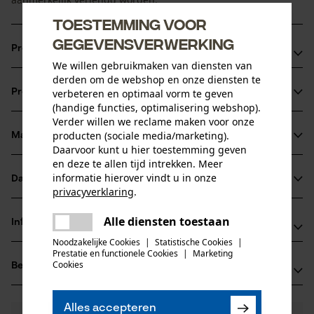
Toestemming voor
gegevensverwerking
Productvoordelen
We willen gebruikmaken van diensten van
derden om de webshop en onze diensten te
Lichter*: betere handling, minder krachtsinspanning door
Productinformatie
verbeteren en optimaal vorm te geven
de toepassing van aluminium in plaats van staal
(handige functies, optimalisering webshop).
Duurzamer*: langere gebruiksduur door nieuwe neusvorm
Verder willen we reclame maken voor onze
en hardere loopvlakken
producten (sociale media/marketing).
Materiaal & onderhoud
Productdetails
Daarvoor kunt u hier toestemming geven
Sterker*: hogere sterkte ondanks smallere vorm met
en deze te allen tijd intrekken. Meer
verlijmtechnologie uit de vliegtuigbouw
Activiteitstype
informatie hierover vindt u in onze
Datasheets
Materiaal
zagen
privacyverklaring
.
Productveiligheidsblad (PDF)
delen
Hoofdmateriaal
Alle diensten toestaan
Er is een fout opgetreden. Gelieve
Informatie van de fabrikant
staal
delen
het opnieuw te proberen.
Leeftijdsgroep
Noodzakelijke Cookies
|
Statistische Cookies
|
Fabrikant
Prestatie en functionele Cookies
|
Marketing
volwassen
mail
Cookies
Beoordelingen
(0)
Oregon Tool, Inc.
Oppervlaktecoating
4909 SE International Way
gelakt oppervlak
97222 Portland, Verenigde Staten van Amerika
Aantal delen
Alles accepteren