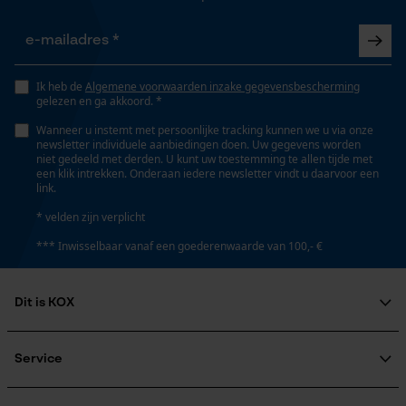
Opgeslagen winkelwagen
Eigenschap
Persoonlijke begroeting
lange levensduur, hoge snijprestaties
Geo-IP en gebruikersdetectie
Ik heb de
Algemene voorwaarden inzake gegevensbescherming
gelezen en ga akkoord. *
YouTube-video's
Wanneer u instemt met persoonlijke tracking kunnen we u via onze
Versnipperfunctie
Google Maps
newsletter individuele aanbiedingen doen. Uw gegevens worden
Nee
niet gedeeld met derden. U kunt uw toestemming te allen tijde met
een klik intrekken. Onderaan iedere newsletter vindt u daarvoor een
link.
Marketing Cookies
* velden zijn verplicht
Fasewisselaar
Nee
*** Inwisselbaar vanaf een goederenwaarde van 100,- €
Schuine snede
Dit is KOX
Google Global Site Tag
Nee
Microsoft Advertising Universal
Over ons
Event Tracking
Maatschappelijke betrokkenheid
Service
Survicate
raadgever
Deling
Veel gestelde vragen
KOX Harvester