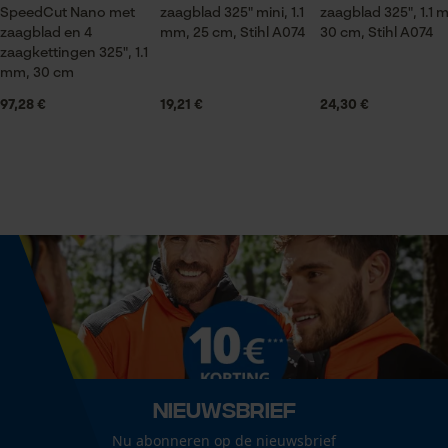
SpeedCut Nano met
zaagblad 325" mini, 1.1
zaagblad 325", 1.1 
Leveringsomvang
zaagblad en 4
mm, 25 cm, Stihl A074
30 cm, Stihl A074
Statistische Cookies
1 x zaagblad
zaagkettingen 325", 1.1
mm, 30 cm
97,28 €
19,21 €
24,30 €
Volume
24.12 in³
Econda Analytics
Mouseflow Web Analytics Tool
Fact-Finder Tracking
Grootte & afmetingen
Railslengte
25 cm
Prestatie en functionele
Cookies
Technische specificaties
Nieuwsbrief
Automatische kettingsmering
Loop54 Personalization
Nee
Nu abonneren op de nieuwsbrief
Gepersonaliseerde homepage