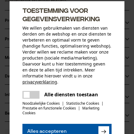
Toestemming voor
gegevensverwerking
Productvoordelen
We willen gebruikmaken van diensten van
derden om de webshop en onze diensten te
Lichter*: betere handling, minder krachtsinspanning door
Productinformatie
verbeteren en optimaal vorm te geven
de toepassing van aluminium in plaats van staal
(handige functies, optimalisering webshop).
Duurzamer*: langere gebruiksduur door nieuwe neusvorm
Verder willen we reclame maken voor onze
en hardere loopvlakken
producten (sociale media/marketing).
Materiaal & onderhoud
Productdetails
Daarvoor kunt u hier toestemming geven
Sterker*: hogere sterkte ondanks smallere vorm met
en deze te allen tijd intrekken. Meer
verlijmtechnologie uit de vliegtuigbouw
Activiteitstype
informatie hierover vindt u in onze
Datasheets
Materiaal
zagen
privacyverklaring
.
Gegevensblad fabrikant (PDF)
delen
Hoofdmateriaal
Alle diensten toestaan
Er is een fout opgetreden. Gelieve
Informatie van de fabrikant
staal
delen
het opnieuw te proberen.
Leeftijdsgroep
Noodzakelijke Cookies
|
Statistische Cookies
|
Fabrikant
Prestatie en functionele Cookies
|
Marketing
volwassen
mail
Cookies
Beoordelingen
(0)
Oregon Tool, Inc.
Oppervlaktecoating
4909 SE International Way
gelakt oppervlak
97222 Portland, Verenigde Staten van Amerika
Aantal delen
Alles accepteren