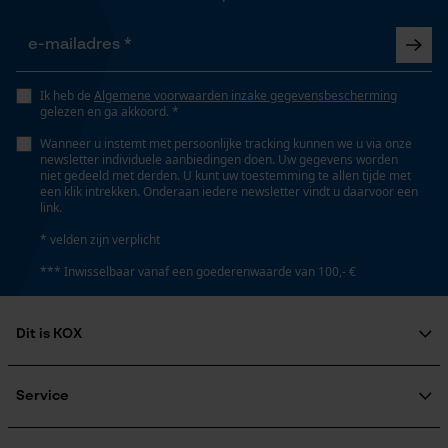
Opgeslagen winkelwagen
Versnipperfunctie
Persoonlijke begroeting
Nee
Geo-IP en gebruikersdetectie
Ik heb de
Algemene voorwaarden inzake gegevensbescherming
gelezen en ga akkoord. *
YouTube-video's
Wanneer u instemt met persoonlijke tracking kunnen we u via onze
Fasewisselaar
Google Maps
newsletter individuele aanbiedingen doen. Uw gegevens worden
Nee
niet gedeeld met derden. U kunt uw toestemming te allen tijde met
een klik intrekken. Onderaan iedere newsletter vindt u daarvoor een
link.
Marketing Cookies
* velden zijn verplicht
Schuine snede
Nee
*** Inwisselbaar vanaf een goederenwaarde van 100,- €
Deling
Dit is KOX
Google Global Site Tag
325" Micro-Lite
Microsoft Advertising Universal
Over ons
Event Tracking
Maatschappelijke betrokkenheid
Service
Survicate
raadgever
Aandrijfschakeldikte mm
Veel gestelde vragen
KOX Harvester