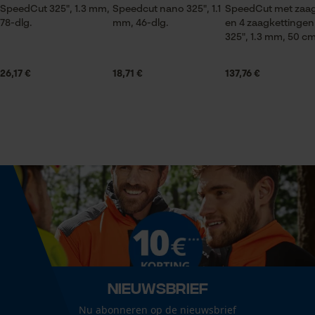
SpeedCut 325", 1.3 mm,
Speedcut nano 325", 1.1
SpeedCut met zaa
Volume
78-dlg.
mm, 46-dlg.
en 4 zaagkettingen
Statistische Cookies
51.77 in³
325", 1.3 mm, 50 c
26,17 €
18,71 €
137,76 €
Grootte & afmetingen
Econda Analytics
Railslengte
Mouseflow Web Analytics Tool
50 cm
Fact-Finder Tracking
Technische specificaties
Prestatie en functionele
Automatische kettingsmering
Cookies
Nee
Nieuwsbrief
Eigenschap
Loop54 Personalization
sterk, licht, nauwkeurig
Nu abonneren op de nieuwsbrief
Gepersonaliseerde homepage