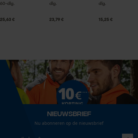
Leveringsomvang
60-dlg.
dlg.
dlg.
1 x zaagblad
Statistische Cookies
25,63 €
23,79 €
15,25 €
Volume
46.42 in³
Econda Analytics
Mouseflow Web Analytics Tool
Grootte & afmetingen
Fact-Finder Tracking
Railslengte
40 cm
Prestatie en functionele
Cookies
Technische specificaties
Nieuwsbrief
Automatische kettingsmering
Nu abonneren op de nieuwsbrief
Loop54 Personalization
Nee
Gepersonaliseerde homepage