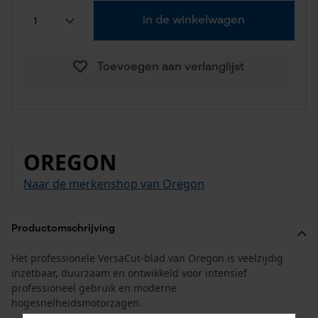
in de winkelwagen
Toevoegen aan verlanglijst
OREGON
Naar de merkenshop van Oregon
Productomschrijving
Het professionele VersaCut-blad van Oregon is veelzijdig
inzetbaar, duurzaam en ontwikkeld voor intensief
professioneel gebruik en moderne
hogesnelheidsmotorzagen.