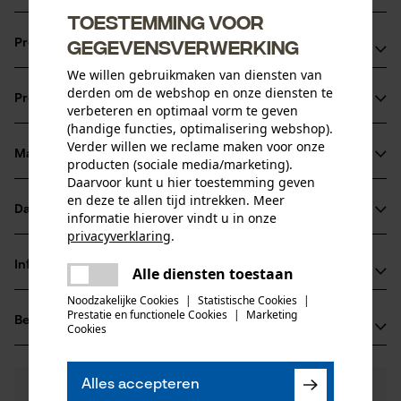
Toestemming voor
gegevensverwerking
Productvoordelen
We willen gebruikmaken van diensten van
Lichter in vergelijking met volledig stalen kettingbladen
derden om de webshop en onze diensten te
Productinformatie
Optimale oliestroom dankzij LubriTech™ smeersysteem
verbeteren en optimaal vorm te geven
(handige functies, optimalisering webshop).
Innovatief neusstuk met onderhoudsvrij lager
Verder willen we reclame maken voor onze
Materiaal & onderhoud
producten (sociale media/marketing).
Productdetails
Daarvoor kunt u hier toestemming geven
en deze te allen tijd intrekken. Meer
Activiteitstype
Datasheets
informatie hierover vindt u in onze
Materiaal
zagen
privacyverklaring
.
Gegevensblad fabrikant (PDF)
delen
Hoofdmateriaal
Informatie van de fabrikant
Alle diensten toestaan
Er is een fout opgetreden. Gelieve
staal
Leeftijdsgroep
delen
het opnieuw te proberen.
Noodzakelijke Cookies
|
Statistische Cookies
|
Fabrikant
volwassen
Prestatie en functionele Cookies
|
Marketing
Beoordelingen
mail
(0)
Oregon Tool, Inc.
Cookies
Oppervlaktecoating
4909 SE International Way
gelakt oppervlak
97222 Portland, Verenigde Staten van Amerika
Aantal delen
Alles accepteren
E-mail: info@kox.eu
0
Nog vragen?
(0)
1 st.
Product aanbevelen