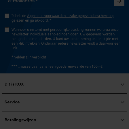
Opgeslagen winkelwagen
Eigenschap
Persoonlijke begroeting
Ik heb de
Algemene voorwaarden inzake gegevensbescherming
innovatief, lange levensduur, licht, hoge stabiliteit
gelezen en ga akkoord. *
Geo-IP en gebruikersdetectie
Wanneer u instemt met persoonlijke tracking kunnen we u via onze
YouTube-video's
newsletter individuele aanbiedingen doen. Uw gegevens worden
Versnipperfunctie
niet gedeeld met derden. U kunt uw toestemming te allen tijde met
Google Maps
Nee
een klik intrekken. Onderaan iedere newsletter vindt u daarvoor een
link.
* velden zijn verplicht
Fasewisselaar
Marketing Cookies
*** Inwisselbaar vanaf een goederenwaarde van 100,- €
Nee
Dit is KOX
Schuine snede
Google Global Site Tag
Over ons
Nee
Microsoft Advertising Universal
Maatschappelijke betrokkenheid
Service
Event Tracking
raadgever
Veel gestelde vragen
KOX Harvester
Survicate
Deling
KOX catalogus
Aanmelding nieuwsbrief
Betalingswijzen
3/8"
Retourneren