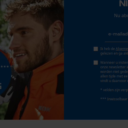
N
Nee
Mouseflow Web Analytics Tool
Nu ab
Fact-Finder Tracking
Accu/batterij inbegrepen
Prestatie en functionele Cookies
Oplaadbare batterij/batterijen niet inbegrepen in
Ik heb de
Algeme
de levering
gelezen en ga ak
Wanneer u instem
Loop54 Personalization
onze newsletter 
worden niet gede
Gepersonaliseerde homepage
allen tijde met e
vindt u daarvoor 
Opgeslagen winkelwagen
* velden zijn verp
Persoonlijke begroeting
*** Inwisselbaar
Geo-IP en gebruikersdetectie
YouTube-video's
Google Maps