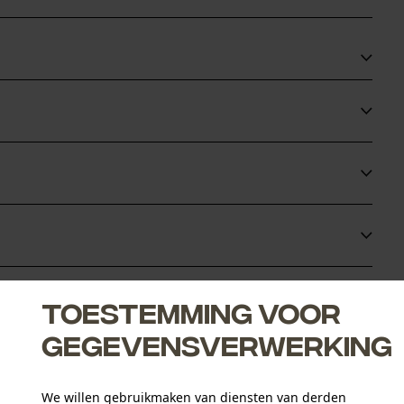
den
eem
Leeftijdsgroep
volwassen
Oppervlaktecoating
Toestemming voor
gelakt oppervlak
Aantal aandrijfschakels
67
gegevensverwerking
(0)
Branche
We willen gebruikmaken van diensten van derden