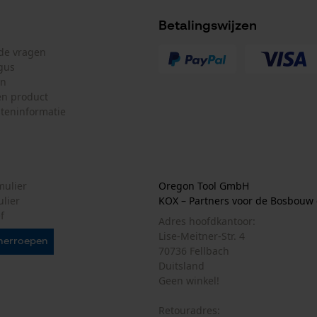
Betalingswijzen
Marketing Cookies
lde vragen
gus
en
n product
Google Global Site Tag
teninformatie
Microsoft Advertising Universal Event
Tracking
Survicate
mulier
Oregon Tool GmbH
ulier
KOX – Partners voor de Bosbouw 
Geleiderailtype
f
VersaCut
Adres hoofdkantoor:
Lise-Meitner-Str. 4
herroepen
70736 Fellbach
Duitsland
Geen winkel!
Model kettingzaag
Retouradres: