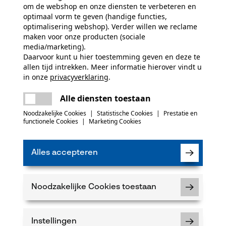
Bosbouw, Steden en gemeenten, Tuin- en
om de webshop en onze diensten te verbeteren en
optimaal vorm te geven (handige functies,
landschapsarchitectuur, Handwerk, Fruitteelt,
Product aanbevelen
optimalisering webshop). Verder willen we reclame
Landbouw
maken voor onze producten (sociale
media/marketing).
Daarvoor kunt u hier toestemming geven en deze te
Leveringsomvang
allen tijd intrekken. Meer informatie hierover vindt u
1 x zaagblad
in onze
privacyverklaring
.
5
delen
Er is een fout opgetreden. Gelieve het
Alle diensten toestaan
opnieuw te proberen.
mail
k
Noodzakelijke Cookies
|
Statistische Cookies
|
Prestatie en
functionele Cookies
|
Marketing Cookies
 of gebreken opmerkt, aarzel dan niet om contact
Alles accepteren
 66 of per e-mail op info-nl@kox.eu.
Noodzakelijke Cookies toestaan
Instellingen