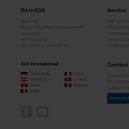
en bedekt met vet.
Dit is KOX
Service
Over ons
Veel geste
Maatschappelijke betrokkenheid
KOX catalo
Kleurencombinatie
raadgever
Retourner
KOX Harvester
Terugroepe
Kleur
Aanmelding nieuwsbrief
Verzendkos
Grijs-multikleur
KOX internationaal
Contact
Geleiderailspecificatie
Deutschland
France
Contactfor
Österreich
Schweiz
Bestelform
Geleiderail-aansluiting
Suisse
Belgique
Nieuwsbrie
D025
België
Contract 
Specificatie kettingzaag
Merk kettingzaag