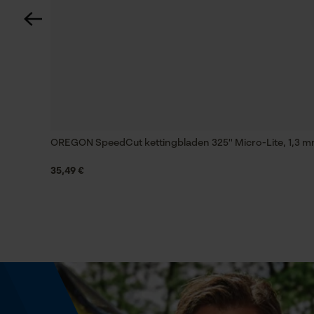
Technische specificaties
Automatische kettingsmering
Nee
Versnipperfunctie
Nee
OREGON SpeedCut kettingbladen 325'' Micro-Lite, 1,3 
35,49 €
Schuine snede
Nee
Aandrijfschakeldikte mm
1.6 mm
Gereedschapsloze kettingspanning