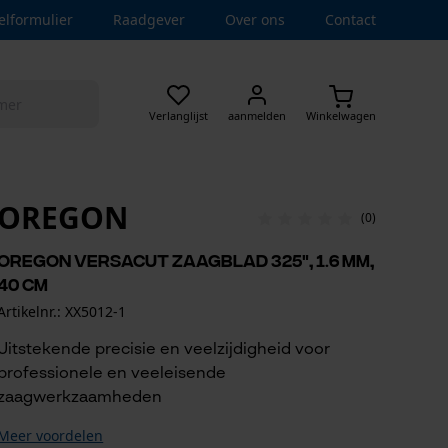
elformulier
Raadgever
Over ons
Contact
Verlanglijst
aanmelden
Winkelwagen
OREGON
(0)
Oregon VersaCut zaagblad 325", 1.6 mm,
40 cm
Artikelnr.: XX5012-1
Uitstekende precisie en veelzijdigheid voor
professionele en veeleisende
zaagwerkzaamheden
Meer voordelen