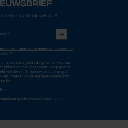
ieuwsbrief
onneren op de nieuwsbrief
ne voorwaarden inzake gegevensbescherming
koord. *
t met persoonlijke tracking kunnen we u via
individuele aanbiedingen doen. Uw gegevens
eld met derden. U kunt uw toestemming te
en klik intrekken. Onderaan iedere newsletter
een link.
licht
 vanaf een goederenwaarde van 100,- €