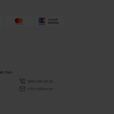
en Tuin
0800 096 69 66
info-nl@kox.eu