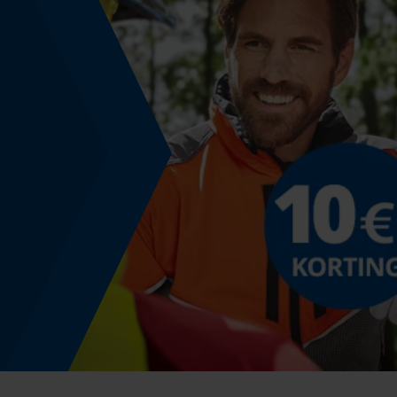
Nee
Energie & vermogen
Accucapaciteitsaanduiding
Nee
Powerbankfunctie
Nee
Gebruik & gebruiksaanwijzing
Gebruiksaanwijzing
Controleer of de kettingspanning correct is.
Controleer altijd of de smeeropening schoon is