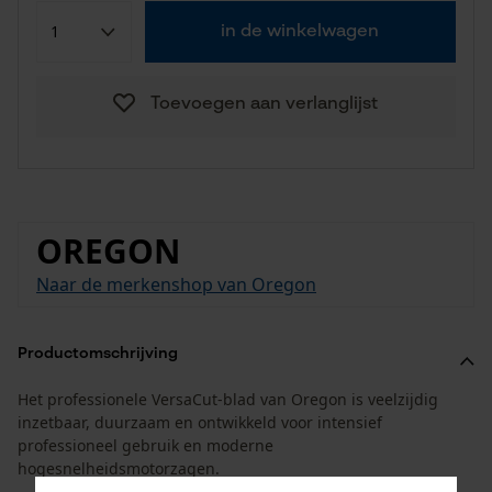
in de winkelwagen
Toevoegen aan verlanglijst
OREGON
Naar de merkenshop van Oregon
Productomschrijving
Het professionele VersaCut-blad van Oregon is veelzijdig
inzetbaar, duurzaam en ontwikkeld voor intensief
professioneel gebruik en moderne
hogesnelheidsmotorzagen.