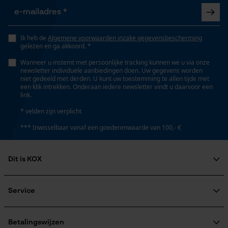
Opgeslagen winkelwagen
Eigenschap
Persoonlijke begroeting
innovatief, lange levensduur, licht
Geo-IP en gebruikersdetectie
Ik heb de
Algemene voorwaarden inzake gegevensbescherming
gelezen en ga akkoord. *
YouTube-video's
Wanneer u instemt met persoonlijke tracking kunnen we u via onze
Versnipperfunctie
Google Maps
newsletter individuele aanbiedingen doen. Uw gegevens worden
Nee
niet gedeeld met derden. U kunt uw toestemming te allen tijde met
een klik intrekken. Onderaan iedere newsletter vindt u daarvoor een
link.
Marketing Cookies
* velden zijn verplicht
Fasewisselaar
Nee
*** Inwisselbaar vanaf een goederenwaarde van 100,- €
Schuine snede
Dit is KOX
Google Global Site Tag
Nee
Microsoft Advertising Universal
Over ons
Event Tracking
Maatschappelijke betrokkenheid
Service
Survicate
raadgever
Deling
Veel gestelde vragen
KOX Harvester
325"
KOX catalogus
Aanmelding nieuwsbrief
Betalingswijzen