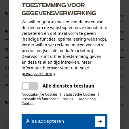
Toestemming voor
gegevensverwerking
Productvoordelen
We willen gebruikmaken van diensten van
Lichter in vergelijking met volledig stalen kettingbladen
derden om de webshop en onze diensten te
Productinformatie
verbeteren en optimaal vorm te geven
Optimale oliestroom dankzij LubriTech™ smeersysteem
(handige functies, optimalisering webshop).
Innovatief neusstuk met onderhoudsvrij lager
Verder willen we reclame maken voor onze
Materiaal & onderhoud
producten (sociale media/marketing).
Productdetails
Daarvoor kunt u hier toestemming geven
en deze te allen tijd intrekken. Meer
Activiteitstype
informatie hierover vindt u in onze
Datasheets
Materiaal
zagen
privacyverklaring
.
Gegevensblad fabrikant (PDF)
delen
Hoofdmateriaal
Alle diensten toestaan
Informatie van de fabrikant
Er is een fout opgetreden. Gelieve
staal
delen
Leeftijdsgroep
het opnieuw te proberen.
Noodzakelijke Cookies
|
Statistische Cookies
|
Fabrikant
volwassen
Prestatie en functionele Cookies
|
Marketing
mail
Beoordelingen
Cookies
(0)
Oregon Tool, Inc.
Oppervlaktecoating
4909 SE International Way
gelakt oppervlak
97222 Portland, Verenigde Staten van Amerika
Aantal delen
Alles accepteren
E-mail: info@kox.eu
0
Nog vragen?
(0)
1 st.
Product aanbevelen