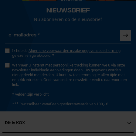
Nieuwsbrief
Gepersonaliseerde homepage
Automatische kettingsmering
Nee
Nu abonneren op de nieuwsbrief
Opgeslagen winkelwagen
Persoonlijke begroeting
Geo-IP en gebruikersdetectie
Versnipperfunctie
Nee
YouTube-video's
Ik heb de
Algemene voorwaarden inzake gegevensbescherming
gelezen en ga akkoord. *
Google Maps
Wanneer u instemt met persoonlijke tracking kunnen we u via onze
Fasewisselaar
newsletter individuele aanbiedingen doen. Uw gegevens worden
Nee
niet gedeeld met derden. U kunt uw toestemming te allen tijde met
een klik intrekken. Onderaan iedere newsletter vindt u daarvoor een
Marketing Cookies
link.
* velden zijn verplicht
Schuine snede
Nee
*** Inwisselbaar vanaf een goederenwaarde van 100,- €
Google Global Site Tag
Microsoft Advertising Universal
Deling
Dit is KOX
Event Tracking
3/8" hobby
Survicate
Over ons