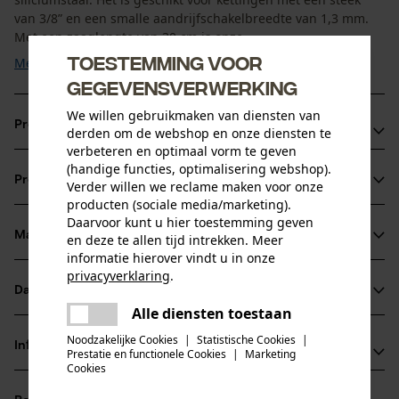
van 3/8” en een smalle aandrijfschakelbreedte van 1,3 mm.
Met een zaaglengte van 30 cm is onze ...
Toestemming voor
Meer tonen
gegevensverwerking
We willen gebruikmaken van diensten van
Productvoordelen
derden om de webshop en onze diensten te
verbeteren en optimaal vorm te geven
Voor betere zaagprestaties en een langere levensduur van
(handige functies, optimalisering webshop).
Productinformatie
Verder willen we reclame maken voor onze
zaagblad en ketting dankzij een barrière die het
producten (sociale media/marketing).
smeermiddel daar houdt waar het nodig is
Daarvoor kunt u hier toestemming geven
Ideaal voor landschapsverzorging en terreinonderhoud,
Materiaal & onderhoud
en deze te allen tijd intrekken. Meer
Productdetails
informatie hierover vindt u in onze
kwekerijen, boeren, brandhout,
privacyverklaring
.
bouw/sloopwerkzaamheden, openbare werken en
Activiteitstype
Datasheets
delen
Materiaal
zagen
brandbestrijding
Alle diensten toestaan
Er is een fout opgetreden. Gelieve
Gegevensblad fabrikant (PDF)
Multi-studded, small radius tip helpt terugslagenergie te
delen
het opnieuw te proberen.
Noodzakelijke Cookies
|
Statistische Cookies
|
Hoofdmateriaal
Informatie van de fabrikant
verminderen
Prestatie en functionele Cookies
|
Marketing
staal
mail
Cookies
Leeftijdsgroep
Fabrikant
volwassen