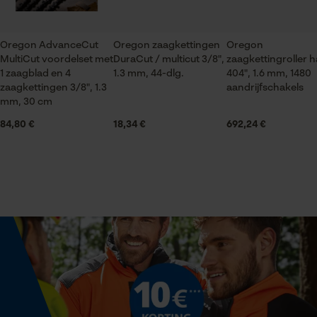
Seizoen
Product geschikt voor het hele jaar
Oregon AdvanceCut
Oregon zaagkettingen
Oregon
Statistische Cookies
MultiCut voordelset met
DuraCut / multicut 3/8",
zaagkettingroller 
Leveringsomvang
1 zaagblad en 4
1.3 mm, 44-dlg.
404", 1.6 mm, 1480
1 x zaagblad
zaagkettingen 3/8", 1.3
aandrijfschakels
mm, 30 cm
84,80 €
18,34 €
692,24 €
Volume
Econda Analytics
18.01 in³
Mouseflow Web Analytics Tool
Fact-Finder Tracking
Grootte & afmetingen
Railslengte
Prestatie en functionele
30 cm
Cookies
Technische specificaties
Loop54 Personalization